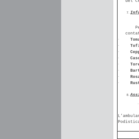
del C
Inf
P
conta
·
Tom
·
Tof
·
Cep
·
Cas
·
Tor
·
Bar
·
Ros
·
Rus
Ass
·
L’ambula
Podistic