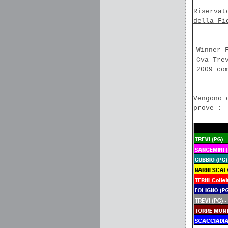
Riservat
della Fi
Winner 
Cva Tre
2009 co
Vengono 
prove :