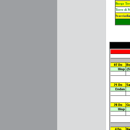
Borgo Tre
Torre di 
Scacciadia