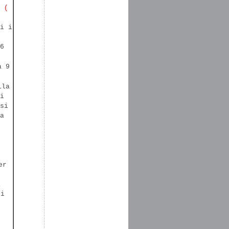
 (
i i
6
a 9
lla
i
si
a
er
i
di