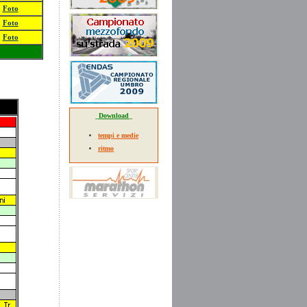
Foto
Foto
Foto
_
Download
_
tempi e medie
ritmo