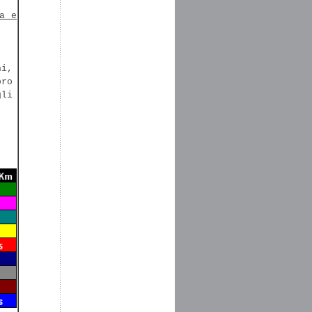
a e
ni,
bro
gli