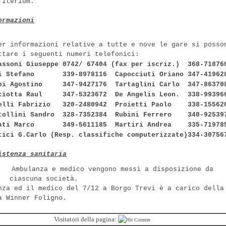
riterium.
ormazioni
er informazioni relative a tutte e nove le gare si posso
ttare i seguenti numeri telefonici:
assoni Giuseppe 0742/ 67404 (fax per iscriz.)
368-71876
i Stefano
339-8978116
Capocciuti Oriano 347-41962
pi Agostino
347-9427176
Tartaglini Carlo
347-86370
ciotta Raul
347-5323672
De Angelis Leon.
338-99396
elli Fabrizio
320-2480942
Proietti Paolo
338-15562
tollini Sandro
328-7352384
Rubini Ferrero
340-92539
ati Marco
349-5611185
Martiri Andrea
335-71978
tici G.Carlo (Resp. classifiche computerizzate)334-30756
istenza sanitaria
Ambulanza e medico vengono messi a disposizione da
ciascuna società.
nza ed il medico del 7/12 a Borgo Trevi è a carico della
a Winner Foligno.
Visitatori della pagina: