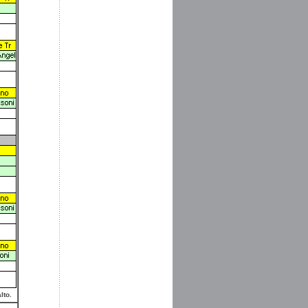
lto
.