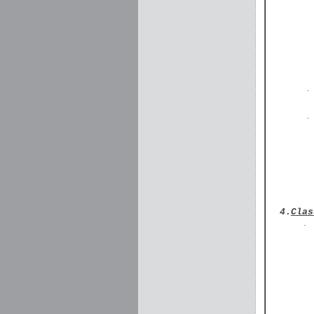
·
·
4
.
Clas
·