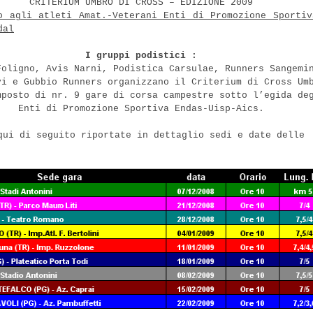
CRITERIUM UMBRO DI CROSS – EDIZIONE 2009
o agli atleti Amat.-Veterani Enti di Promozione Sportiv
dal
I gruppi podistici :
Foligno, Avis Narni, Podistica Carsulae, Runners Sangemi
vi e Gubbio Runners organizzano il Criterium di Cross Um
mposto di nr. 9 gare di corsa campestre sotto l’egida de
Enti di Promozione Sportiva Endas-Uisp-Aics.
qui di seguito riportate in dettaglio sedi e date delle