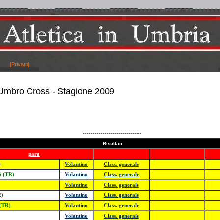
[Privato]
 Umbro Cross - Stagione 2009
------------------------------
Risultati
gara
)
Volantino
Class. generale
i (TR)
Volantino
Class. generale
Volantino
Class. generale
R)
Volantino
Class. generale
 (TR)
Volantino
Class. generale
Volantino
Class. generale