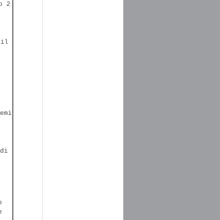
o 2
 il
emi
di
o
e