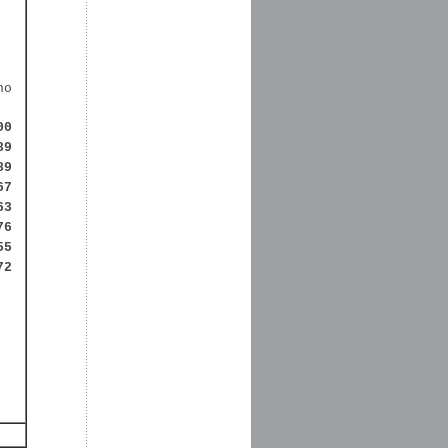
no
00
89
89
67
63
76
55
72