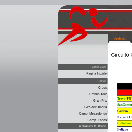
Archivio
Circuito
Cross 2009
Pagina Iniziale
Circuiti
Cross
Umbria Tour
Trevi
(PG
Gran Prix
SanGemin
Giro dell'Umbria
Gubbio
Camp. Mezzofondo
Narni
(T
Camp. Endas
Colleluna
Webmaster M. Boncio
Foligno