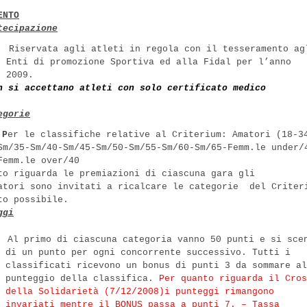
ENTO
tecipazione
Riservata agli atleti in regola con il tesseramento ag
Enti di promozione Sportiva ed alla Fidal per l’anno
2009.
n si accettano atleti con solo certificato medico
egorie
P
er le classifiche relative al Criterium: Amatori (18-3
Sm/35-Sm/40-Sm/45-Sm/50-Sm/55-Sm/60-Sm/65-Femm.le under/
Femm.le over/40
to riguarda le premiazioni di ciascuna gara gli
atori sono invitati a ricalcare le categorie
del Criter
to possibile.
g
g
i
Al primo di ciascuna categoria vanno 50 punti e si sce
di un punto per ogni concorrente successivo. Tutti i
classificati ricevono un bonus di punti 3 da sommare al
punteggio della classifica.
Per quanto riguarda il Cros
della Solidarietà (7/12/2008)i punteggi rimangono
invariati
mentre il BONUS passa a punti 7.
– Tassa