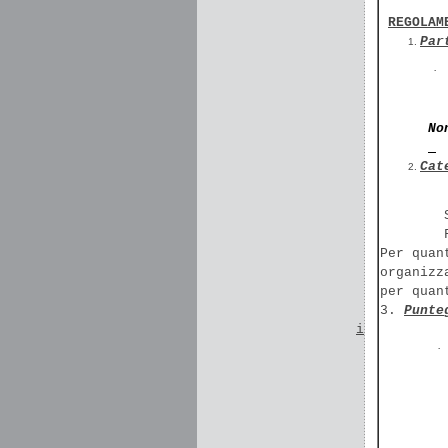
REGOLAM
Par
·
No
Cat
Per quan
organizz
per quan
3
.
P
u
n
t
e
i
·