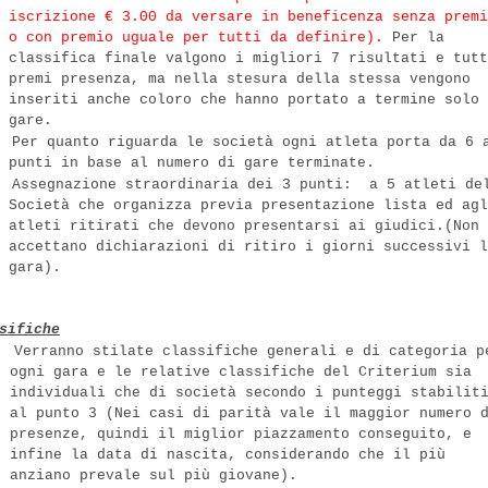
iscrizione € 3.00 da versare in beneficenza senza premi
o con premio uguale
per tutti da definire).
Per la
classifica finale valgono i migliori 7 risultati e tutt
premi presenza, ma nella stesura della stessa vengono
inseriti anche coloro che hanno portato a termine solo 
gare.
Per quanto riguarda le società ogni atleta porta da 6 
punti in base al numero di gare terminate.
Assegnazione straordinaria dei 3 punti:
a 5 atleti de
Società che organizza previa presentazione lista ed agl
atleti ritirati che devono presentarsi ai giudici.(Non 
accettano dichiarazioni di ritiro i giorni successivi l
gara).
sifiche
Verranno stilate classifiche generali e di categoria p
ogni gara e le relative classifiche del Criterium sia
individuali che di società secondo i punteggi stabilit
al punto 3 (Nei casi di parità vale il maggior numero 
presenze, quindi il miglior piazzamento conseguito, e
infine la data di nascita, considerando che il più
anziano prevale sul più giovane).