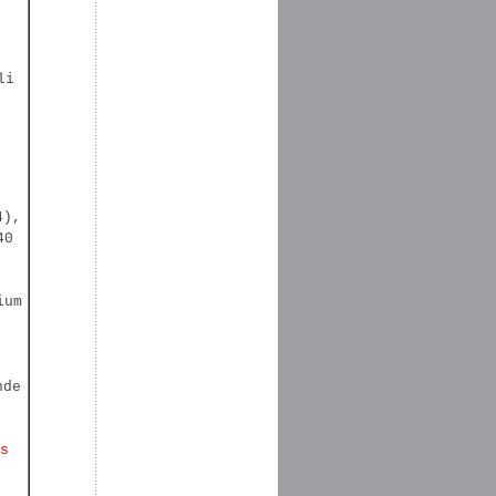
li
4),
40
ium
nde
s