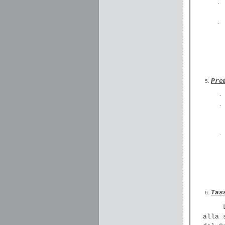
·
·
Pre
·
·
·
Tas
alla 