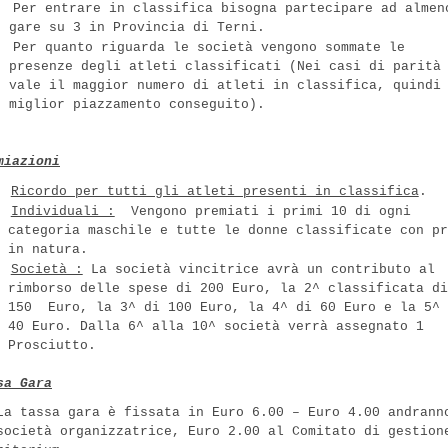
Per entrare in classifica bisogna partecipare ad almen
gare su 3 in Provincia di Terni.
Per quanto riguarda le società vengono sommate le
presenze degli atleti classificati (Nei casi di parità
vale il maggior numero di atleti in classifica, quindi
miglior piazzamento conseguito).
miazioni
Ricordo per tutti gli atleti presenti in classifica
.
Individuali :
Vengono premiati i primi 10 di ogni
categoria maschile e tutte le donne classificate con pr
in natura.
Società :
La società vincitrice avrà un contributo al
rimborso delle spese di 200 Euro, la 2^ classificata di
150
Euro, la 3^ di 100 Euro, la 4^ di 60 Euro e la 5^ 
40 Euro. Dalla 6^ alla 10^ società verrà assegnato 1
Prosciutto.
sa Gara
La tassa gara è fissata in Euro 6.00 – Euro 4.00 andrann
società organizzatrice, Euro 2.00 al Comitato di gestion