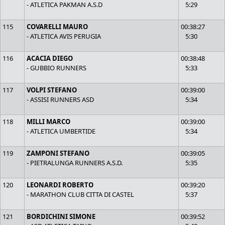
- ATLETICA PAKMAN A.S.D
5:29
115
COVARELLI MAURO
00:38:27
- ATLETICA AVIS PERUGIA
5:30
116
ACACIA DIEGO
00:38:48
- GUBBIO RUNNERS
5:33
117
VOLPI STEFANO
00:39:00
- ASSISI RUNNERS ASD
5:34
118
MILLI MARCO
00:39:00
- ATLETICA UMBERTIDE
5:34
119
ZAMPONI STEFANO
00:39:05
- PIETRALUNGA RUNNERS A.S.D.
5:35
120
LEONARDI ROBERTO
00:39:20
- MARATHON CLUB CITTA DI CASTEL
5:37
121
BORDICHINI SIMONE
00:39:52