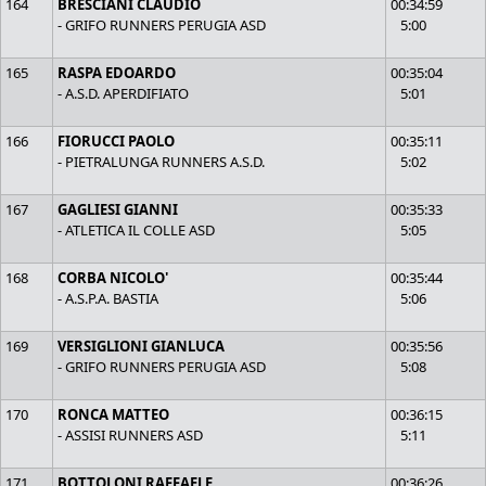
164
BRESCIANI CLAUDIO
00:34:59
- GRIFO RUNNERS PERUGIA ASD
5:00
165
RASPA EDOARDO
00:35:04
- A.S.D. APERDIFIATO
5:01
166
FIORUCCI PAOLO
00:35:11
- PIETRALUNGA RUNNERS A.S.D.
5:02
167
GAGLIESI GIANNI
00:35:33
- ATLETICA IL COLLE ASD
5:05
168
CORBA NICOLO'
00:35:44
- A.S.P.A. BASTIA
5:06
169
VERSIGLIONI GIANLUCA
00:35:56
- GRIFO RUNNERS PERUGIA ASD
5:08
170
RONCA MATTEO
00:36:15
- ASSISI RUNNERS ASD
5:11
171
BOTTOLONI RAFFAELE
00:36:26