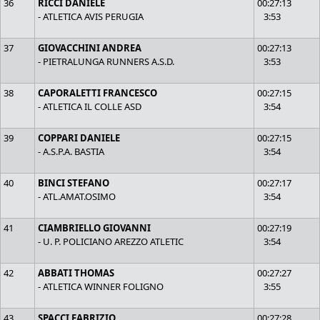
36
RICCI DANIELE
00:27:13
- ATLETICA AVIS PERUGIA
3:53
37
GIOVACCHINI ANDREA
00:27:13
- PIETRALUNGA RUNNERS A.S.D.
3:53
38
CAPORALETTI FRANCESCO
00:27:15
- ATLETICA IL COLLE ASD
3:54
39
COPPARI DANIELE
00:27:15
- A.S.P.A. BASTIA
3:54
40
BINCI STEFANO
00:27:17
- ATL.AMAT.OSIMO
3:54
41
CIAMBRIELLO GIOVANNI
00:27:19
- U. P. POLICIANO AREZZO ATLETIC
3:54
42
ABBATI THOMAS
00:27:27
- ATLETICA WINNER FOLIGNO
3:55
43
SPACCI FABRIZIO
00:27:28