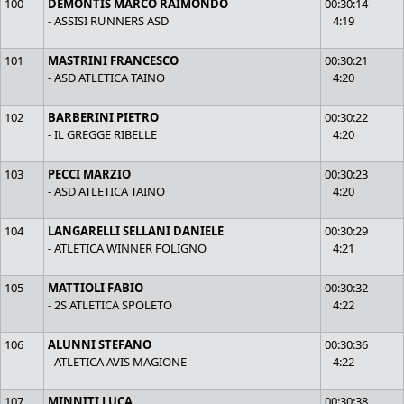
100
DEMONTIS MARCO RAIMONDO
00:30:14
- ASSISI RUNNERS ASD
4:19
101
MASTRINI FRANCESCO
00:30:21
- ASD ATLETICA TAINO
4:20
102
BARBERINI PIETRO
00:30:22
- IL GREGGE RIBELLE
4:20
103
PECCI MARZIO
00:30:23
- ASD ATLETICA TAINO
4:20
104
LANGARELLI SELLANI DANIELE
00:30:29
- ATLETICA WINNER FOLIGNO
4:21
105
MATTIOLI FABIO
00:30:32
- 2S ATLETICA SPOLETO
4:22
106
ALUNNI STEFANO
00:30:36
- ATLETICA AVIS MAGIONE
4:22
107
MINNITI LUCA
00:30:38