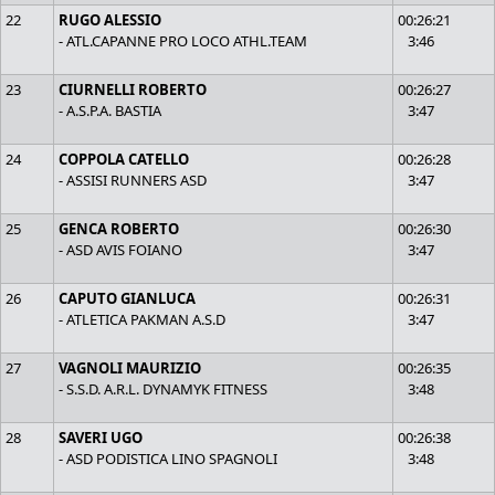
22
RUGO ALESSIO
00:26:21
- ATL.CAPANNE PRO LOCO ATHL.TEAM
3:46
23
CIURNELLI ROBERTO
00:26:27
- A.S.P.A. BASTIA
3:47
24
COPPOLA CATELLO
00:26:28
- ASSISI RUNNERS ASD
3:47
25
GENCA ROBERTO
00:26:30
- ASD AVIS FOIANO
3:47
26
CAPUTO GIANLUCA
00:26:31
- ATLETICA PAKMAN A.S.D
3:47
27
VAGNOLI MAURIZIO
00:26:35
- S.S.D. A.R.L. DYNAMYK FITNESS
3:48
28
SAVERI UGO
00:26:38
- ASD PODISTICA LINO SPAGNOLI
3:48