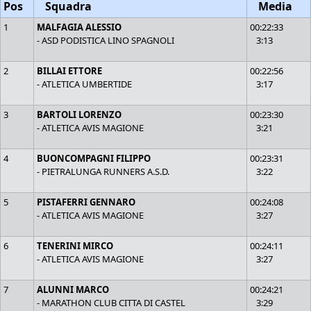
Pos
Squadra
Media
1
MALFAGIA ALESSIO
00:22:33
- ASD PODISTICA LINO SPAGNOLI
3:13
2
BILLAI ETTORE
00:22:56
- ATLETICA UMBERTIDE
3:17
3
BARTOLI LORENZO
00:23:30
- ATLETICA AVIS MAGIONE
3:21
4
BUONCOMPAGNI FILIPPO
00:23:31
- PIETRALUNGA RUNNERS A.S.D.
3:22
5
PISTAFERRI GENNARO
00:24:08
- ATLETICA AVIS MAGIONE
3:27
6
TENERINI MIRCO
00:24:11
- ATLETICA AVIS MAGIONE
3:27
7
ALUNNI MARCO
00:24:21
- MARATHON CLUB CITTA DI CASTEL
3:29