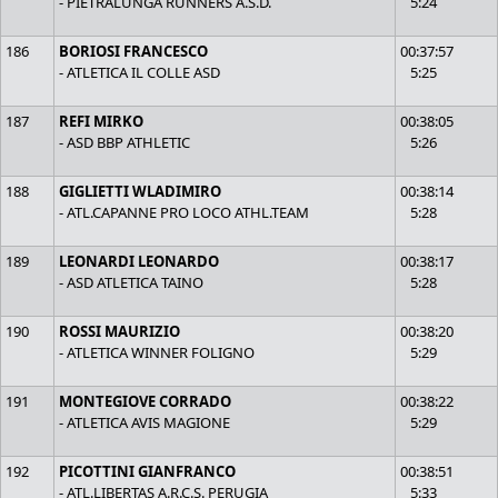
- PIETRALUNGA RUNNERS A.S.D.
5:24
186
BORIOSI FRANCESCO
00:37:57
- ATLETICA IL COLLE ASD
5:25
187
REFI MIRKO
00:38:05
- ASD BBP ATHLETIC
5:26
188
GIGLIETTI WLADIMIRO
00:38:14
- ATL.CAPANNE PRO LOCO ATHL.TEAM
5:28
189
LEONARDI LEONARDO
00:38:17
- ASD ATLETICA TAINO
5:28
190
ROSSI MAURIZIO
00:38:20
- ATLETICA WINNER FOLIGNO
5:29
191
MONTEGIOVE CORRADO
00:38:22
- ATLETICA AVIS MAGIONE
5:29
192
PICOTTINI GIANFRANCO
00:38:51
- ATL.LIBERTAS A.R.C.S. PERUGIA
5:33