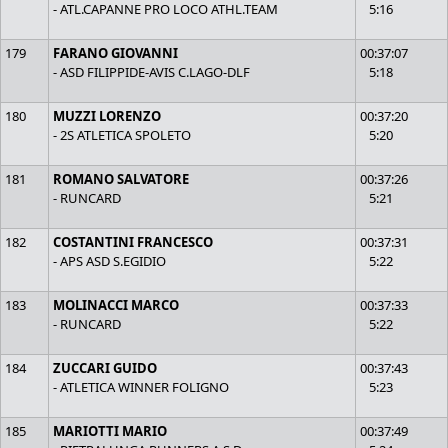
- ATL.CAPANNE PRO LOCO ATHL.TEAM
5:16
179
FARANO GIOVANNI
00:37:07
- ASD FILIPPIDE-AVIS C.LAGO-DLF
5:18
180
MUZZI LORENZO
00:37:20
- 2S ATLETICA SPOLETO
5:20
181
ROMANO SALVATORE
00:37:26
- RUNCARD
5:21
182
COSTANTINI FRANCESCO
00:37:31
- APS ASD S.EGIDIO
5:22
183
MOLINACCI MARCO
00:37:33
- RUNCARD
5:22
184
ZUCCARI GUIDO
00:37:43
- ATLETICA WINNER FOLIGNO
5:23
185
MARIOTTI MARIO
00:37:49