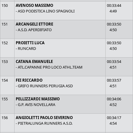
150
AVENOSO MASSIMO
00:33:44
- ASD PODISTICA LINO SPAGNOLI
4:49
151
ARCANGELI ETTORE
00:33:50
- A.S.D. APERDIFIATO
4:50
152
PROIETTI LUCA
00:33:50
- RUNCARD
4:50
153
CATANA EMANUELE
00:33:54
- ATL.CAPANNE PRO LOCO ATHL.TEAM
4:51
154
FEI RICCARDO
00:33:57
- GRIFO RUNNERS PERUGIA ASD
4:51
155
PELLIZZARDI MASSIMO
00:34:06
- G.P. AVIS NOVELLARA
4:52
156
ANGIOLETTI PAOLO SEVERINO
00:34:17
- PIETRALUNGA RUNNERS A.S.D.
4:54