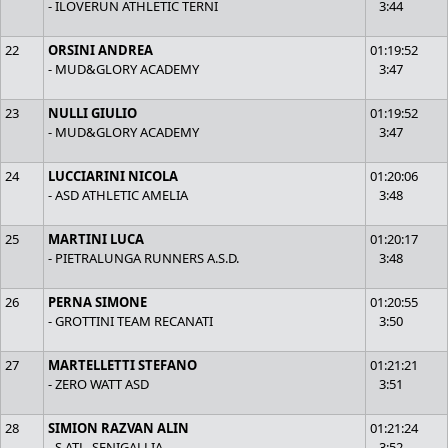
- ILOVERUN ATHLETIC TERNI
3:44
22
ORSINI ANDREA
01:19:52
- MUD&GLORY ACADEMY
3:47
23
NULLI GIULIO
01:19:52
- MUD&GLORY ACADEMY
3:47
24
LUCCIARINI NICOLA
01:20:06
- ASD ATHLETIC AMELIA
3:48
25
MARTINI LUCA
01:20:17
- PIETRALUNGA RUNNERS A.S.D.
3:48
26
PERNA SIMONE
01:20:55
- GROTTINI TEAM RECANATI
3:50
27
MARTELLETTI STEFANO
01:21:21
- ZERO WATT ASD
3:51
28
SIMION RAZVAN ALIN
01:21:24
- S.ATL. SENIGALLIA
3:52