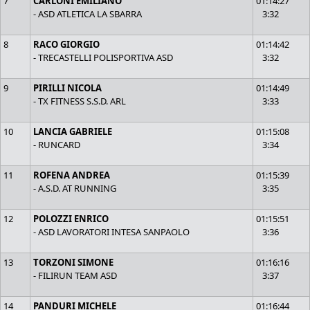
7
CARLONI EMILIANO
01:14:27
- ASD ATLETICA LA SBARRA
3:32
8
RACO GIORGIO
01:14:42
- TRECASTELLI POLISPORTIVA ASD
3:32
9
PIRILLI NICOLA
01:14:49
- TX FITNESS S.S.D. ARL
3:33
10
LANCIA GABRIELE
01:15:08
- RUNCARD
3:34
11
ROFENA ANDREA
01:15:39
- A.S.D. AT RUNNING
3:35
12
POLOZZI ENRICO
01:15:51
- ASD LAVORATORI INTESA SANPAOLO
3:36
13
TORZONI SIMONE
01:16:16
- FILIRUN TEAM ASD
3:37
14
PANDURI MICHELE
01:16:44