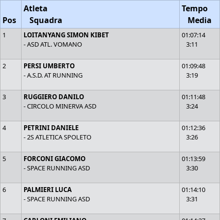
Atleta
Tempo
Pos
Squadra
Media
1
LOITANYANG SIMON KIBET
01:07:14
- ASD ATL. VOMANO
3:11
2
PERSI UMBERTO
01:09:48
- A.S.D. AT RUNNING
3:19
3
RUGGIERO DANILO
01:11:48
- CIRCOLO MINERVA ASD
3:24
4
PETRINI DANIELE
01:12:36
- 2S ATLETICA SPOLETO
3:26
5
FORCONI GIACOMO
01:13:59
- SPACE RUNNING ASD
3:30
6
PALMIERI LUCA
01:14:10
- SPACE RUNNING ASD
3:31