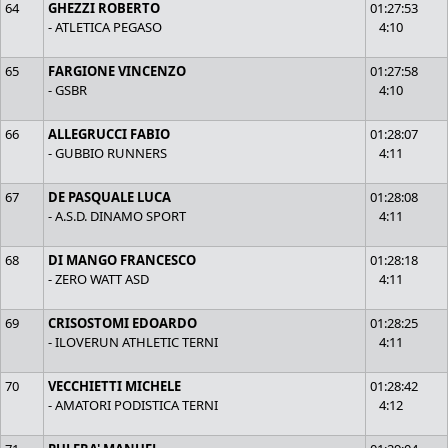
64
GHEZZI ROBERTO
01:27:53
- ATLETICA PEGASO
4:10
65
FARGIONE VINCENZO
01:27:58
- GSBR
4:10
66
ALLEGRUCCI FABIO
01:28:07
- GUBBIO RUNNERS
4:11
67
DE PASQUALE LUCA
01:28:08
- A.S.D. DINAMO SPORT
4:11
68
DI MANGO FRANCESCO
01:28:18
- ZERO WATT ASD
4:11
69
CRISOSTOMI EDOARDO
01:28:25
- ILOVERUN ATHLETIC TERNI
4:11
70
VECCHIETTI MICHELE
01:28:42
- AMATORI PODISTICA TERNI
4:12