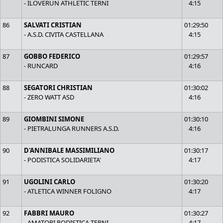
- ILOVERUN ATHLETIC TERNI
4:15
86
SALVATI CRISTIAN
01:29:50
- A.S.D. CIVITA CASTELLANA
4:15
87
GOBBO FEDERICO
01:29:57
- RUNCARD
4:16
88
SEGATORI CHRISTIAN
01:30:02
- ZERO WATT ASD
4:16
89
GIOMBINI SIMONE
01:30:10
- PIETRALUNGA RUNNERS A.S.D.
4:16
90
D'ANNIBALE MASSIMILIANO
01:30:17
- PODISTICA SOLIDARIETA'
4:17
91
UGOLINI CARLO
01:30:20
- ATLETICA WINNER FOLIGNO
4:17
92
FABBRI MAURO
01:30:27
- AMATORI PODISTICA TERNI
4:17