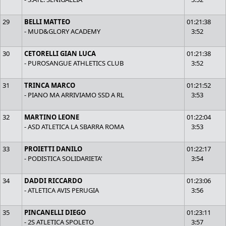
29
BELLI MATTEO
01:21:38
- MUD&GLORY ACADEMY
3:52
30
CETORELLI GIAN LUCA
01:21:38
- PUROSANGUE ATHLETICS CLUB
3:52
31
TRINCA MARCO
01:21:52
- PIANO MA ARRIVIAMO SSD A RL
3:53
32
MARTINO LEONE
01:22:04
- ASD ATLETICA LA SBARRA ROMA
3:53
33
PROIETTI DANILO
01:22:17
- PODISTICA SOLIDARIETA'
3:54
34
DADDI RICCARDO
01:23:06
- ATLETICA AVIS PERUGIA
3:56
35
PINCANELLI DIEGO
01:23:11
- 2S ATLETICA SPOLETO
3:57