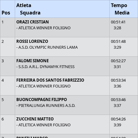
Atleta
Tempo
Pos
Squadra
Media
1
ORAZI CRISTIAN
00:51:41
- ATLETICA WINNER FOLIGNO
3:28
2
ROSSI LORENZO
00:51:48
- A.S.D. OLYMPIC RUNNERS LAMA
3:29
3
FALOMI SIMONE
00:52:27
- S.S.D. A.R.L. DYNAMYK FITNESS
3:31
4
FERREIRA DOS SANTOS FABRIZZIO
00:53:34
- ATLETICA WINNER FOLIGNO
3:36
5
BUONCOMPAGNI FILIPPO
00:53:46
- PIETRALUNGA RUNNERS A.S.D.
3:37
6
ZUCCHINI MATTEO
00:54:26
- ATLETICA WINNER FOLIGNO
3:39