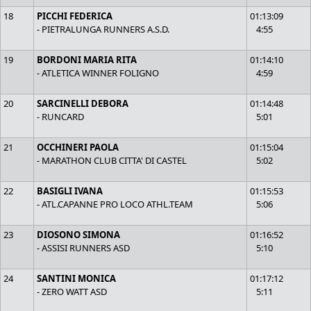
18
PICCHI FEDERICA
01:13:09
- PIETRALUNGA RUNNERS A.S.D.
4:55
19
BORDONI MARIA RITA
01:14:10
- ATLETICA WINNER FOLIGNO
4:59
20
SARCINELLI DEBORA
01:14:48
- RUNCARD
5:01
21
OCCHINERI PAOLA
01:15:04
- MARATHON CLUB CITTA' DI CASTEL
5:02
22
BASIGLI IVANA
01:15:53
- ATL.CAPANNE PRO LOCO ATHL.TEAM
5:06
23
DIOSONO SIMONA
01:16:52
- ASSISI RUNNERS ASD
5:10
24
SANTINI MONICA
01:17:12
- ZERO WATT ASD
5:11