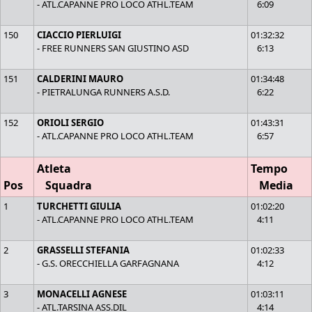
- ATL.CAPANNE PRO LOCO ATHL.TEAM
6:09
150
CIACCIO PIERLUIGI
01:32:32
- FREE RUNNERS SAN GIUSTINO ASD
6:13
151
CALDERINI MAURO
01:34:48
- PIETRALUNGA RUNNERS A.S.D.
6:22
152
ORIOLI SERGIO
01:43:31
- ATL.CAPANNE PRO LOCO ATHL.TEAM
6:57
Atleta
Tempo
Pos
Squadra
Media
1
TURCHETTI GIULIA
01:02:20
- ATL.CAPANNE PRO LOCO ATHL.TEAM
4:11
2
GRASSELLI STEFANIA
01:02:33
- G.S. ORECCHIELLA GARFAGNANA
4:12
3
MONACELLI AGNESE
01:03:11
- ATL.TARSINA ASS.DIL
4:14