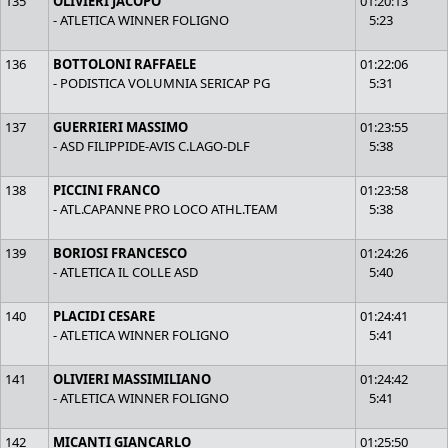
135
OLIVIERI JACOPO
01:20:13
- ATLETICA WINNER FOLIGNO
5:23
136
BOTTOLONI RAFFAELE
01:22:06
- PODISTICA VOLUMNIA SERICAP PG
5:31
137
GUERRIERI MASSIMO
01:23:55
- ASD FILIPPIDE-AVIS C.LAGO-DLF
5:38
138
PICCINI FRANCO
01:23:58
- ATL.CAPANNE PRO LOCO ATHL.TEAM
5:38
139
BORIOSI FRANCESCO
01:24:26
- ATLETICA IL COLLE ASD
5:40
140
PLACIDI CESARE
01:24:41
- ATLETICA WINNER FOLIGNO
5:41
141
OLIVIERI MASSIMILIANO
01:24:42
- ATLETICA WINNER FOLIGNO
5:41
142
MICANTI GIANCARLO
01:25:50