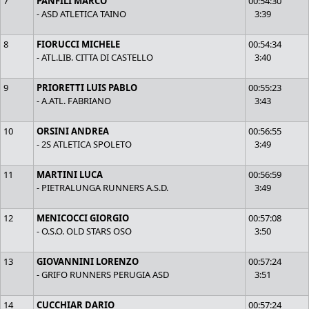
7
PANFILI MARCO
00:54:30
- ASD ATLETICA TAINO
3:39
8
FIORUCCI MICHELE
00:54:34
- ATL.LIB. CITTA DI CASTELLO
3:40
9
PRIORETTI LUIS PABLO
00:55:23
- A.ATL. FABRIANO
3:43
10
ORSINI ANDREA
00:56:55
- 2S ATLETICA SPOLETO
3:49
11
MARTINI LUCA
00:56:59
- PIETRALUNGA RUNNERS A.S.D.
3:49
12
MENICOCCI GIORGIO
00:57:08
- O.S.O. OLD STARS OSO
3:50
13
GIOVANNINI LORENZO
00:57:24
- GRIFO RUNNERS PERUGIA ASD
3:51
14
CUCCHIAR DARIO
00:57:24