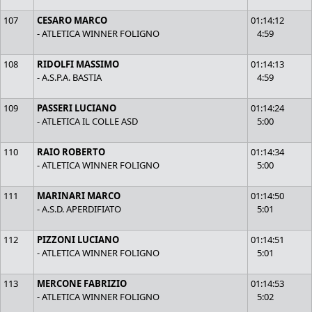
107
CESARO MARCO
01:14:12
- ATLETICA WINNER FOLIGNO
4:59
108
RIDOLFI MASSIMO
01:14:13
- A.S.P.A. BASTIA
4:59
109
PASSERI LUCIANO
01:14:24
- ATLETICA IL COLLE ASD
5:00
110
RAIO ROBERTO
01:14:34
- ATLETICA WINNER FOLIGNO
5:00
111
MARINARI MARCO
01:14:50
- A.S.D. APERDIFIATO
5:01
112
PIZZONI LUCIANO
01:14:51
- ATLETICA WINNER FOLIGNO
5:01
113
MERCONE FABRIZIO
01:14:53
- ATLETICA WINNER FOLIGNO
5:02