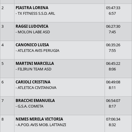
2
PIASTRA LORENA
05:47:33
- TX FITNESS S.S.D. ARL
6:57
3
RAGGI LUDOVICA
06:27:30
- MOLON LABE ASD
7:45
4
CANONICO LUISA
06:35:26
- ATLETICA AVIS PERUGIA
7:55
5
MARTINI MARCELLA
06:45:22
- FILIRUN TEAM ASD
8:06
6
CARIOLI CRISTINA
06:49:08
- ATLETICA CIVITANOVA
8:11
7
BRACCHI EMANUELA
06:54:07
- G.S.A. COMETA
8:17
8
NEMES MIRELA VICTORIA
07:06:34
- A.POD. AVIS MOB. LATTANZI
8:32