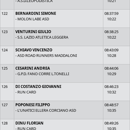
- A.S.D.LEOPODISTICA
10:21
122
BERNARDINI SIMONE
08:37:59
- MOLON LABE ASD
10:22
123
VENTURINI GIULIO
08:38:25
- S.S. LAZIO ATLETICA LEGGERA
10:22
124
SCHIAVO VINCENZO
08:43:09
- ASD ROAD RUNNERS MADDALONI
10:28
125
CESARINI ANDREA
08:44:06
- G.P.D. FANO CORRE L.TONELLI
10:29
126
DI COSTANZO GIOVANNI
08:46:23
- RUN CARD
10:32
127
POPONESI FILIPPO
08:48:57
- L'UNATICI ELLERA CORCIANO ASD
10:35
128
DINU FLORIAN
08:49:26
- RUN CARD
10:35