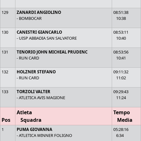
129
ZANARDI ANGIOLINO
08:51:38
- BOMBOCAR
10:38
130
CANESTRI GIANCARLO
08:53:11
- UISP ABBADIA SAN SALVATORE
10:40
131
TENORIO JOHN MICHEAL PRUDENC
08:53:56
- RUN CARD
10:41
132
HOLZNER STEFANO
09:11:32
- RUN CARD
11:02
133
TORZOLI VALTER
09:29:43
- ATLETICA AVIS MAGIONE
11:24
Atleta
Tempo
Pos
Squadra
Media
1
PUMA GIOVANNA
05:28:16
- ATLETICA WINNER FOLIGNO
6:34