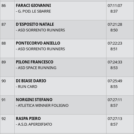
86
FARACI GIOVANNI
07:11:07
- G. POD. LE SBARRE
8:37
87
D'ESPOSITO NATALE
07:21:28
- ASD SORRENTO RUNNERS
8:50
88
PONTECORVO ANIELLO
07:22:23
- ASD SORRENTO RUNNERS
8:51
89
PILONI FRANCESCO
07:24:33
- ASD SPACE RUNNING
8:53
90
DI BIASE DARIO
07:25:49
- RUN CARD
8:55
91
NORGINI STEFANO
07:27:11
- ATLETICA WINNER FOLIGNO
8:57
92
RASPA PIERO
07:27:13
- A.S.D. APERDIFIATO
8:57