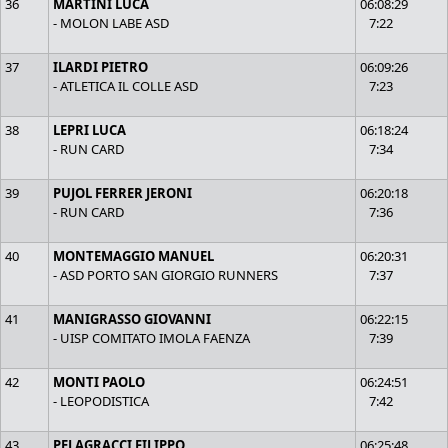
36
MARTINI LUCA
06:08:29
- MOLON LABE ASD
7:22
37
ILARDI PIETRO
06:09:26
- ATLETICA IL COLLE ASD
7:23
38
LEPRI LUCA
06:18:24
- RUN CARD
7:34
39
PUJOL FERRER JERONI
06:20:18
- RUN CARD
7:36
40
MONTEMAGGIO MANUEL
06:20:31
- ASD PORTO SAN GIORGIO RUNNERS
7:37
41
MANIGRASSO GIOVANNI
06:22:15
- UISP COMITATO IMOLA FAENZA
7:39
42
MONTI PAOLO
06:24:51
- LEOPODISTICA
7:42
43
PELAGRACCI FILIPPO
06:25:48