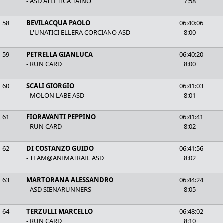
- ASD ATLETICA TAINO
7:58
58
BEVILACQUA PAOLO
06:40:06
- L'UNATICI ELLERA CORCIANO ASD
8:00
59
PETRELLA GIANLUCA
06:40:20
- RUN CARD
8:00
60
SCALI GIORGIO
06:41:03
- MOLON LABE ASD
8:01
61
FIORAVANTI PEPPINO
06:41:41
- RUN CARD
8:02
62
DI COSTANZO GUIDO
06:41:56
- TEAM@ANIMATRAIL ASD
8:02
63
MARTORANA ALESSANDRO
06:44:24
- ASD SIENARUNNERS
8:05
64
TERZULLI MARCELLO
06:48:02
- RUN CARD
8:10