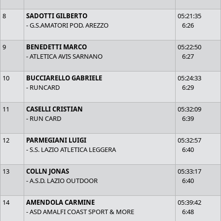
8
SADOTTI GILBERTO
05:21:35
- G.S.AMATORI POD. AREZZO
6:26
9
BENEDETTI MARCO
05:22:50
- ATLETICA AVIS SARNANO
6:27
10
BUCCIARELLO GABRIELE
05:24:33
- RUNCARD
6:29
11
CASELLI CRISTIAN
05:32:09
- RUN CARD
6:39
12
PARMEGIANI LUIGI
05:32:57
- S.S. LAZIO ATLETICA LEGGERA
6:40
13
COLLN JONAS
05:33:17
- A.S.D. LAZIO OUTDOOR
6:40
14
AMENDOLA CARMINE
05:39:42
- ASD AMALFI COAST SPORT & MORE
6:48