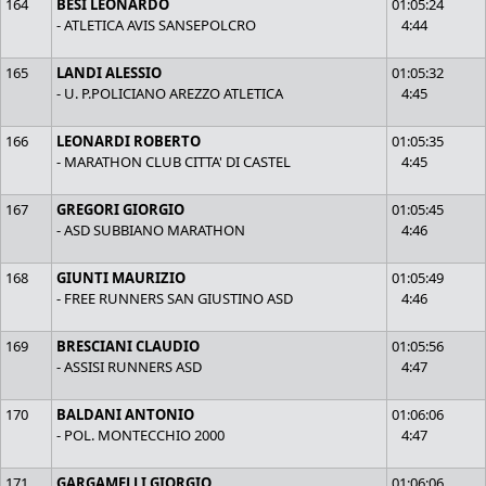
164
BESI LEONARDO
01:05:24
- ATLETICA AVIS SANSEPOLCRO
4:44
165
LANDI ALESSIO
01:05:32
- U. P.POLICIANO AREZZO ATLETICA
4:45
166
LEONARDI ROBERTO
01:05:35
- MARATHON CLUB CITTA' DI CASTEL
4:45
167
GREGORI GIORGIO
01:05:45
- ASD SUBBIANO MARATHON
4:46
168
GIUNTI MAURIZIO
01:05:49
- FREE RUNNERS SAN GIUSTINO ASD
4:46
169
BRESCIANI CLAUDIO
01:05:56
- ASSISI RUNNERS ASD
4:47
170
BALDANI ANTONIO
01:06:06
- POL. MONTECCHIO 2000
4:47
171
GARGAMELLI GIORGIO
01:06:06