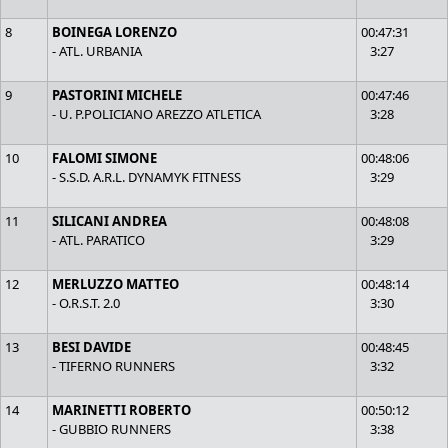
8
BOINEGA LORENZO
00:47:31
- ATL. URBANIA
3:27
9
PASTORINI MICHELE
00:47:46
- U. P.POLICIANO AREZZO ATLETICA
3:28
10
FALOMI SIMONE
00:48:06
- S.S.D. A.R.L. DYNAMYK FITNESS
3:29
11
SILICANI ANDREA
00:48:08
- ATL. PARATICO
3:29
12
MERLUZZO MATTEO
00:48:14
- O.R.S.T. 2.0
3:30
13
BESI DAVIDE
00:48:45
- TIFERNO RUNNERS
3:32
14
MARINETTI ROBERTO
00:50:12
- GUBBIO RUNNERS
3:38