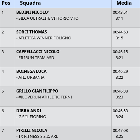
Pos
Squadra
Media
1
BEDINI NICOLO'
00:43:51
- SILCA ULTRALITE VITTORIO V.TO
3:11
2
SORCI THOMAS
00:44:53
- ATLETICA WINNER FOLIGNO
3:15
3
CAPPELLACCI NICOLO'
00:46:15
- FILIRUN TEAM ASD
3:21
4
BOINEGA LUCA
00:46:29
- ATL. URBANIA
3:22
5
GRILLO GIANFILIPPO
00:46:38
- #ILOVERUN ATHLETIC TERNI
3:23
6
DIBRA ANDI
00:46:53
- G.S.IL FIORINO
3:24
7
PIRILLI NICOLA
00:47:08
- TX FITNESS S.S.D. ARL
3:25