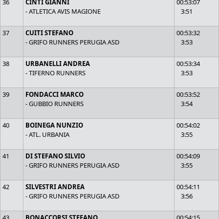
36
CINTI GIANNI
00:53:07
- ATLETICA AVIS MAGIONE
3:51
37
CUITI STEFANO
00:53:32
- GRIFO RUNNERS PERUGIA ASD
3:53
38
URBANELLI ANDREA
00:53:34
- TIFERNO RUNNERS
3:53
39
FONDACCI MARCO
00:53:52
- GUBBIO RUNNERS
3:54
40
BOINEGA NUNZIO
00:54:02
- ATL. URBANIA
3:55
41
DI STEFANO SILVIO
00:54:09
- GRIFO RUNNERS PERUGIA ASD
3:55
42
SILVESTRI ANDREA
00:54:11
- GRIFO RUNNERS PERUGIA ASD
3:56
43
BONACCORSI STEFANO
00:54:15