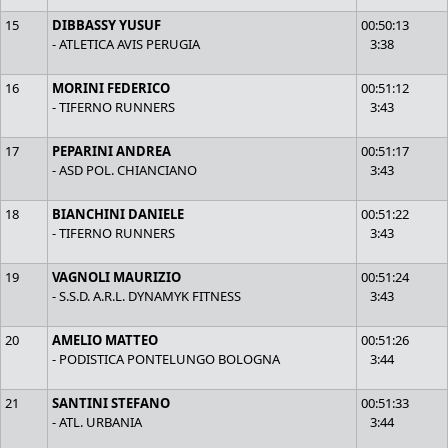
15
DIBBASSY YUSUF
00:50:13
- ATLETICA AVIS PERUGIA
3:38
16
MORINI FEDERICO
00:51:12
- TIFERNO RUNNERS
3:43
17
PEPARINI ANDREA
00:51:17
- ASD POL. CHIANCIANO
3:43
18
BIANCHINI DANIELE
00:51:22
- TIFERNO RUNNERS
3:43
19
VAGNOLI MAURIZIO
00:51:24
- S.S.D. A.R.L. DYNAMYK FITNESS
3:43
20
AMELIO MATTEO
00:51:26
- PODISTICA PONTELUNGO BOLOGNA
3:44
21
SANTINI STEFANO
00:51:33
- ATL. URBANIA
3:44