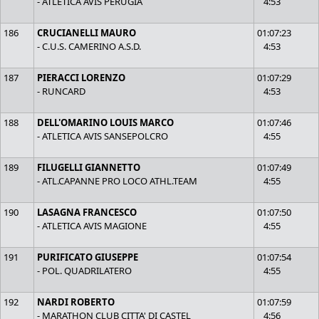
- ATLETICA AVIS PERUGIA
4:53
186
CRUCIANELLI MAURO
01:07:23
- C.U.S. CAMERINO A.S.D.
4:53
187
PIERACCI LORENZO
01:07:29
- RUNCARD
4:53
188
DELL'OMARINO LOUIS MARCO
01:07:46
- ATLETICA AVIS SANSEPOLCRO
4:55
189
FILUGELLI GIANNETTO
01:07:49
- ATL.CAPANNE PRO LOCO ATHL.TEAM
4:55
190
LASAGNA FRANCESCO
01:07:50
- ATLETICA AVIS MAGIONE
4:55
191
PURIFICATO GIUSEPPE
01:07:54
- POL. QUADRILATERO
4:55
192
NARDI ROBERTO
01:07:59
- MARATHON CLUB CITTA' DI CASTEL
4:56