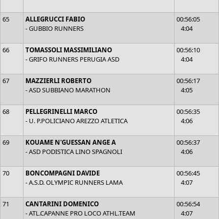
65
ALLEGRUCCI FABIO
00:56:05
- GUBBIO RUNNERS
4:04
66
TOMASSOLI MASSIMILIANO
00:56:10
- GRIFO RUNNERS PERUGIA ASD
4:04
67
MAZZIERLI ROBERTO
00:56:17
- ASD SUBBIANO MARATHON
4:05
68
PELLEGRINELLI MARCO
00:56:35
- U. P.POLICIANO AREZZO ATLETICA
4:06
69
KOUAME N'GUESSAN ANGE A
00:56:37
- ASD PODISTICA LINO SPAGNOLI
4:06
70
BONCOMPAGNI DAVIDE
00:56:45
- A.S.D. OLYMPIC RUNNERS LAMA
4:07
71
CANTARINI DOMENICO
00:56:54
- ATL.CAPANNE PRO LOCO ATHL.TEAM
4:07