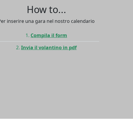
How to...
Per inserire una gara nel nostro calendario
Compila il form
Invia il volantino in pdf