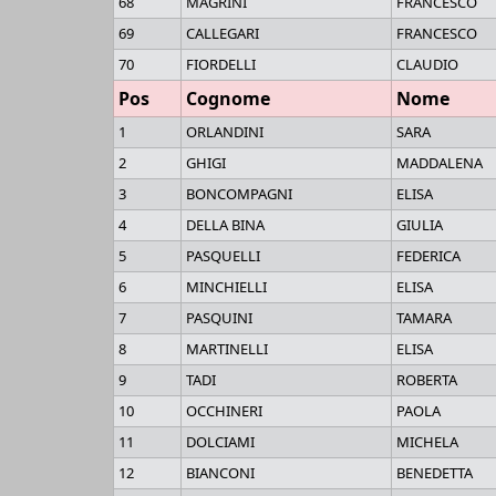
68
MAGRINI
FRANCESCO
69
CALLEGARI
FRANCESCO
70
FIORDELLI
CLAUDIO
Pos
Cognome
Nome
1
ORLANDINI
SARA
2
GHIGI
MADDALENA
3
BONCOMPAGNI
ELISA
4
DELLA BINA
GIULIA
5
PASQUELLI
FEDERICA
6
MINCHIELLI
ELISA
7
PASQUINI
TAMARA
8
MARTINELLI
ELISA
9
TADI
ROBERTA
10
OCCHINERI
PAOLA
11
DOLCIAMI
MICHELA
12
BIANCONI
BENEDETTA