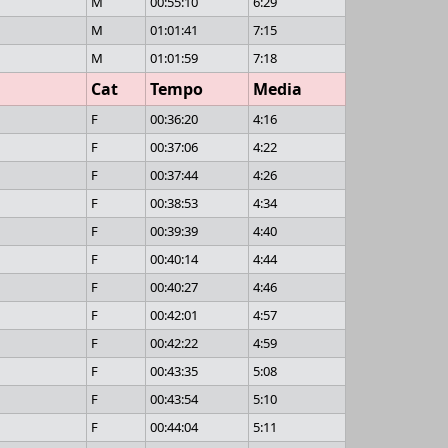
M
00:55:10
6:29
M
01:01:41
7:15
M
01:01:59
7:18
Cat
Tempo
Media
F
00:36:20
4:16
F
00:37:06
4:22
F
00:37:44
4:26
F
00:38:53
4:34
F
00:39:39
4:40
F
00:40:14
4:44
F
00:40:27
4:46
F
00:42:01
4:57
F
00:42:22
4:59
F
00:43:35
5:08
F
00:43:54
5:10
F
00:44:04
5:11