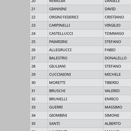
20
REMEDIA
DANIELE
21
GIANNINI
DAVID
22
ORSINI FEDERICI
CRISTIANO
23
CARPINELLI
VIRGILIO
24
CASTELLUCCI
TOMMASO
25
PAIARDINI
STEFANO
26
ALLEGRUCCI
FABIO
27
BALESTRO
DONALELLO
28
GIULIANI
STEFANO
29
CUCCIAIONI
MICHELE
30
MORETTI
TIBERIO
31
BRUSCHI
VALERIO
32
BRUNELLI
ENRICO
33
GUERRI
MASSIMO
34
GIOMBINI
SIMONE
35
SANTI
ALBERTO