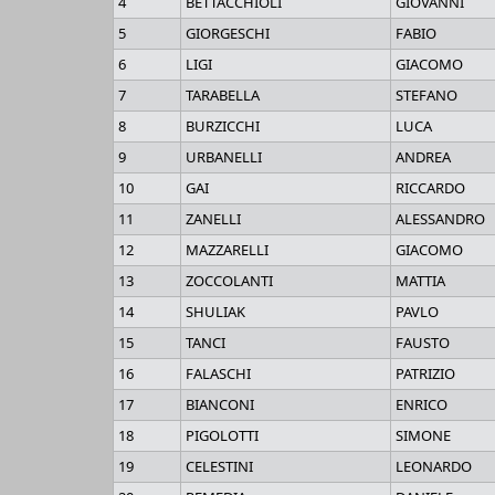
4
BETTACCHIOLI
GIOVANNI
5
GIORGESCHI
FABIO
6
LIGI
GIACOMO
7
TARABELLA
STEFANO
8
BURZICCHI
LUCA
9
URBANELLI
ANDREA
10
GAI
RICCARDO
11
ZANELLI
ALESSANDRO
12
MAZZARELLI
GIACOMO
13
ZOCCOLANTI
MATTIA
14
SHULIAK
PAVLO
15
TANCI
FAUSTO
16
FALASCHI
PATRIZIO
17
BIANCONI
ENRICO
18
PIGOLOTTI
SIMONE
19
CELESTINI
LEONARDO