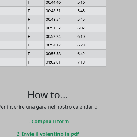
F
00:44:46
5:16
F
00:48:51
5:45
F
00:48:54
5:45
F
00:51:57
6:07
F
00:52:24
6:10
F
00:54:17
6:23
F
00:56:58
6:42
F
01:02:01
7:18
How to...
Per inserire una gara nel nostro calendario
Compila il form
Invia il volantino in pdf