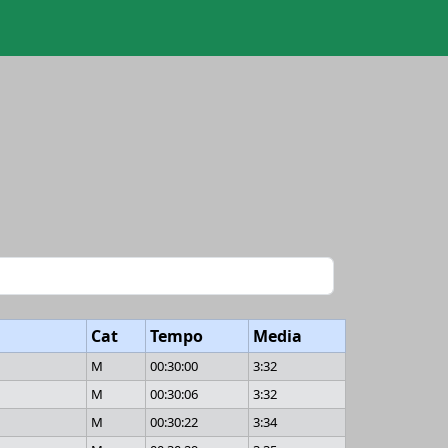
Cat
Tempo
Media
M
00:30:00
3:32
M
00:30:06
3:32
M
00:30:22
3:34