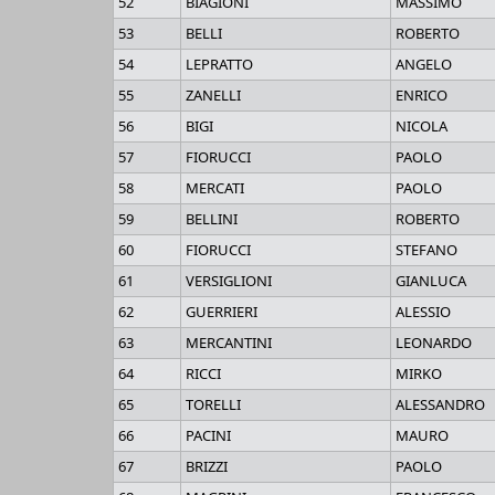
52
BIAGIONI
MASSIMO
53
BELLI
ROBERTO
54
LEPRATTO
ANGELO
55
ZANELLI
ENRICO
56
BIGI
NICOLA
57
FIORUCCI
PAOLO
58
MERCATI
PAOLO
59
BELLINI
ROBERTO
60
FIORUCCI
STEFANO
61
VERSIGLIONI
GIANLUCA
62
GUERRIERI
ALESSIO
63
MERCANTINI
LEONARDO
64
RICCI
MIRKO
65
TORELLI
ALESSANDRO
66
PACINI
MAURO
67
BRIZZI
PAOLO