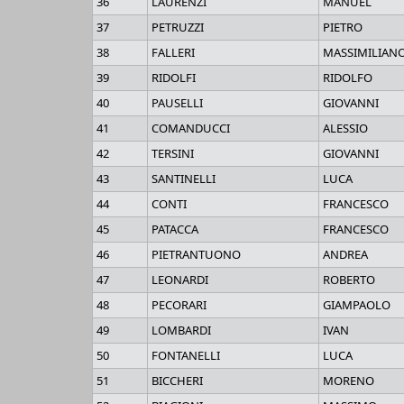
36
LAURENZI
MANUEL
37
PETRUZZI
PIETRO
38
FALLERI
MASSIMILIAN
39
RIDOLFI
RIDOLFO
40
PAUSELLI
GIOVANNI
41
COMANDUCCI
ALESSIO
42
TERSINI
GIOVANNI
43
SANTINELLI
LUCA
44
CONTI
FRANCESCO
45
PATACCA
FRANCESCO
46
PIETRANTUONO
ANDREA
47
LEONARDI
ROBERTO
48
PECORARI
GIAMPAOLO
49
LOMBARDI
IVAN
50
FONTANELLI
LUCA
51
BICCHERI
MORENO