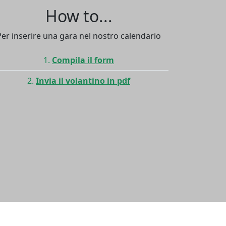
How to...
Per inserire una gara nel nostro calendario
Compila il form
Invia il volantino in pdf