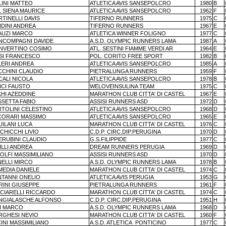
LINI MATTEO
ATLETICA AVIS SANSEPOLCRO
1980
B
L SIENA MAURICE
ATLETICA AVIS SANSEPOLCRO
1962
F
TINELLI DAVIS
TIFERNO RUNNERS
1975
C
NDINI ANDREA
TIFERNO RUNNERS
1967
E
AUZI MARCO
ATLETICA WINNER FOLIGNO
1977
C
NCOMPAGNI DAVIDE
A.S.D. OLYMPIC RUNNERS LAMA
1987
A
NVERTINO COSIMO
ATL. SESTINI FIAMME VERDI AR
1964
E
SI FRANCESCO
POL. CORITO FREE SPORT
1982
B
LERI ANDREA
ATLETICA AVIS SANSEPOLCRO
1985
A
CCHINI CLAUDIO
PIETRALUNGA RUNNERS
1959
F
CALI NICOLA
ATLETICA AVIS SANSEPOLCRO
1978
B
NCI FAUSTO
WELOVEINSULINA TEAM
1975
C
KHI AZEDDINE
MARATHON CLUB CITTA' DI CASTEL
1967
E
SSETTA FABIO
ASSISI RUNNERS ASD
1972
D
RTOLINI CELESTINO
ATLETICA AVIS SANSEPOLCRO
1968
D
CORARI MASSIMO
ATLETICA AVIS SANSEPOLCRO
1965
E
UILANI LUCA
MARATHON CLUB CITTA' DI CASTEL
1976
C
CHICCHI LIVIO
C.D.P. CIRC.DIP.PERUGINA
1970
D
ERUBINI CLAUDIO
G.S.FILIPPIDE
1977
C
ILLI ANDREA
DREAM RUNNERS PERUGIA
1969
D
OLFI MASSIMILIANO
ASSISI RUNNERS ASD
1970
D
NELLI MIRCO
A.S.D. OLYMPIC RUNNERS LAMA
1978
B
MEDIA DANIELE
MARATHON CLUB CITTA' DI CASTEL
1974
C
NTANNI ONELIO
ATLETICA AVIS PERUGIA
1953
G
RINI GIUSEPPE
PIETRALUNGA RUNNERS
1961
F
CCIARELLI RICCARDO
MARATHON CLUB CITTA' DI CASTEL
1974
C
NGIALASCHE ALFONSO
C.D.P. CIRC.DIP.PERUGINA
1951
H
NI MARCO
A.S.D. OLYMPIC RUNNERS LAMA
1968
D
RGHESI NEVIO
MARATHON CLUB CITTA' DI CASTEL
1960
F
INI MASSIMILIANO
A.S.D. ATLETICA
PONTICINO
1977
C