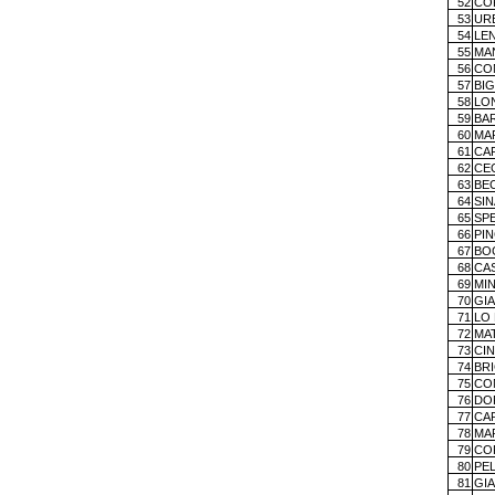
52
CO
53
UR
54
LE
55
MA
56
CO
57
BI
58
LO
59
BA
60
MA
61
CA
62
CEC
63
BE
64
SIN
65
SP
66
PIN
67
BO
68
CA
69
MIN
70
GIA
71
LO
72
MA
73
CIN
74
BR
75
CO
76
DO
77
CA
78
MA
79
COR
80
PE
81
GI