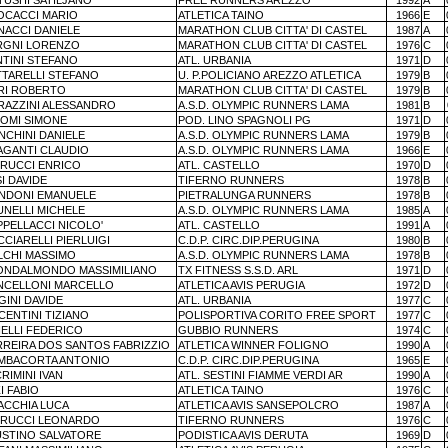
TUSHI SATILJANO
FREE RUNNERS AREZZO
1992
A
OCACCI MARIO
ATLETICA TAINO
1966
E
NACCI DANIELE
MARATHON CLUB CITTA' DI CASTEL
1987
A
RGNI LORENZO
MARATHON CLUB CITTA' DI CASTEL
1976
C
NTINI STEFANO
ATL. URBANIA
1971
D
TTARELLI STEFANO
U. P.POLICIANO AREZZO ATLETICA
1979
B
RI ROBERTO
MARATHON CLUB CITTA' DI CASTEL
1979
B
RAZZINI ALESSANDRO
A.S.D. OLYMPIC RUNNERS LAMA
1981
B
LOMI SIMONE
POD. LINO SPAGNOLI PG
1971
D
NCHINI DANIELE
A.S.D. OLYMPIC RUNNERS LAMA
1979
B
AGANTI CLAUDIO
A.S.D. OLYMPIC RUNNERS LAMA
1966
E
ORUCCI ENRICO
ATL. CASTELLO
1970
D
I DAVIDE
TIFERNO RUNNERS
1978
B
NDONI EMANUELE
PIETRALUNGA RUNNERS
1978
B
UNELLI MICHELE
A.S.D. OLYMPIC RUNNERS LAMA
1985
A
PPELLACCI NICOLO'
ATL. CASTELLO
1991
A
CIARELLI PIERLUIGI
C.D.P. CIRC.DIP.PERUGINA
1980
B
LCHI MASSIMO
A.S.D. OLYMPIC RUNNERS LAMA
1978
B
ONDALMONDO MASSIMILIANO
TX FITNESS S.S.D. ARL
1971
D
NCELLONI MARCELLO
ATLETICA AVIS PERUGIA
1972
D
GINI DAVIDE
ATL. URBANIA
1977
C
CENTINI TIZIANO
POLISPORTIVA CORITO FREE SPORT
1977
C
NELLI FEDERICO
GUBBIO RUNNERS
1974
C
RREIRA DOS SANTOS FABRIZZIO
ATLETICA WINNER FOLIGNO
1990
A
MBACORTA ANTONIO
C.D.P. CIRC.DIP.PERUGINA
1965
E
RIMINI IVAN
ATL. SESTINI FIAMME VERDI AR
1990
A
I FABIO
ATLETICA TAINO
1976
C
ACCHIA LUCA
ATLETICA AVIS SANSEPOLCRO
1987
A
ORUCCI LEONARDO
TIFERNO RUNNERS
1976
C
USTINO SALVATORE
PODISTICA AVIS DERUTA
1969
D