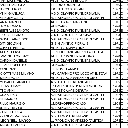
FANI MASSIMILIANO
ATLETICA AVIS PERUGIA
1975
C
BANELLI ANDREA
TIFERNO RUNNERS
1976
C
NTICCHI EROS
TX FITNESS S.S.D. ARL
1977
C
NTINI GIANLUCA
A.S.D. OLYMPIC RUNNERS LAMA
1971
D
NTI GREGORIO
MARATHON CLUB CITTA' DI CASTEL
1992
A
GARINI MARCO
ATLETICA AVIS MAGIONE
1971
D
NGO GIOVANNI
RUNCARD
1976
C
RBERI ALESSANDRO
A.S.D. OLYMPIC RUNNERS LAMA
1978
B
RIOLI STEFANO
C.D.P. CIRC.DIP.PERUGINA
1963
E
PANNI FRANCESCO
MARATHON CLUB CITTA' DI CASTEL
1974
C
ATI GIOVANNI
G.S. GIANNINO PIERALISI
1971
D
CCHETTI ENRICO
ATLETICA UMBERTIDE
1970
D
ATTI STEFANO
U. P.POLICIANO AREZZO ATLETICA
1961
F
ERANZINI LORENZO
ATLETICA WINNER FOLIGNO
1990
A
CARDINI DANIELE
A.S.D. OLYMPIC RUNNERS LAMA
1983
A
GLIARI ROBERTO
RUNCARD
1974
C
SSINI ENZO
FILIRUN TEAM ASD
1967
E
CIOTTI MASSIMILIANO
ATL.CAPANNE PRO LOCO ATHL.TEAM
1972
D
NNINI DAVID
ATLETICA AVIS SANSEPOLCRO
1971
D
 MONACO CARMELO
A.S.D. ATLETICA CANICATTI
1965
E
TTEAGI MIRKO
LA BATTAGLIA RUNNERS ANGHIARI
1984
A
TI GIANNI
PODISTICA AVIS DERUTA
1968
D
ICCA MIRKO
MARATHON CLUB CITTA' DI CASTEL
1987
A
NTI MARCO
MARATHON CLUB CITTA' DI CASTEL
1984
A
RILLO MAURIZIO
UMBRIA OFFROAD ASD
1963
E
RDINALI MAURO
MARATHON CLUB CITTA' DI CASTEL
1969
D
RTINELLI LUCA
MARATHON CLUB CITTA' DI CASTEL
1962
F
ZANI PIERFILIPPO
G.S. LAMONE RUSSI ASD
1973
C
LLEGRINELLI MARCO
U. P.POLICIANO AREZZO ATLETICA
1974
C
ANNONI CLAUDIO
C.D.P. CIRC.DIP.PERUGINA
1961
F