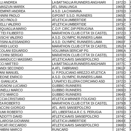
LLI ANDREA
LA BATTAGLIA RUNNERS ANGHIARI
1972
D
MASZUN MAREK
ATL.SINALUNGA
1965
E
TEMPATI ANDREA
A.S.D. LA CHIANINA
1970
D
NNINI PAOLO
GIPOINT S.S.D. RUNNERS
1965
E
DICI PAOLO
ATLETICA UMBERTIDE
1981
B
ELLI VALERIO
ATLETICA UMBERTIDE
1973
C
RQUAGLIA MARIO
C.D.P. CIRC.DIP.PERUGINA
1965
E
TEI FILIBERTO
MARATHON CLUB CITTA' DI CASTEL
1972
D
USCHI VALERIO
A.S.D. OLYMPIC RUNNERS LAMA
1966
E
RSINI ALESSANDRO
A.S.D. OLYMPIC RUNNERS LAMA
1960
F
RIDI LUCIO
MARATHON CLUB CITTA' DI CASTEL
1952
H
COLANI EDUARDO
VOLUMNIA SERICAP PG
1986
A
CCHINI SERGIO
MARATHON CLUB CITTA' DI CASTEL
1970
D
MANDUCCI MASSIMO
ATLETICA AVIS SANSEPOLCRO
1975
C
CCI MATTEO
LA BATTAGLIA RUNNERS ANGHIARI
1977
C
ANDI SECONDO
A.ATL. FABRIANO
1961
F
LANI MANUEL
U. P.POLICIANO AREZZO ATLETICA
1970
D
MEONE ENRICO
A.S.D. OLYMPIC RUNNERS LAMA
1976
C
I GIANLUCA
L'UNATICI ELLERA CORCIANO ASD
1972
D
UGNONI LUCIANO
GUBBIO RUNNERS
1974
C
UNELLI MARCO
GUBBIO RUNNERS
1969
D
STO MARCO
GUBBIO RUNNERS
1964
E
CCIA CRISTIANO
ATLETICA WINNER FOLIGNO
1972
D
ZZA ROBERTO
MARATHON CLUB CITTA' DI CASTEL
1979
B
ACCINI GIORGIO
ATL. AVIS SANSEPOLCRO
1956
G
TUMI ROBERTO
ATL.LIBERTAS A.R.C.S. PERUGIA
1970
D
ZIOTTI DAVID
ATLETICA AVIS SANSEPOLCRO
1974
C
LLAROSA GIOVANNI
ATLETICA UMBERTIDE
1964
E
RCATI RICCARDO
ATLETICA AVIS SANSEPOLCRO
1968
D
OMBINI MARCO
RUNCARD
1974
C