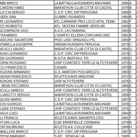
AMBI MIRCO
LA BATTAGLIA RUNNERS ANGHIARI
1988
A
CARDINI FABIO
MARATHON CLUB CITTA' DI CASTEL
1979
B
LICCIA SERGIO
C.D.P. CIRC.DIP.PERUGINA
1966
E
SERI IVAN
GUBBIO RUNNERS
1980
B
ORI LEONARDO
ATL.CAPANNE PRO LOCO ATHL.TEAM
1962
F
EZZI ROBERTO
ATL. SESTINI FIAMME VERDI AR
1965
E
NCOMPAGNI UGO
A.S.D. LA CHIANINA
1963
E
FFA MARIO
L'UNATICI ELLERA CORCIANO ASD
1981
B
NDICINO SALVATORE
POD. LINO SPAGNOLI PG
1959
F
NTARELLA GIUSEPPE
DREAM RUNNERS PERUGIA
1973
C
NFUCCI SAURO
MARATHON CLUB CITTA' DI CASTEL
1956
G
BIGINI LEONARDO
C.D.P. CIRC.DIP.PERUGINA
1973
C
SSI GIORDANO
A.S.P.A. BASTIA U. PG
1955
G
GRINI ROSSANO
UISP COMITATO TERR.LE ALTOTEVERE
1970
D
CCI FRANCESCO
CASAIN
1979
B
RGIONE ARMANDO
G.S. AMATORI POD AREZZO
1963
E
SAGNA FRANCESCO
ATLETICA AVIS MAGIONE
1972
D
RIGNONI STEFANO
UISP ALTOTEVERE
1976
C
L BENE RICCARDO
MARATHON CLUB CITTA' DI CASTEL
1966
E
RCULLI MARCO
UISP COMITATO TERR.LE ALTOTEVERE
1979
B
GLIAROTTI SERGIO
MARATHON CLUB CITTA' DI CASTEL
1958
F
SQUINI MARIO
C.D.P. CIRC.DIP.PERUGINA
1967
E
CCHI GIORGIO
LA BATTAGLIA RUNNERS ANGHIARI
1976
C
LIANI STEFANO
UISP COMITATO TERR.LE ALTOTEVERE
1976
C
NGUI LUIGI
LA BATTAGLIA RUNNERS ANGHIARI
1964
E
LLI FRANCO
ATLETICA AVIS SANSEPOLCRO
1961
F
RTORI LUCA
GSD ERREPIELLE CERBARA
1979
B
ERCINI BRUNO
ATLETICA IL COLLE ASD
1949
H
ABALLONI MARCO
C.D.P. CIRC.DIP.PERUGINA
1967
E
PPONI MARIANO
S.ATL. SENIGALLIA
1945
I