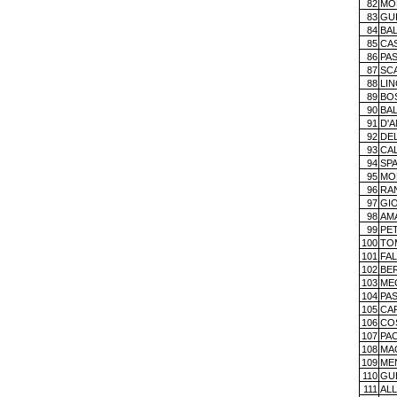
82
MO
83
GU
84
BA
85
CAS
86
PA
87
SC
88
LI
89
BO
90
BA
91
D'
92
DE
93
CA
94
SP
95
MO
96
RAN
97
GI
98
AM
99
PE
100
TO
101
FA
102
BE
103
ME
104
PA
105
CA
106
CO
107
PA
108
MA
109
ME
110
GU
111
AL