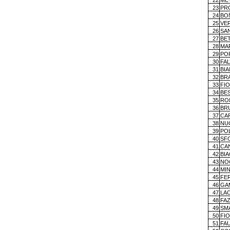
22
ME
23
PR
24
BO
25
VE
26
SA
27
BE
28
MA
29
PO
30
FA
31
BIA
32
BR
33
FI
34
BES
35
RO
36
BR
37
CA
38
NUC
39
PO
40
SF
41
CA
42
BIA
43
NO
44
MI
45
FE
46
GA
47
LAC
48
FAZ
49
SM
50
FI
51
FA