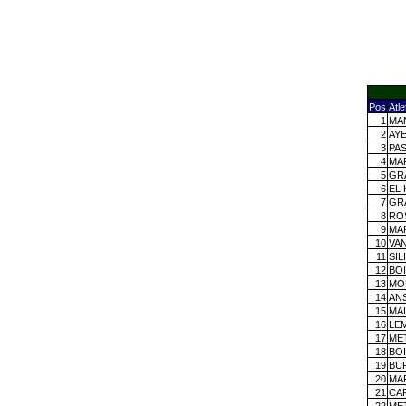
Pos
Atle
1
MA
2
AY
3
PA
4
MAR
5
GR
6
EL 
7
GR
8
RO
9
MA
10
VA
11
SIL
12
BO
13
MO
14
AN
15
MAL
16
LE
17
ME
18
BO
19
BU
20
MA
21
CA