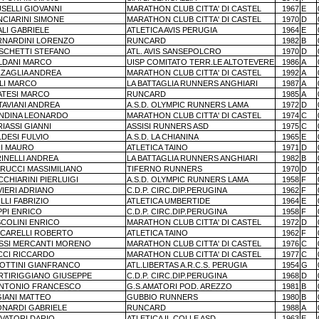
SELLI GIOVANNI
MARATHON CLUB CITTA' DI CASTEL
1967
E
NCIARINI SIMONE
MARATHON CLUB CITTA' DI CASTEL
1970
D
LI GABRIELE
ATLETICA AVIS PERUGIA
1964
E
RNARDINI LORENZO
RUNCARD
1982
B
ASCHETTI STEFANO
ATL. AVIS SANSEPOLCRO
1970
D
LDANI MARCO
UISP COMITATO TERR.LE ALTOTEVERE
1986
A
ZZAGLIA ANDREA
MARATHON CLUB CITTA' DI CASTEL
1992
A
LLI MARCO
LA BATTAGLIA RUNNERS ANGHIARI
1987
A
ATESI MARCO
RUNCARD
1985
A
TAVIANI ANDREA
A.S.D. OLYMPIC RUNNERS LAMA
1972
D
NDINA LEONARDO
MARATHON CLUB CITTA' DI CASTEL
1974
C
IASSI GIANNI
ASSISI RUNNERS ASD
1975
C
DESI FULVIO
A.S.D. LA CHIANINA
1965
E
ZI MAURO
ATLETICA TAINO
1971
D
INELLI ANDREA
LA BATTAGLIA RUNNERS ANGHIARI
1982
B
ORUCCI MASSIMILIANO
TIFERNO RUNNERS
1970
D
CHIARINI PIERLUIGI
A.S.D. OLYMPIC RUNNERS LAMA
1958
F
IERI ADRIANO
C.D.P. CIRC.DIP.PERUGINA
1962
F
LLI FABRIZIO
ATLETICA UMBERTIDE
1964
E
PPI ENRICO
C.D.P. CIRC.DIP.PERUGINA
1958
F
SCOLINI ENRICO
MARATHON CLUB CITTA' DI CASTEL
1972
D
CCARELLI ROBERTO
ATLETICA TAINO
1962
F
SSI MERCANTI MORENO
MARATHON CLUB CITTA' DI CASTEL
1976
C
CCI RICCARDO
MARATHON CLUB CITTA' DI CASTEL
1977
C
COTTINI GIANFRANCO
ATL.LIBERTAS A.R.C.S. PERUGIA
1954
G
RTIRIGGIANO GIUSEPPE
C.D.P. CIRC.DIP.PERUGINA
1968
D
ANTONIO FRANCESCO
G.S.AMATORI POD. AREZZO
1981
B
GIANI MATTEO
GUBBIO RUNNERS
1980
B
ONARDI GABRIELE
RUNCARD
1988
A
LVATORI DARIO
ATLETICA IL COLLE ASD
1963
E