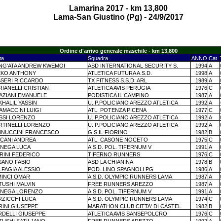
Lamarina 2017 - km 13,800
Lama-San Giustino (Pg) - 24/9/2017
Ordine d'arrivo generale maschile - km 13,800
ta
Squadra
ANNO
Cat.
NG'ATA ANDREW KWEMOI
ASD INTERNATIONAL SECURITY S.
1994
A
EKO ANTHONY
ATLETICA FUTURA A.S.D.
1998
A
SSERI RICCARDO
TX FITNESS S.S.D. ARL
1989
A
IANELLI CRISTIAN
ATLETICA AVIS PERUGIA
1976
C
AZIANI EMANUELE
PODISTICA IL CAMPINO
1987
A
KHALIL YASSIN
U. P.POLICIANO AREZZO ATLETICA
1992
A
AMACCINI LUIGI
ATL. POTENZA PICENA
1977
C
SSI LORENZO
U. P.POLICIANO AREZZO ATLETICA
1992
A
RTINELLI LORENZO
U. P.POLICIANO AREZZO ATLETICA
1992
A
NNUCCINI FRANCESCO
G.S.IL FIORINO
1982
B
ICANI ANDREA
ATL. CASONE NOCETO
1975
C
INEGA LUCA
A.S.D. POL. TIFERNUM V
1991
A
RINI FEDERICO
TIFERNO RUNNERS
1976
C
SANO FABIO
ASD LA CHIANINA
1978
B
FAGIA ALESSIO
POD. LINO SPAGNOLI PG
1986
A
MINCI OMAR
A.S.D. OLYMPIC RUNNERS LAMA
1987
A
TUSHI MALVIN
FREE RUNNERS AREZZO
1987
A
INEGA LORENZO
A.S.D. POL. TIFERNUM V
1991
A
RZICCHI LUCA
A.S.D. OLYMPIC RUNNERS LAMA
1974
C
RINI GIUSEPPE
MARATHON CLUB CITTA' DI CASTEL
1982
B
RDELLI GIUSEPPE
ATLETICA AVIS SANSEPOLCRO
1976
C