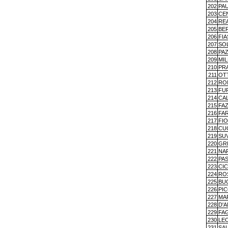
202
PAU
203
CE
204
REA
205
BE
206
FI
207
SO
208
PA
209
MI
210
PR
211
OT
212
RO
213
FUR
214
CAL
215
FA
216
FAR
217
FI
218
CUC
219
SUV
220
GRI
221
NA
222
PA
223
CI
224
RO
225
BU
226
PI
227
MA
228
D'
229
FA
230
LE
231
SA