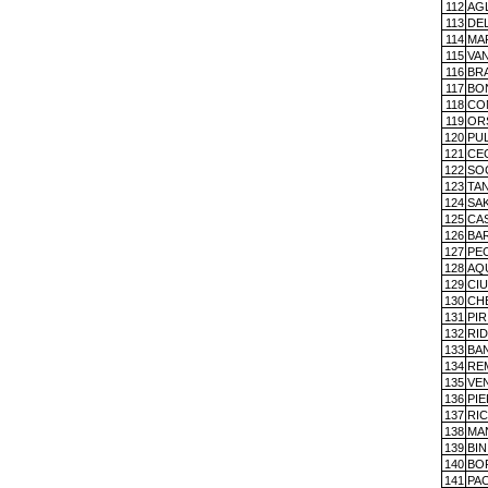
112
AG
113
DE
114
MAR
115
VA
116
BR
117
BO
118
CO
119
OR
120
PU
121
CE
122
SO
123
TA
124
SA
125
CA
126
BA
127
PE
128
AQ
129
CIU
130
CH
131
PIR
132
RID
133
BA
134
RE
135
VE
136
PIE
137
RI
138
MA
139
BI
140
BO
141
PAC