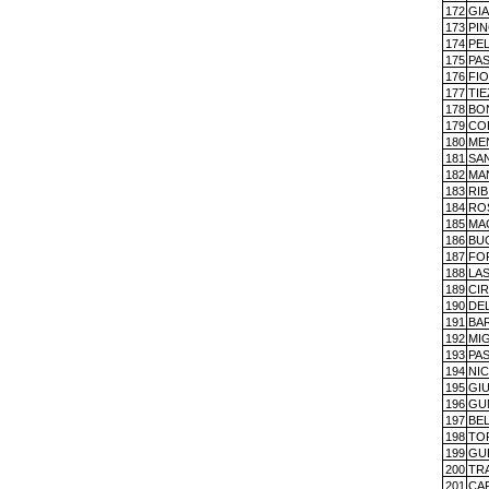
172
GI
173
PIN
174
PEL
175
PAS
176
FI
177
TI
178
BO
179
CO
180
ME
181
SA
182
MA
183
RI
184
RO
185
MA
186
BU
187
FO
188
LA
189
CI
190
DE
191
BA
192
MI
193
PA
194
NI
195
GIU
196
GU
197
BE
198
TO
199
GU
200
TR
201
CA