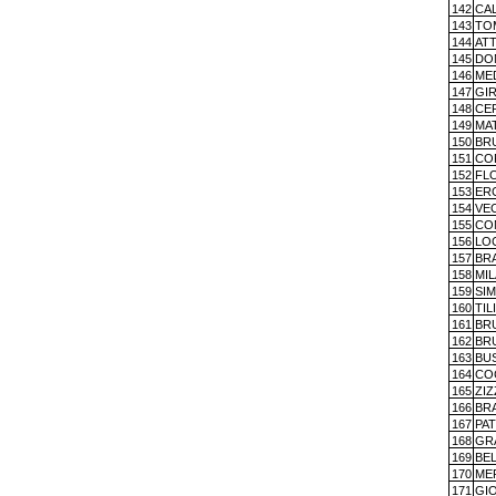
142
CA
143
TO
144
AT
145
DO
146
ME
147
GIR
148
CE
149
MAT
150
BR
151
CO
152
FLO
153
ER
154
VE
155
CO
156
LO
157
BR
158
MI
159
SI
160
TIL
161
BR
162
BR
163
BU
164
CO
165
ZI
166
BR
167
PA
168
GRA
169
BE
170
ME
171
GI