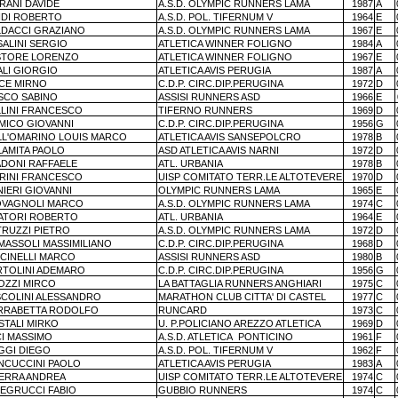
RANI DAVIDE
A.S.D. OLYMPIC RUNNERS LAMA
1987
A
IDI ROBERTO
A.S.D. POL. TIFERNUM V
1964
E
LDACCI GRAZIANO
A.S.D. OLYMPIC RUNNERS LAMA
1967
E
ALINI SERGIO
ATLETICA WINNER FOLIGNO
1984
A
STORE LORENZO
ATLETICA WINNER FOLIGNO
1967
E
ALI GIORGIO
ATLETICA AVIS PERUGIA
1987
A
NCE MIRNO
C.D.P. CIRC.DIP.PERUGINA
1972
D
SCO SABINO
ASSISI RUNNERS ASD
1966
E
LLINI FRANCESCO
TIFERNO RUNNERS
1969
D
AMICO GIOVANNI
C.D.P. CIRC.DIP.PERUGINA
1956
G
LL'OMARINO LOUIS MARCO
ATLETICA AVIS SANSEPOLCRO
1978
B
LAMITA PAOLO
ASD ATLETICA AVIS NARNI
1972
D
ADONI RAFFAELE
ATL. URBANIA
1978
B
RINI FRANCESCO
UISP COMITATO TERR.LE ALTOTEVERE
1970
D
IERI GIOVANNI
OLYMPIC RUNNERS LAMA
1965
E
OVAGNOLI MARCO
A.S.D. OLYMPIC RUNNERS LAMA
1974
C
ATORI ROBERTO
ATL. URBANIA
1964
E
TRUZZI PIETRO
A.S.D. OLYMPIC RUNNERS LAMA
1972
D
MASSOLI MASSIMILIANO
C.D.P. CIRC.DIP.PERUGINA
1968
D
LCINELLI MARCO
ASSISI RUNNERS ASD
1980
B
RTOLINI ADEMARO
C.D.P. CIRC.DIP.PERUGINA
1956
G
OZZI MIRCO
LA BATTAGLIA RUNNERS ANGHIARI
1975
C
SCOLINI ALESSANDRO
MARATHON CLUB CITTA' DI CASTEL
1977
C
RRABETTA RODOLFO
RUNCARD
1973
C
STALI MIRKO
U. P.POLICIANO AREZZO ATLETICA
1969
D
CI MASSIMO
A.S.D. ATLETICA
PONTICINO
1961
F
GGI DIEGO
A.S.D. POL. TIFERNUM V
1962
F
NCUCCINI PAOLO
ATLETICA AVIS PERUGIA
1983
A
ERRA ANDREA
UISP COMITATO TERR.LE ALTOTEVERE
1974
C
LEGRUCCI FABIO
GUBBIO RUNNERS
1974
C