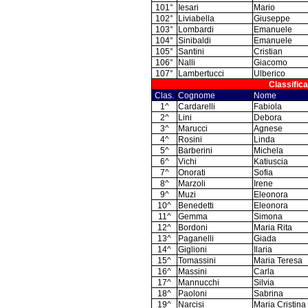
101°
Iesari
Mario
102°
Liviabella
Giuseppe
103°
Lombardi
Emanuele
104°
Sinibaldi
Emanuele
105°
Santini
Cristian
106°
Nalli
Giacomo
107°
Lambertucci
Ulberico
Classific
Clas.
Cognome
Nome
1^
Cardarelli
Fabiola
2^
Lini
Debora
3^
Marucci
Agnese
4^
Rosini
Linda
5^
Barberini
Michela
6^
Vichi
Katiuscia
7^
Onorati
Sofia
8^
Marzoli
Irene
9^
Muzi
Eleonora
10^
Benedetti
Eleonora
11^
Gemma
Simona
12^
Bordoni
Maria Rita
13^
Paganelli
Giada
14^
Giglioni
Ilaria
15^
Tomassini
Maria Teresa
16^
Massini
Carla
17^
Mannucchi
Silvia
18^
Paoloni
Sabrina
19^
Narcisi
Maria Cristina