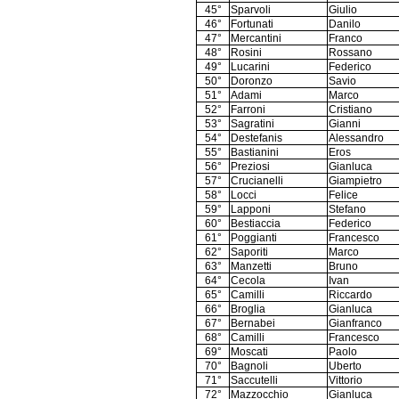
45°
Sparvoli
Giulio
46°
Fortunati
Danilo
47°
Mercantini
Franco
48°
Rosini
Rossano
49°
Lucarini
Federico
50°
Doronzo
Savio
51°
Adami
Marco
52°
Farroni
Cristiano
53°
Sagratini
Gianni
54°
Destefanis
Alessandro
55°
Bastianini
Eros
56°
Preziosi
Gianluca
57°
Crucianelli
Giampietro
58°
Locci
Felice
59°
Lapponi
Stefano
60°
Bestiaccia
Federico
61°
Poggianti
Francesco
62°
Saporiti
Marco
63°
Manzetti
Bruno
64°
Cecola
Ivan
65°
Camilli
Riccardo
66°
Broglia
Gianluca
67°
Bernabei
Gianfranco
68°
Camilli
Francesco
69°
Moscati
Paolo
70°
Bagnoli
Uberto
71°
Saccutelli
Vittorio
72°
Mazzocchio
Gianluca