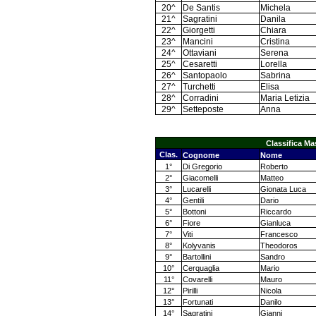
20^
De Santis
Michela
21^
Sagratini
Danila
22^
Giorgetti
Chiara
23^
Mancini
Cristina
24^
Ottaviani
Serena
25^
Cesaretti
Lorella
26^
Santopaolo
Sabrina
27^
Turchetti
Elisa
28^
Corradini
Maria Letizia
29^
Setteposte
Anna
Classifica M
Clas.
Cognome
Nome
1°
Di Gregorio
Roberto
2°
Giacomelli
Matteo
3°
Lucarelli
Gionata Luca
4°
Gentili
Dario
5°
Bottoni
Riccardo
6°
Fiore
Gianluca
7°
Viti
Francesco
8°
Kolyvanis
Theodoros
9°
Bartollini
Sandro
10°
Cerquaglia
Mario
11°
Covarelli
Mauro
12°
Pirilli
Nicola
13°
Fortunati
Danilo
14°
Sagratini
Gianni