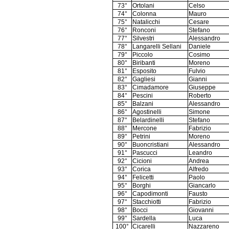
73°
Ortolani
Celso
74°
Colonna
Mauro
75°
Natalicchi
Cesare
76°
Ronconi
Stefano
77°
Silvestri
Alessandro
78°
Langarelli Sellani
Daniele
79°
Piccolo
Cosimo
80°
Biribanti
Moreno
81°
Esposito
Fulvio
82°
Gagliesi
Gianni
83°
Cimadamore
Giuseppe
84°
Pescini
Roberto
85°
Balzani
Alessandro
86°
Agostinelli
Simone
87°
Belardinelli
Stefano
88°
Mercone
Fabrizio
89°
Petrini
Moreno
90°
Buoncristiani
Alessandro
91°
Pascucci
Leandro
92°
Cicioni
Andrea
93°
Corica
Alfredo
94°
Felicetti
Paolo
95°
Borghi
Giancarlo
96°
Capodimonti
Fausto
97°
Stacchiotti
Fabrizio
98°
Bocci
Giovanni
99°
Sardella
Luca
100°
Cicarelli
Nazzareno