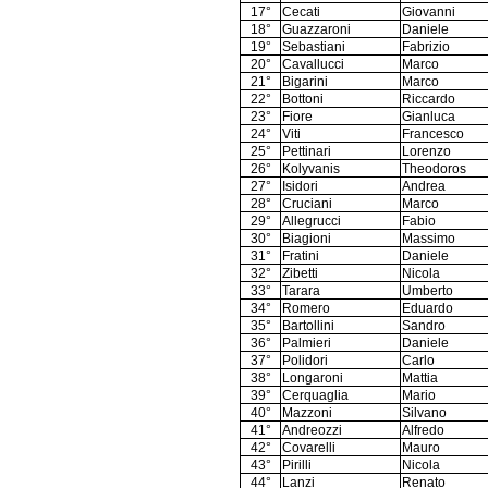
17°
Cecati
Giovanni
18°
Guazzaroni
Daniele
19°
Sebastiani
Fabrizio
20°
Cavallucci
Marco
21°
Bigarini
Marco
22°
Bottoni
Riccardo
23°
Fiore
Gianluca
24°
Viti
Francesco
25°
Pettinari
Lorenzo
26°
Kolyvanis
Theodoros
27°
Isidori
Andrea
28°
Cruciani
Marco
29°
Allegrucci
Fabio
30°
Biagioni
Massimo
31°
Fratini
Daniele
32°
Zibetti
Nicola
33°
Tarara
Umberto
34°
Romero
Eduardo
35°
Bartollini
Sandro
36°
Palmieri
Daniele
37°
Polidori
Carlo
38°
Longaroni
Mattia
39°
Cerquaglia
Mario
40°
Mazzoni
Silvano
41°
Andreozzi
Alfredo
42°
Covarelli
Mauro
43°
Pirilli
Nicola
44°
Lanzi
Renato