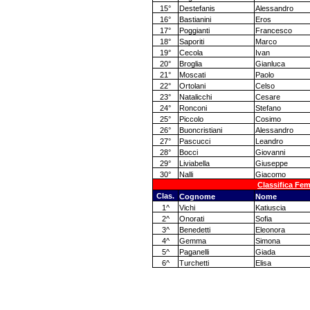
15°
Destefanis
Alessandro
16°
Bastianini
Eros
17°
Poggianti
Francesco
18°
Saporiti
Marco
19°
Cecola
Ivan
20°
Broglia
Gianluca
21°
Moscati
Paolo
22°
Ortolani
Celso
23°
Natalicchi
Cesare
24°
Ronconi
Stefano
25°
Piccolo
Cosimo
26°
Buoncristiani
Alessandro
27°
Pascucci
Leandro
28°
Bocci
Giovanni
29°
Liviabella
Giuseppe
30°
Nalli
Giacomo
Classifica Fe
Clas.
Cognome
Nome
1^
Vichi
Katiuscia
2^
Onorati
Sofia
3^
Benedetti
Eleonora
4^
Gemma
Simona
5^
Paganelli
Giada
6^
Turchetti
Elisa