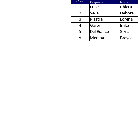
Clas.
Cognome
Nome
1
Fucelli
Chiara
2
Vella
Debora
3
Piastra
Lorena
4
Gerbi
Erika
5
Del Bianco
Silvia
6
Medina
Brayce