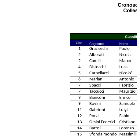
Cronosca
Colles
Classif
Clas.
Cognome
Nome
1
Grazieschi
Paolo
2
Alberati
Nicola
2
Camilli
Marco
4
Bistocchi
Luca
5
Carpellacci
Nicolo'
6
Mariani
Antonio
7
Spacci
Fabrizio
7
Taccucci
Maurizio
9
Bianconi
Enrico
9
Bovini
Samuele
11
Gabrioni
Luigi
12
Porzi
Fabio
13
Orsini Federici
Cristiano
14
Bartoli
Lorenzo
15
Sfondalmondo
Massimil