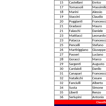
15
Castellani
Enrico
17
Tomassoli
Massimil
18
Marini
Alessio
19
Staccini
Claudio
20
Poggianti
Francesc
21
Gradassi
Mauro
21
Falaschi
Daniele
23
Mattiacci
Leonardo
23
Patacca
Francesc
25
Pencelli
Stefano
26
Martiriggiano
Giuseppe
27
Passeri
Luciano
28
Goracci
Marco
29
Sargenti
Augusto
30
Cardaioli
Danilo
31
Canapari
Francesc
32
Natalicchi
Cesare
32
Fanciulli
Alberto
34
Susta
Simone
35
Liberti
Renzo
36
Serlupini
Antonio
Classif