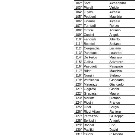
102°
Sorci
Alessandro
103°
Pierelli
Vinicio
104°
Lutazi
Alessio
105°
Peducci
Maurizio
106°
Finauro
Alessio
107°
Torricelli
Renzo
108°
Ortica
Adriano
109°
Cosimi
Angelo
110°
Fanciulli
Alberto
111°
Boccioli
Stefano
112°
Cerquaglia
Luciano
113°
Pascucci
Leandro
114°
De Falco
Maurizio
115°
Gallea
Salvatore
116°
Pasquetti
Pasquale
117°
Billeri
Maurizio
118°
Norgini
Stefano
119°
Verdicchia
Giancarlo
120°
Matarazzi
Giancarlo
121°
Gagliesi
Gianni
122°
Gradassi
Mauro
123°
Mariotti
Stefano
124°
Piccini
Franco
125°
Orioli
Sergio
126°
Ricci Vitiani
Raniero
127°
Petrazzini
Giuseppe
128°
Serlupini
Antonio
129°
Boccali
Eric
130°
Pacifici
David
131°
Ciuchi
C.Alberto