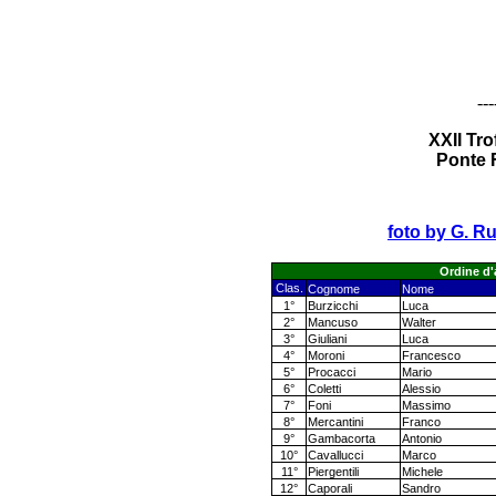
---
XXII Tro
Ponte F
foto by G. Ru
Ordine d'
Clas.
Cognome
Nome
1°
Burzicchi
Luca
2°
Mancuso
Walter
3°
Giuliani
Luca
4°
Moroni
Francesco
5°
Procacci
Mario
6°
Coletti
Alessio
7°
Foni
Massimo
8°
Mercantini
Franco
9°
Gambacorta
Antonio
10°
Cavallucci
Marco
11°
Piergentili
Michele
12°
Caporali
Sandro