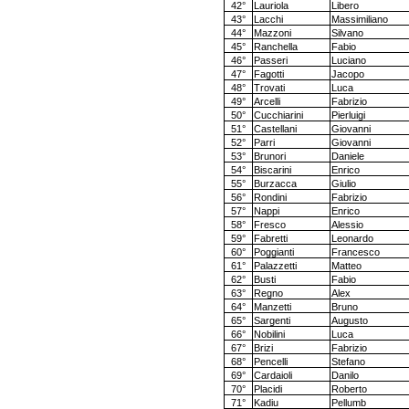
42°
Lauriola
Libero
43°
Lacchi
Massimiliano
44°
Mazzoni
Silvano
45°
Ranchella
Fabio
46°
Passeri
Luciano
47°
Fagotti
Jacopo
48°
Trovati
Luca
49°
Arcelli
Fabrizio
50°
Cucchiarini
Pierluigi
51°
Castellani
Giovanni
52°
Parri
Giovanni
53°
Brunori
Daniele
54°
Biscarini
Enrico
55°
Burzacca
Giulio
56°
Rondini
Fabrizio
57°
Nappi
Enrico
58°
Fresco
Alessio
59°
Fabretti
Leonardo
60°
Poggianti
Francesco
61°
Palazzetti
Matteo
62°
Busti
Fabio
63°
Regno
Alex
64°
Manzetti
Bruno
65°
Sargenti
Augusto
66°
Nobilini
Luca
67°
Brizi
Fabrizio
68°
Pencelli
Stefano
69°
Cardaioli
Danilo
70°
Placidi
Roberto
71°
Kadiu
Pellumb