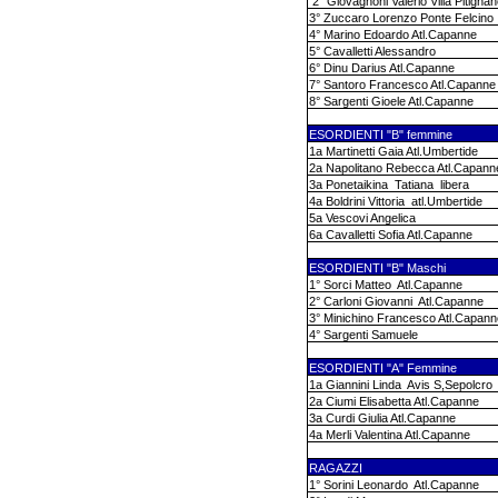
2° Giovagnoni Valerio Villa Pitigna
3° Zuccaro Lorenzo Ponte Felcino
4° Marino Edoardo Atl.Capanne
5° Cavalletti Alessandro
6° Dinu Darius Atl.Capanne
7° Santoro Francesco Atl.Capanne
8° Sargenti Gioele Atl.Capanne
ESORDIENTI "B" femmine
1a Martinetti Gaia Atl.Umbertide
2a Napolitano Rebecca Atl.Capann
3a Ponetaikina
Tatiana
libera
4a Boldrini Vittoria
atl.Umbertide
5a Vescovi Angelica
6a Cavalletti Sofia Atl.Capanne
ESORDIENTI "B" Maschi
1° Sorci Matteo
Atl.Capanne
2° Carloni Giovanni
Atl.Capanne
3° Minichino Francesco Atl.Capann
4° Sargenti Samuele
ESORDIENTI "A" Femmine
1a Giannini Linda
Avis S,Sepolcro
2a Ciumi Elisabetta Atl.Capanne
3a Curdi Giulia Atl.Capanne
4a Merli Valentina Atl.Capanne
RAGAZZI
1° Sorini Leonardo
Atl.Capanne