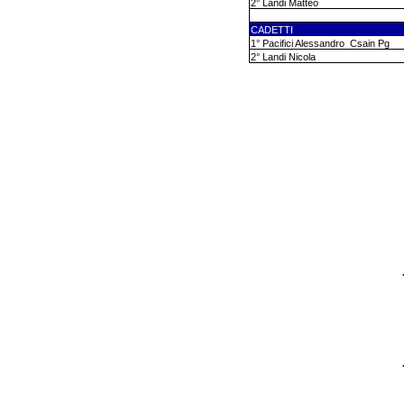
2° Landi Matteo
CADETTI
1° Pacifici Alessandro
Csain Pg
2° Landi Nicola