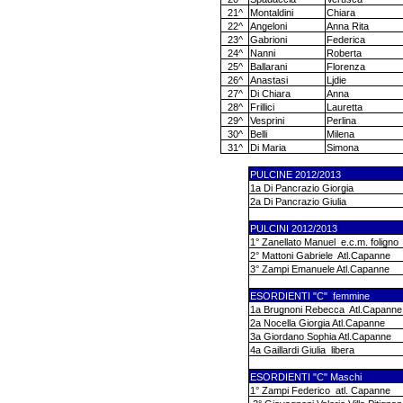
21^
Montaldini
Chiara
22^
Angeloni
Anna Rita
23^
Gabrioni
Federica
24^
Nanni
Roberta
25^
Ballarani
Florenza
26^
Anastasi
Ljdie
27^
Di Chiara
Anna
28^
Frillici
Lauretta
29^
Vesprini
Perlina
30^
Belli
Milena
31^
Di Maria
Simona
PULCINE 2012/2013
1a Di Pancrazio Giorgia
2a Di Pancrazio Giulia
PULCINI 2012/2013
1° Zanellato Manuel
e.c.m. foligno
2° Mattoni Gabriele
Atl.Capanne
3° Zampi Emanuele Atl.Capanne
ESORDIENTI "C"
femmine
1a Brugnoni Rebecca
Atl.Capanne
2a Nocella Giorgia Atl.Capanne
3a Giordano Sophia Atl.Capanne
4a Gaillardi Giulia
libera
ESORDIENTI "C" Maschi
1° Zampi Federico
atl. Capanne