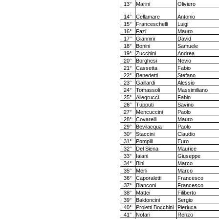
13°
Marini
Oliviero
14°
Cellamare
Antonio
15°
Franceschelli
Luigi
16°
Fazi
Mauro
17°
Giannini
David
18°
Bonini
Samuele
19°
Zucchini
Andrea
20°
Borghesi
Nevio
21°
Cassetta
Fabio
22°
Benedetti
Stefano
23°
Gaillardi
Alessio
24°
Tomassoli
Massimiliano
25°
Allegrucci
Fabio
26°
Tupputi
Savino
27°
Mencuccini
Paolo
28°
Covarelli
Mauro
29°
Bevilacqua
Paolo
30°
Staccini
Claudio
31°
Pompili
Euro
32°
Del Siena
Maurice
33°
Iaiani
Giuseppe
34°
Bini
Marco
35°
Merli
Marco
36°
Caporaletti
Francesco
37°
Bianconi
Francesco
38°
Mattei
Filiberto
39°
Baldoncini
Sergio
40°
Proietti Bocchini
Pierluca
41°
Notari
Renzo