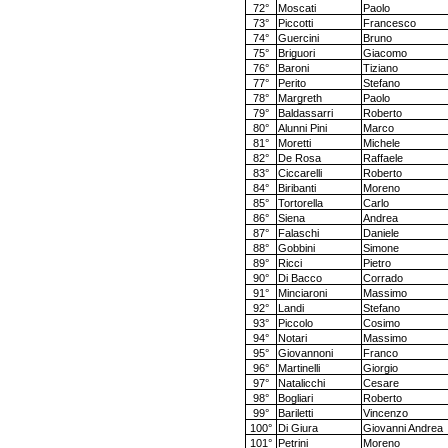
72°
Moscati
Paolo
73°
Piccotti
Francesco
74°
Guercini
Bruno
75°
Briguori
Giacomo
76°
Baroni
Tiziano
77°
Perito
Stefano
78°
Margreth
Paolo
79°
Baldassarri
Roberto
80°
Alunni Pini
Marco
81°
Moretti
Michele
82°
De Rosa
Raffaele
83°
Ciccarelli
Roberto
84°
Biribanti
Moreno
85°
Tortorella
Carlo
86°
Siena
Andrea
87°
Falaschi
Daniele
88°
Gobbini
Simone
89°
Ricci
Pietro
90°
Di Bacco
Corrado
91°
Minciaroni
Massimo
92°
Landi
Stefano
93°
Piccolo
Cosimo
94°
Notari
Massimo
95°
Giovannoni
Franco
96°
Martinelli
Giorgio
97°
Natalicchi
Cesare
98°
Bogliari
Roberto
99°
Bariletti
Vincenzo
100°
Di Giura
Giovanni Andrea
101°
Petrini
Moreno