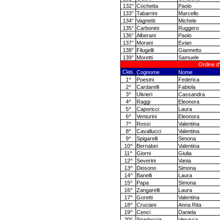
132°
Cochetta
Paolo
133°
Tabarrini
Marcello
134°
Vagnetti
Michele
135°
Carbonini
Ruggero
136°
Alberani
Paolo
137°
Morani
Evian
138°
Filugelli
Giannetto
139°
Moretti
Samuele
Ordine d'
Clas.
Cognome
Nome
1^
Poesini
Federica
2^
Cardarelli
Fabiola
3^
Ulivieri
Cassandra
4^
Raggi
Eleonora
5^
Caporicci
Laura
6^
Venturini
Eleonora
7^
Rossi
Valentina
8^
Cavallucci
Valentina
9^
Spigarelli
Simona
10^
Bernabei
Valentina
11^
Giorni
Giulia
12^
Severini
Vania
13^
Diosono
Simona
14^
Banelli
Laura
15^
Papa
Simona
16^
Zangarelli
Laura
17^
Goretti
Valentina
18^
Cruciani
Anna Rita
19^
Cenci
Daniela
20^
Spadaccia
Verusca