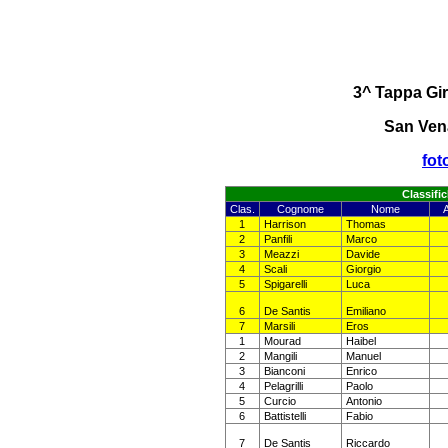
3^ Tappa Gir
San Vena
fot
Classifi
Clas.
Cognome
Nome
1
Harrison
Thomas
2
Panfili
Marco
3
Meazzi
Davide
4
Scali
Giorgio
5
Spigarelli
Luca
6
De Santis
Emiliano
7
Marsili
Eros
1
Mourad
Haibel
2
Mangili
Manuel
3
Bianconi
Enrico
4
Pelagrilli
Paolo
5
Curcio
Antonio
6
Battistelli
Fabio
7
De Santis
Riccardo