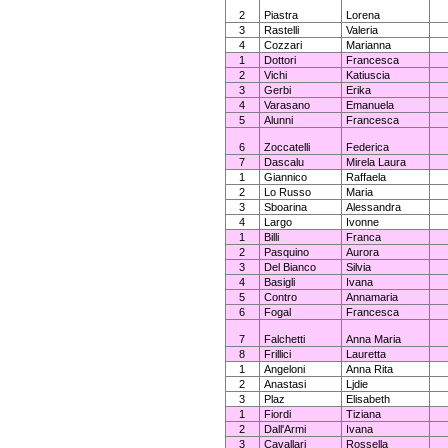
2
Piastra
Lorena
3
Rastelli
Valeria
4
Cozzari
Marianna
1
Dottori
Francesca
2
Vichi
Katiuscia
3
Gerbi
Erika
4
Varasano
Emanuela
5
Alunni
Francesca
6
Zoccatelli
Federica
7
Dascalu
Mirela Laura
1
Giannico
Raffaela
2
Lo Russo
Maria
3
Sboarina
Alessandra
4
Largo
Ivonne
1
Billi
Franca
2
Pasquino
Aurora
3
Del Bianco
Silvia
4
Basigli
Ivana
5
Contro
Annamaria
6
Fogal
Francesca
7
Falchetti
Anna Maria
8
Frillici
Lauretta
1
Angeloni
Anna Rita
2
Anastasi
Ljdie
3
Plaz
Elisabeth
1
Fiordi
Tiziana
2
Dall'Armi
Ivana
3
Cavallari
Rossella