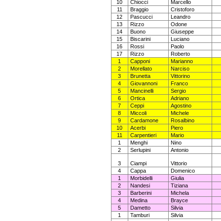
10
Chiocci
Marcello
11
Braggio
Cristoforo
12
Pascucci
Leandro
13
Rizzo
Odone
14
Buono
Giuseppe
15
Biscarini
Luciano
16
Rossi
Paolo
17
Rizzo
Roberto
1
Capponi
Marianno
2
Morellato
Narciso
3
Brunetta
Vittorino
4
Giovannoni
Franco
5
Mancinelli
Sergio
6
Ortica
Adriano
7
Ceppi
Agostino
8
Miccoli
Michele
9
Cardamone
Rosalbino
10
Acerbi
Piero
11
Carpentieri
Mario
1
Menghi
Nino
2
Serlupini
Antonio
3
Ciampi
Vittorio
4
Cappa
Domenico
1
Morbidelli
Giulia
2
Nandesi
Tiziana
3
Barberini
Michela
4
Medina
Brayce
5
Dametto
Silvia
1
Tamburi
Silvia