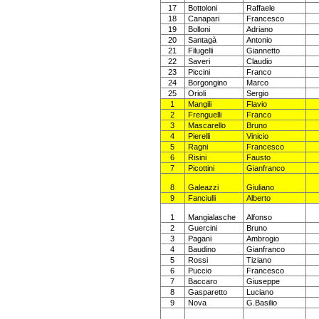
17
Bottoloni
Raffaele
18
Canapari
Francesco
19
Bolloni
Adriano
20
Santagà
Antonio
21
Filugelli
Giannetto
22
Saveri
Claudio
23
Piccini
Franco
24
Borgongino
Marco
25
Orioli
Sergio
1
Mangili
Flavio
2
Frenguelli
Franco
3
Mascarello
Bruno
4
Pierelli
Vinicio
5
Ragni
Francesco
6
Risini
Fausto
7
Picottini
Gianfranco
8
Galeazzi
Giuliano
9
Fanciulli
Alberto
1
Mangialasche
Alfonso
2
Guercini
Bruno
3
Pagani
Ambrogio
4
Baudino
Gianfranco
5
Rossi
Tiziano
6
Puccio
Francesco
7
Baccaro
Giuseppe
8
Gasparetto
Luciano
9
Nova
G.Basilio