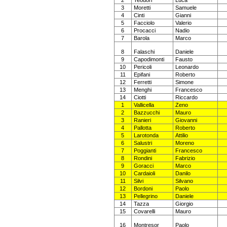
2
Teodori
Luca
3
Moretti
Samuele
4
Cinti
Gianni
5
Facciolo
Valerio
6
Procacci
Nadio
7
Barola
Marco
8
Falaschi
Daniele
9
Capodimonti
Fausto
10
Pericoli
Leonardo
11
Epifani
Roberto
12
Ferretti
Simone
13
Menghi
Francesco
14
Ciotti
Riccardo
1
Vallicella
Zeno
2
Bazzucchi
Mauro
3
Ranieri
Giovanni
4
Pallotta
Roberto
5
Larotonda
Attilio
6
Salustri
Moreno
7
Poggianti
Francesco
8
Rondini
Fabrizio
9
Goracci
Marco
10
Cardaioli
Danilo
11
Silvi
Silvano
12
Bordoni
Paolo
13
Pellegrino
Daniele
14
Tazza
Giorgio
15
Covarelli
Mauro
16
Montresor
Paolo