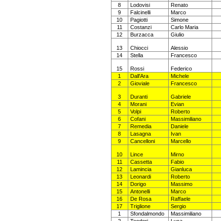
8
Lodovisi
Renato
9
Falcinelli
Marco
10
Pagiotti
Simone
11
Costanzi
Carlo Maria
12
Burzacca
Giulio
13
Chiocci
Alessio
14
Stella
Francesco
15
Rossi
Federico
1
Dall'Ara
Michele
2
Gioviale
Francesco
3
Duranti
Gabriele
4
Morani
Evian
5
Volpi
Roberto
6
Cofani
Massimiliano
7
Remedia
Daniele
8
Lasagna
Ivan
9
Cancelloni
Marcello
10
Lince
Mirno
11
Cassetta
Fabio
12
Lamincia
Gianluca
13
Leonardi
Roberto
14
Dorigo
Massimo
15
Antonelli
Marco
16
De Rosa
Raffaele
17
Triglione
Sergio
1
Sfondalmondo
Massimiliano