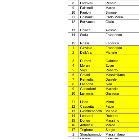
8
Lodovisi
Renato
9
Falcinelli
Marco
10
Pagiotti
Simone
11
Costanzi
Carlo Maria
12
Burzacca
Giulio
13
Chiocci
Alessio
14
Stella
Francesco
15
Rossi
Federico
1
Gioviale
Francesco
2
Dall'Ara
Michele
3
Duranti
Gabriele
4
Morani
Evian
5
Volpi
Roberto
6
Cofani
Massimiliano
7
Remedia
Daniele
8
Lasagna
Ivan
9
Cancelloni
Marcello
10
Lamincia
Gianluca
11
Lince
Mirno
12
Cassetta
Fabio
13
Giambenedetti
Michele
14
Leonardi
Roberto
15
Dorigo
Massimo
16
Antonelli
Marco
17
Triglione
Sergio
1
Sfondalmondo
Massimiliano