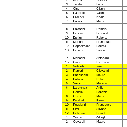
2
Moretti
Samuele
3
Teodori
Luca
4
Cinti
Gianni
5
Facciolo
Valerio
6
Procacci
Nadio
7
Barola
Marco
8
Falaschi
Daniele
9
Pericoli
Leonardo
10
Epifani
Roberto
11
Menghi
Francesco
12
Capodimonti
Fausto
13
Ferretti
Simone
14
Menconi
Antonello
15
Ciotti
Riccardo
1
Vallicella
Zeno
2
Ranieri
Giovanni
3
Bazzucchi
Mauro
4
Pallotta
Roberto
5
Salustri
Moreno
6
Larotonda
Attilio
7
Rondini
Fabrizio
8
Goracci
Marco
9
Bordoni
Paolo
10
Poggianti
Francesco
11
Silvi
Silvano
12
Pellegrino
Daniele
1
Tazza
Giorgio
2
Covarelli
Mauro