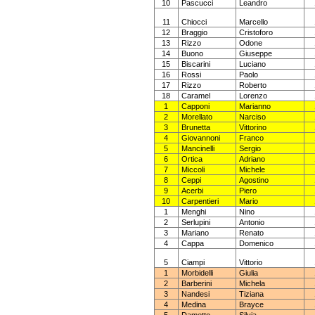
10
Pascucci
Leandro
11
Chiocci
Marcello
12
Braggio
Cristoforo
13
Rizzo
Odone
14
Buono
Giuseppe
15
Biscarini
Luciano
16
Rossi
Paolo
17
Rizzo
Roberto
18
Caramel
Lorenzo
1
Capponi
Marianno
2
Morellato
Narciso
3
Brunetta
Vittorino
4
Giovannoni
Franco
5
Mancinelli
Sergio
6
Ortica
Adriano
7
Miccoli
Michele
8
Ceppi
Agostino
9
Acerbi
Piero
10
Carpentieri
Mario
1
Menghi
Nino
2
Serlupini
Antonio
3
Mariano
Renato
4
Cappa
Domenico
5
Ciampi
Vittorio
1
Morbidelli
Giulia
2
Barberini
Michela
3
Nandesi
Tiziana
4
Medina
Brayce