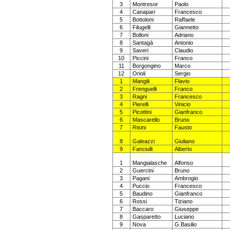
3
Montresor
Paolo
4
Canapari
Francesco
5
Bottoloni
Raffaele
6
Filugelli
Giannetto
7
Bolloni
Adriano
8
Santagà
Antonio
9
Saveri
Claudio
10
Piccini
Franco
11
Borgongino
Marco
12
Orioli
Sergio
1
Mangili
Flavio
2
Frenguelli
Franco
3
Ragni
Francesco
4
Pierelli
Vinicio
5
Picottini
Gianfranco
6
Mascarello
Bruno
7
Risini
Fausto
8
Galeazzi
Giuliano
9
Fanciulli
Alberto
1
Mangialasche
Alfonso
2
Guercini
Bruno
3
Pagani
Ambrogio
4
Puccio
Francesco
5
Baudino
Gianfranco
6
Rossi
Tiziano
7
Baccaro
Giuseppe
8
Gasparetto
Luciano
9
Nova
G.Basilio