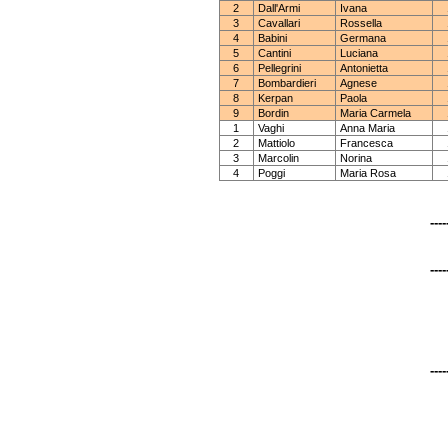
2
Dall'Armi
Ivana
3
Cavallari
Rossella
4
Babini
Germana
5
Cantini
Luciana
6
Pellegrini
Antonietta
7
Bombardieri
Agnese
8
Kerpan
Paola
9
Bordin
Maria Carmela
1
Vaghi
Anna Maria
2
Mattiolo
Francesca
3
Marcolin
Norina
4
Poggi
Maria Rosa
----
----
----