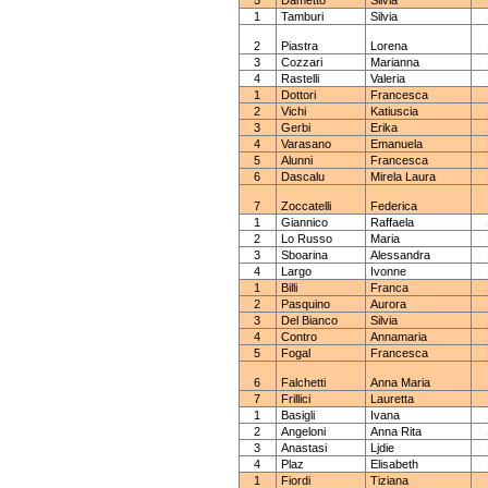
5
Dametto
Silvia
1
Tamburi
Silvia
2
Piastra
Lorena
3
Cozzari
Marianna
4
Rastelli
Valeria
1
Dottori
Francesca
2
Vichi
Katiuscia
3
Gerbi
Erika
4
Varasano
Emanuela
5
Alunni
Francesca
6
Dascalu
Mirela Laura
7
Zoccatelli
Federica
1
Giannico
Raffaela
2
Lo Russo
Maria
3
Sboarina
Alessandra
4
Largo
Ivonne
1
Billi
Franca
2
Pasquino
Aurora
3
Del Bianco
Silvia
4
Contro
Annamaria
5
Fogal
Francesca
6
Falchetti
Anna Maria
7
Frillici
Lauretta
1
Basigli
Ivana
2
Angeloni
Anna Rita
3
Anastasi
Ljdie
4
Plaz
Elisabeth
1
Fiordi
Tiziana