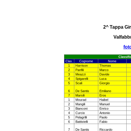
2^ Tappa Gir
Valfabb
fot
Classifi
Clas.
Cognome
Nome
1
Harrison
Thomas
2
Panfili
Marco
3
Meazzi
Davide
4
Spigarelli
Luca
5
Scali
Giorgio
6
De Santis
Emiliano
7
Marsili
Eros
1
Mourad
Haibel
2
Mangili
Manuel
3
Bianconi
Enrico
4
Curcio
Antonio
5
Pelagrilli
Paolo
6
Battistelli
Fabio
7
De Santis
Riccardo