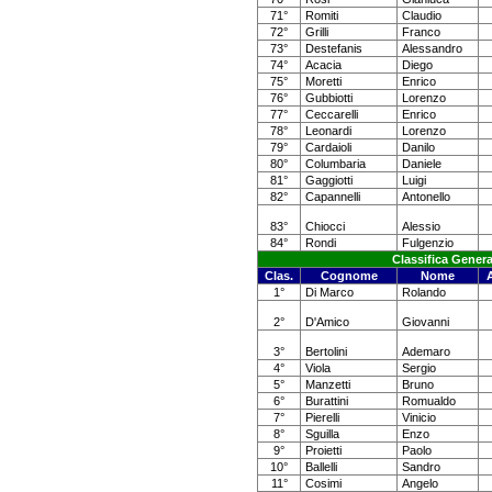
71°
Romiti
Claudio
72°
Grilli
Franco
73°
Destefanis
Alessandro
74°
Acacia
Diego
75°
Moretti
Enrico
76°
Gubbiotti
Lorenzo
77°
Ceccarelli
Enrico
78°
Leonardi
Lorenzo
79°
Cardaioli
Danilo
80°
Columbaria
Daniele
81°
Gaggiotti
Luigi
82°
Capannelli
Antonello
83°
Chiocci
Alessio
84°
Rondi
Fulgenzio
Classifica Gener
Clas.
Cognome
Nome
1°
Di Marco
Rolando
2°
D'Amico
Giovanni
3°
Bertolini
Ademaro
4°
Viola
Sergio
5°
Manzetti
Bruno
6°
Burattini
Romualdo
7°
Pierelli
Vinicio
8°
Sguilla
Enzo
9°
Proietti
Paolo
10°
Ballelli
Sandro
11°
Cosimi
Angelo