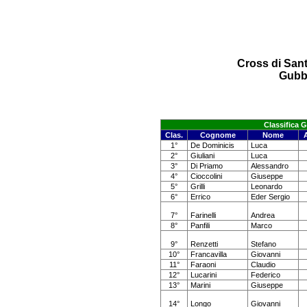
Cross di Sant
Gubb
Classifica 
Clas.
Cognome
Nome
1°
De Dominicis
Luca
2°
Giuliani
Luca
3°
Di Priamo
Alessandro
4°
Cioccolini
Giuseppe
5°
Grilli
Leonardo
6°
Errico
Eder Sergio
7°
Farinelli
Andrea
8°
Panfili
Marco
9°
Renzetti
Stefano
10°
Francavilla
Giovanni
11°
Faraoni
Claudio
12°
Lucarini
Federico
13°
Marini
Giuseppe
14°
Longo
Giovanni