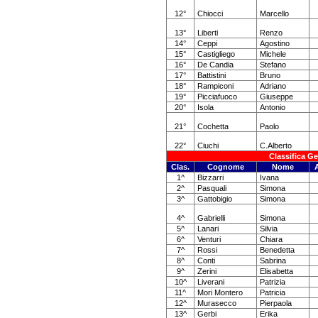
12°
Chiocci
Marcello
13°
Liberti
Renzo
14°
Ceppi
Agostino
15°
Castigliego
Michele
16°
De Candia
Stefano
17°
Battistini
Bruno
18°
Rampiconi
Adriano
19°
Picciafuoco
Giuseppe
20°
Isola
Antonio
21°
Cochetta
Paolo
22°
Ciuchi
C.Alberto
Classifica G
Clas.
Cognome
Nome
1^
Bizzarri
Ivana
2^
Pasquali
Simona
3^
Gattobigio
Simona
4^
Gabrielli
Simona
5^
Lanari
Silvia
6^
Venturi
Chiara
7^
Rossi
Benedetta
8^
Conti
Sabrina
9^
Zerini
Elisabetta
10^
Liverani
Patrizia
11^
Mori Montero
Patricia
12^
Murasecco
Pierpaola
13^
Gerbi
Erika