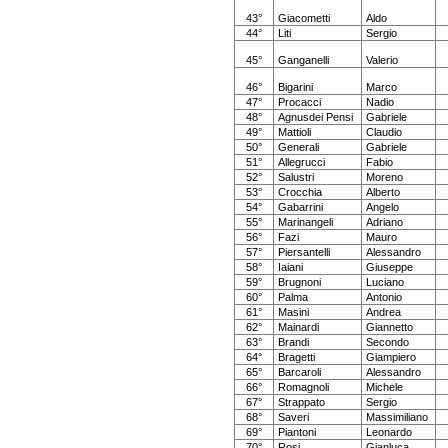
43°
Giacometti
Aldo
44°
Liti
Sergio
45°
Ganganelli
Valerio
46°
Bigarini
Marco
47°
Procacci
Nadio
48°
Agnusdei Pensi
Gabriele
49°
Mattioli
Claudio
50°
Generali
Gabriele
51°
Allegrucci
Fabio
52°
Salustri
Moreno
53°
Crocchia
Alberto
54°
Gabarrini
Angelo
55°
Marinangeli
Adriano
56°
Fazi
Mauro
57°
Piersantelli
Alessandro
58°
Iaiani
Giuseppe
59°
Brugnoni
Luciano
60°
Palma
Antonio
61°
Masini
Andrea
62°
Mainardi
Giannetto
63°
Brandi
Secondo
64°
Bragetti
Giampiero
65°
Barcaroli
Alessandro
66°
Romagnoli
Michele
67°
Strappato
Sergio
68°
Saveri
Massimiliano
69°
Piantoni
Leonardo
70°
Rosi
Gianluca