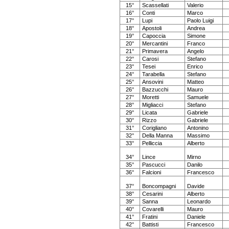
15°
Scassellati
Valerio
16°
Conti
Marco
17°
Lupi
Paolo Luigi
18°
Apostoli
Andrea
19°
Capoccia
Simone
20°
Mercantini
Franco
21°
Primavera
Angelo
22°
Carosi
Stefano
23°
Tesei
Enrico
24°
Tarabella
Stefano
25°
Ansovini
Matteo
26°
Bazzucchi
Mauro
27°
Moretti
Samuele
28°
Migliacci
Stefano
29°
Licata
Gabriele
30°
Rizzo
Gabriele
31°
Corigliano
Antonino
32°
Della Manna
Massimo
33°
Pelliccia
Alberto
34°
Lince
Mirno
35°
Pascucci
Danilo
36°
Falcioni
Francesco
37°
Boncompagni
Davide
38°
Cesarini
Alberto
39°
Sanna
Leonardo
40°
Covarelli
Mauro
41°
Fratini
Daniele
42°
Battisti
Francesco