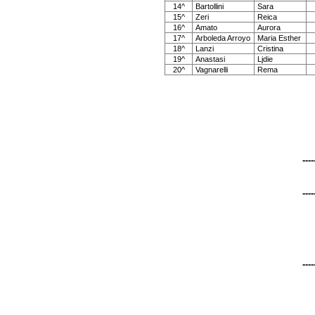
14^
Bartollini
Sara
15^
Zeri
Reica
16^
Amato
Aurora
17^
Arboleda Arroyo
Maria Esther
18^
Lanzi
Cristina
19^
Anastasi
Ljdie
20^
Vagnarelli
Rema
----
----
----