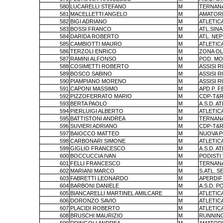
580
LUCARELLI STEFANO
M
TERNAN
581
MACELLETTI ANGELO
M
AMATORI
582
BIGI ADRIANO
M
ATLETIC
583
BOSSI FRANCO
M
ATL.SIN
584
DARIDA ROBERTO
M
ATL. NEP
585
CAMBIOTTI MAURO
M
ATLETIC
586
TERZOLI ENRICO
M
ZONA OL
587
RAMINI ALFONSO
M
POD. MO
588
COSIMETTI ROBERTO
M
ASSISI 
589
BOSCO SABINO
M
ASSISI 
590
PIAMPIANO MORENO
M
ASSISI 
591
CAPONI MASSIMO
M
APD P. 
592
PIZZOFERRATO MARIO
M
CDP-T&R
593
BERTA PAOLO
M
A.S.D. A
594
PIERLUIGI ALBERTO
M
ATLETIC
595
BATTISTONI ANDREA
M
TERNAN
596
SUVIERI ADRIANO
M
CDP-T&R
597
BAIOCCO MATTEO
M
NUOVA P
598
CARBONARI SIMONE
M
ATLETIC
599
GIGLIO FRANCESCO
M
A.S.D. A
600
BOCCUCCIA IVAN
M
PODISTI
601
FELLI FRANCESCO
M
TERNAN
602
MARIANI MARCO
M
S.ATL. S
603
FABRETTI LEONARDO
M
APERDIF
604
BARBONI DANIELE
M
A.S.D. P
605
BIANCARELLI MARTINEL AMILCARE
M
ATLETIC
606
DORONZO SAVIO
M
ATLETIC
607
PLACIDI ROBERTO
M
ATLETIC
608
BRUSCHI MAURIZIO
M
RUNNING