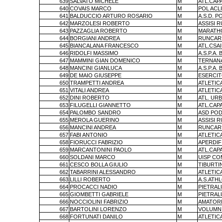
639
SALVATO MICHELE
M
ATL.CAP
640
COVAIS MARCO
M
POL ACL
641
BALDUCCIO ARTURO ROSARIO
M
A.S.D. P
642
MARZOLESI ROBERTO
M
ASSISI 
643
PAZZAGLIA ROBERTO
M
MARATHO
644
BORGIANI ANDREA
M
RUNCAR
645
BIANCALANA FRANCESCO
M
ATL.CSA
646
RIDOLFI MASSIMO
M
A.S.P.A. 
647
MAMMINI GIAN DOMENICO
M
TERNAN
648
MANCINI GIANLUCA
M
A.S.P.A. 
649
DE MAIO GIUSEPPE
M
ESERCIT
650
TRAMPETTI ANDREA
M
ATLETIC
651
VITALI ANDREA
M
ATLETIC
652
DINI ROBERTO
M
ATL. UR
653
FILUGELLI GIANNETTO
M
ATL.CAP
654
PALOMBO SANDRO
M
ASD POD
655
MEROLA GUERINO
M
ASSISI 
656
MANCINI ANDREA
M
RUNCAR
657
FABI ANTONIO
M
ATLETIC
658
FIORUCCI FABRIZIO
M
APERDIF
659
MARCANTONINI PAOLO
M
ATL.CAP
660
SOLDANI MARCO
M
UISP CO
661
CESCO BOLLA GIULIO
M
TIBURTI
662
TABARRINI ALESSANDRO
M
ATLETIC
663
LILLI ROBERTO
M
A.S.ATH
664
PROCACCI NADIO
M
PIETRA
665
GIOMBETTI GABRIELE
M
PIETRA
666
NOCCIOLINI FABRIZIO
M
AMATORI
667
BARTOLINI LORENZO
M
VOLUMNI
668
FORTUNATI DANILO
M
ATLETIC