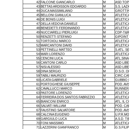
42
FALCONE GIANCARLO
M
ASD TOP
43
BETTAS ARDISSON EDOARDO
M
S.S. LA
44
DUCA MASSIMILIANO
M
GROTTIN
45
BELLONI GIANLUCA
M
ATLETIC
46
DE BONIS LUIGI
M
ATLETIC
47
DELLA VEDOVA DANIELE
M
ATLETIC
48
BENEDETTI FERDINANDO
M
ATLETIC
49
NUCCIARELLI PIERLUIGI
M
CDP-T&R
50
RENZETTI STEFANO
M
GIPOINT
51
TORTOIOLI MARCO
M
ATLETIC
52
MARCANTONI DAVID
M
ATLETIC
53
PETTINELLI MATTEO
M
S.ATL. S
54
MARI LORENZO
M
ATLETIC
55
CENCINI LUCA
M
ATL.SIN
56
CANTONI CARLO
M
ASD LIB
57
NISI ALESSIO
M
ASD LIB
58
DINA SERGIO
M
O.S.O. 
59
TABILI MAURIZIO
M
CIRC.CA
60
LICATA GABRIELE
M
GUBBIO
61
PORTOGHESE GIUSEPPE
M
POD. AV
62
CAVALLUCCI MARCO
M
RUNNERS
63
PASTORE LORENZO
M
ATLETIC
64
FERREIRA DOS SANTOS FABRIZZIO
M
ATLETIC
65
BIANCONI ENRICO
M
ATL. IL 
66
SALVATI WILLIAM
M
POD. CA
67
FAUSTINO SALVATORE
M
POD. AV
68
CALCINA EUGENIO
M
U.P.R.M
69
GARGIULO LUCA
M
A.S.D. 
70
FONI MASSIMO
M
ATLETIC
71
LAZZERINI GIANFRANCO
M
G.S.FILI