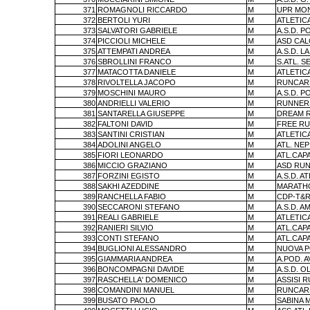
371
ROMAGNOLI RICCARDO
M
UPR MO
372
BERTOLI YURI
M
ATLETIC
373
SALVATORI GABRIELE
M
A.S.D. P
374
PICCIOLI MICHELE
M
ASD CAL
375
ATTEMPATI ANDREA
M
A.S.D. L
376
SBROLLINI FRANCO
M
S.ATL. S
377
MATACOTTA DANIELE
M
ATLETIC
378
RIVOLTELLA JACOPO
M
RUNCAR
379
MOSCHINI MAURO
M
A.S.D. P
380
ANDRIELLI VALERIO
M
RUNNERS
381
SANTARELLA GIUSEPPE
M
DREAM 
382
FALTONI DAVID
M
FREE R
383
SANTINI CRISTIAN
M
ATLETIC
384
ADOLINI ANGELO
M
ATL. NEP
385
FIORI LEONARDO
M
ATL.CAP
386
MICCIO GRAZIANO
M
ASD RUN
387
FORZINI EGISTO
M
A.S.D. A
388
SAKHI AZEDDINE
M
MARATHO
389
RANCHELLA FABIO
M
CDP-T&R
390
SECCARONI STEFANO
M
A.S.D. A
391
REALI GABRIELE
M
ATLETIC
392
RANIERI SILVIO
M
ATL.CAP
393
CONTI STEFANO
M
ATL.CAP
394
BUGLIONI ALESSANDRO
M
NUOVA P
395
GIAMMARIA ANDREA
M
A.POD. A
396
BONCOMPAGNI DAVIDE
M
A.S.D. 
397
RASCHELLA' DOMENICO
M
ASSISI 
398
COMANDINI MANUEL
M
RUNCAR
399
BUSATO PAOLO
M
SABINA 