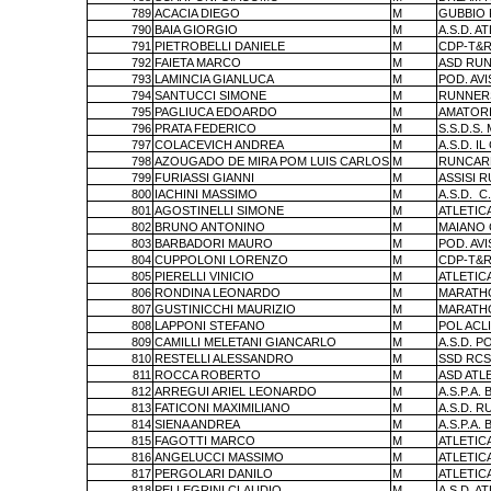
789
ACACIA DIEGO
M
GUBBIO
790
BAIA GIORGIO
M
A.S.D. A
791
PIETROBELLI DANIELE
M
CDP-T&R
792
FAIETA MARCO
M
ASD RUN
793
LAMINCIA GIANLUCA
M
POD. AV
794
SANTUCCI SIMONE
M
RUNNERS
795
PAGLIUCA EDOARDO
M
AMATORI
796
PRATA FEDERICO
M
S.S.D.S
797
COLACEVICH ANDREA
M
A.S.D. I
798
AZOUGADO DE MIRA POM LUIS CARLOS
M
RUNCAR
799
FURIASSI GIANNI
M
ASSISI 
800
IACHINI MASSIMO
M
A.S.D.
C
801
AGOSTINELLI SIMONE
M
ATLETIC
802
BRUNO ANTONINO
M
MAIANO 
803
BARBADORI MAURO
M
POD. AV
804
CUPPOLONI LORENZO
M
CDP-T&R
805
PIERELLI VINICIO
M
ATLETIC
806
RONDINA LEONARDO
M
MARATHO
807
GUSTINICCHI MAURIZIO
M
MARATHO
808
LAPPONI STEFANO
M
POL ACL
809
CAMILLI MELETANI GIANCARLO
M
A.S.D. P
810
RESTELLI ALESSANDRO
M
SSD RCS 
811
ROCCA ROBERTO
M
ASD ATL
812
ARREGUI ARIEL LEONARDO
M
A.S.P.A. 
813
FATICONI MAXIMILIANO
M
A.S.D. 
814
SIENA ANDREA
M
A.S.P.A. 
815
FAGOTTI MARCO
M
ATLETIC
816
ANGELUCCI MASSIMO
M
ATLETIC
817
PERGOLARI DANILO
M
ATLETIC
818
PELLEGRINI CLAUDIO
M
A.S.D. A