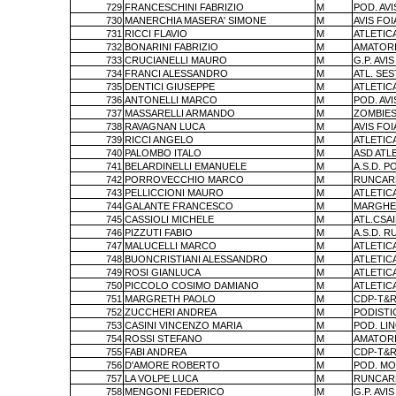
729
FRANCESCHINI FABRIZIO
M
POD. AV
730
MANERCHIA MASERA' SIMONE
M
AVIS FO
731
RICCI FLAVIO
M
ATLETIC
732
BONARINI FABRIZIO
M
AMATORI
733
CRUCIANELLI MAURO
M
G.P. AV
734
FRANCI ALESSANDRO
M
ATL. SES
735
DENTICI GIUSEPPE
M
ATLETIC
736
ANTONELLI MARCO
M
POD. AV
737
MASSARELLI ARMANDO
M
ZOMBIES
738
RAVAGNAN LUCA
M
AVIS FO
739
RICCI ANGELO
M
ATLETIC
740
PALOMBO ITALO
M
ASD ATLE
741
BELARDINELLI EMANUELE
M
A.S.D. P
742
PORROVECCHIO MARCO
M
RUNCAR
743
PELLICCIONI MAURO
M
ATLETIC
744
GALANTE FRANCESCO
M
MARGHER
745
CASSIOLI MICHELE
M
ATL.CSA
746
PIZZUTI FABIO
M
A.S.D. 
747
MALUCELLI MARCO
M
ATLETIC
748
BUONCRISTIANI ALESSANDRO
M
ATLETIC
749
ROSI GIANLUCA
M
ATLETIC
750
PICCOLO COSIMO DAMIANO
M
ATLETIC
751
MARGRETH PAOLO
M
CDP-T&R
752
ZUCCHERI ANDREA
M
PODISTI
753
CASINI VINCENZO MARIA
M
POD. LI
754
ROSSI STEFANO
M
AMATORI
755
FABI ANDREA
M
CDP-T&R
756
D'AMORE ROBERTO
M
POD. MO
757
LA VOLPE LUCA
M
RUNCAR
758
MENGONI FEDERICO
M
G.P. AV