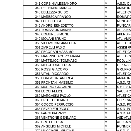
341
CORSINI ALESSANDRO
M
A.S.D. 
342
DEL BIMBO MARCO
M
AMATORI
343
BELLEZZA GUIDO
M
ATLETIC
344
MARESCA FRANCO
M
ROMA R
345
LUPIDI LUIGI
M
RUNCAR
346
ANDREI BENEDETTO
M
RUNCAR
347
TOMASZUN MAREK
M
ATL.SIN
348
COMUNE SIMONE
M
APERDIF
349
ISOLANI BRUNO
M
ATL. AM
350
VILLAMENA GIANLUCA
M
ATLETIC
351
ZIARELLI FABIO
M
ASSISI 
352
PECORARI MASSIMO
M
ATLETIC
353
MAGRINI JACOPO MARIA
M
ATLETIC
354
MATTEUCCI TOMMASO
M
POD. LI
355
MELCHIORRI LUCA
M
G.P. AV
356
ROSSI GIACOMO
M
GRUPPO 
357
VITALI RICCARDO
M
ATLETIC
358
BORGOGNI ANDREA
M
AMATORI
359
FRONTANI MASSIMO
M
A.S.D. A
360
MURINO GIOVANNI
M
S.E.F. S
361
LOCCI FELICE
M
SACEN 
362
MARGASINI PAOLO
M
ATLETIC
363
BRUTTI LUCIANO
M
CDP-T&R
364
COCCO FERRUCCIO
M
A.S.D. P
365
PEVERIERI PAOLO
M
A.S.D. P
366
PAGGI PATRIZIO
M
A.S.D. A
367
VENTRONE GENNARO
M
ASD ATLE
368
CROTTI LUCA
M
ATL.CAP
369
ANGELICI MICHELE
M
RUNNERS
370
MUCCIARINI SIMONE
M
A.S.D. G