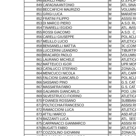
848
BERILLI FABIO
M
G.S.FILI
849
CAFAGNA ANTONIO
M
ATL.SIN
850
BECCAFICHI MAURIZIO
M
VOLUMNI
851
GRIGI LUCA
M
MARATHO
852
FRATINI FILIPPO
M
ASSISI 
853
DI MARCO PIERO
M
A.S.D. 
854
TINARELLI EGIDIO
M
ATL. AVI
855
ROSSI GIACOMO
M
A.S.D.
C
856
CARELLI GIUSEPPE
M
POL ACL
857
MELILLO LUCIO
M
ATLETIC
858
BENSANELLI MATTIA
M
3C (COM
859
LUCCERINI LEANDRO
M
TIBURTI
860
BRACARDI PAOLO
M
VOLUMNI
861
LAURANO MICHELE
M
ATLETICA
862
MATTEUCCI IGOR
M
UPR MO
863
CATALUCCI STEFANO
M
ZONA OL
864
MENICUCCI NICOLA
M
ATL.CAP
865
FALCIONI GIANCARLO
M
POL ACL
866
SASSANO PINO
M
G.S. CA
867
MASSAFRA FABIO
M
G.S. CA
868
GALVANIN GIANCARLO
M
POD. LI
869
SILVESTRUCCI FIORINO
M
ATLETIC
870
FOIANESI ROSSANO
M
SUBBIA
871
POLTICCHIA FRANCESCO
M
ASSISI 
872
RAMACCIONI LUCA
M
ATLETIC
873
ATTILI MARCO
M
ASD ATLE
874
BAZZANTI LUCA
M
ATL. SES
875
CARPANACCI GIANMARCO
M
ASSISI 
876
BUGATTI FABIO
M
ATLETIC
877
COZZOLINO GIOVANNI
M
ZONA OL