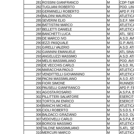
281
ROSSINI GIANFRANCO
M
CDP-T&R
282
TUGLIANI ROBERTO
M
POD. LI
283
GERMINELLI ROBERTO
M
APD P. 
284
BALDINI MAURIZIO
M
ATLETICA
285
SEVERINI ELIO
M
S.E.F. M
286
BATTISTINI MARCO
M
ATLETIC
287
BELLETTI DANIELE
M
ATLETIC
288
BANCHETTI LUCA
M
ATL. SES
289
DE MARCO IVO
M
A.S.D. A
290
IEZZI PASQUALE
M
G.P. AVI
291
GIRELLI VALERIO
M
A.S.D. A
292
GIANNINI EMANUELE
M
ATL.SIN
293
ANGELUZZI MASSIMO
M
A.S.D. A
294
MELIS MASSIMILIANO
M
POD. AV
295
DE VECCHIS CARLO
M
A.S.D. 
296
MARACCHIA PAOLO
M
ATLETIC
297
VENDITTELLI GIOVANNINO
M
ATLETIC
298
PACINI MASSIMILIANO
M
A.S.D. A
299
FIORI SIMONE
M
RUNNERS
300
PAUSELLI GIANFRANCO
M
APD P. 
301
AGOSTA ROSARIO
M
A.S.P.A. 
302
PILLITTERI SALVATORE
M
ESERCIT
303
TORTOLINI ENRICO
M
ESERCIT
304
BIANCHI MICHELE
M
ATLETIC
305
CIOLI ROBERTO
M
S.S.D.S
306
BALDACCI GRAZIANO
M
A.S.D. 
307
VEDOVELLI CARLO
M
A.S.P.A. 
308
BORIOSI MASSIMO
M
ATLETIC
309
TALONE MASSIMILIANO
M
S.ATL. S
310
MERCURI MARCO
M
ATLETIC