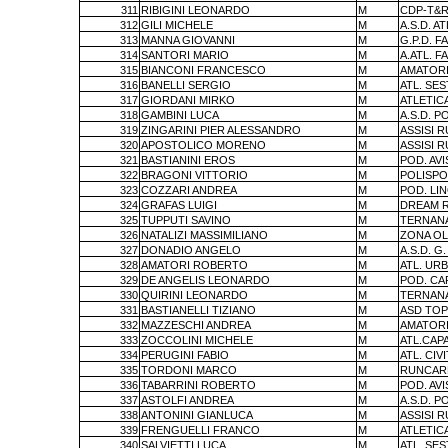
311
RIBIGINI LEONARDO
M
CDP-T&R
312
GILI MICHELE
M
A.S.D. A
313
MANNA GIOVANNI
M
G.P.D. 
314
SANTORI MARIO
M
A.ATL. F
315
BIANCONI FRANCESCO
M
AMATORI
316
BANELLI SERGIO
M
ATL. SES
317
GIORDANI MIRKO
M
ATLETIC
318
GAMBINI LUCA
M
A.S.D. P
319
ZINGARINI PIER ALESSANDRO
M
ASSISI 
320
APOSTOLICO MORENO
M
ASSISI 
321
BASTIANINI EROS
M
POD. AV
322
BRAGONI VITTORIO
M
POLISPO
323
COZZARI ANDREA
M
POD. LI
324
GRAFAS LUIGI
M
DREAM 
325
TUPPUTI SAVINO
M
TERNAN
326
NATALIZI MASSIMILIANO
M
ZONA OL
327
DONADIO ANGELO
M
A.S.D. G
328
AMATORI ROBERTO
M
ATL. UR
329
DE ANGELIS LEONARDO
M
POD. CA
330
QUIRINI LEONARDO
M
TERNAN
331
BASTIANELLI TIZIANO
M
ASD TOP
332
MAZZESCHI ANDREA
M
AMATORI
333
ZOCCOLINI MICHELE
M
ATL.CAP
334
PERUGINI FABIO
M
ATL. CIV
335
TORDONI MARCO
M
RUNCAR
336
TABARRINI ROBERTO
M
POD. AV
337
ASTOLFI ANDREA
M
A.S.D. P
338
ANTONINI GIANLUCA
M
ASSISI 
339
FRENGUELLI FRANCO
M
ATLETIC
340
SALVIETTI LUCA
M
ATL. SES