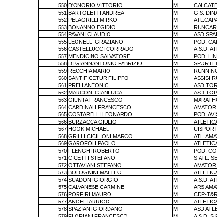
550
D'ONORIO VITTORIO
M
CALCATE
551
BARTOLETTI ANDREA
M
G.S. DIN
552
PELAGRILLI MIRKO
M
ATL.CAP
553
BONANNO EGIDIO
M
RUNCAR
554
PAVANI CLAUDIO
M
ASD SPA
555
LEONELLI GRAZIANO
M
POD. CA
556
CASTELLUCCI CORRADO
M
A.S.D. A
557
MENDICINO SALVATORE
M
POD. LI
558
DI GIANNANTONIO FABRIZIO
M
SPORTEM
559
RECCHIA MARIO
M
RUNNING
560
SANTIFICETUR FILIPPO
M
ASSISI 
561
PRELI ANTONIO
M
ASD TO
562
MARCONI GIANLUCA
M
ASD TOP
563
GIUNTA FRANCESCO
M
MARATH
564
CARDINALI FRANCESCO
M
AMATORI
565
COSTARELLI LEONARDO
M
POD. AV
566
BURZACCA GIULIO
M
ATLETIC
567
HOOK MICHAEL
M
UISPORT
568
GRILLI CICILIONI MARCO
M
ATL. AM
569
GAROFOLI PAOLO
M
ATLETIC
570
FLENGHI ROBERTO
M
POD. C
571
CICETTI STEFANO
M
S.ATL. S
572
OTTAVIANI STEFANO
M
AMATORI
573
BOLOGNINI MATTEO
M
ATLETIC
574
SUADONI GIORGIO
M
A.S.D. A
575
CALVANESE CARMINE
M
ARS AMA
576
PORFIRI MAURO
M
CDP-T&R
577
ANGELI ARRIGO
M
ATLETIC
578
SPAZIANI GIORDANO
M
ASD ATLE
579
FLORIANI FRANCESCO
M
A.S.D. S