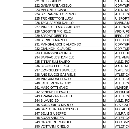
221
GUIDI GIULIO
M
S.E.F. S
222
GABARRINI ANGELO
M
CDP-T&R
223
MELONI LUCIANO
M
A.S.D. 
224
SPERANZINI LORENZO
M
ATLETIC
225
TROMBETTONI LUCA
M
UISPORT
226
TAGLIAFERRI DANILO
M
SABINA 
227
MINCIOTTI MASSIMILIANO
M
ATL.CAP
228
AGOSTINI MICHELE
M
APD P. 
229
SPADA ROBERTO
M
IPPOLIFE 
230
SERBOLI MARCO
M
POL. PO
231
MANGIALASCHE ALFONSO
M
CDP-T&R
232
GIANNONI CLAUDIO
M
CDP-T&R
233
TOMASSINI ANDREA
M
ATHLETI
234
SAMPAOLESI DANIELE
M
ATL. AM
235
TITTARELLI SAURO
M
A.S.D. P
236
IACONO FEDERICO
M
A.S.D. 
237
EVANGELISTI SAMUELE
M
S.ATL. S
238
ANGELUCCI GABRIELE
M
ATLETIC
239
MINGARONI FLAVIO
M
ATLETIC
240
LAUTERI GRAZIANO
M
ATLETIC
241
MASCIOTTI VANIO
M
AMATORI
242
BENEDETTI PAOLO
M
ASSISI 
243
TRABALZA RAFFAELE
M
ATLETIC
244
SILVANO EDI
M
A.S.D. P
245
BONARRIGO MARCO
M
G.S. CA
246
BARTOLINI FRANCESCO
M
POL ACL
247
BELLI GIUSEPPE
M
A.S.P.A. 
248
BOZZI ANDREA
M
ATLETIC
249
GRANIERI EMANUELE
M
POD. AV
250
VENTANNI ONELIO
M
ATLETIC