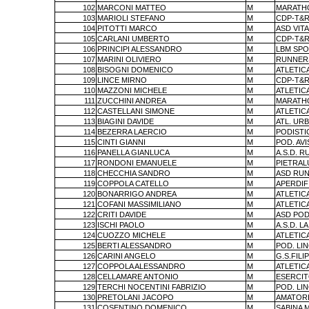
102
MARCONI MATTEO
M
MARATHO
103
MARIOLI STEFANO
M
CDP-T&R
104
PITOTTI MARCO
M
ASD VIT
105
CARLANI UMBERTO
M
CDP-T&R
106
PRINCIPI ALESSANDRO
M
LBM SPO
107
MARINI OLIVIERO
M
RUNNERS
108
BISOGNI DOMENICO
M
ATLETIC
109
LINCE MIRNO
M
CDP-T&R
110
MAZZONI MICHELE
M
ATLETIC
111
ZUCCHINI ANDREA
M
MARATHO
112
CASTELLANI SIMONE
M
ATLETIC
113
BIAGINI DAVIDE
M
ATL. UR
114
BEZERRA LAERCIO
M
PODISTI
115
CINTI GIANNI
M
POD. AV
116
PANELLA GIANLUCA
M
A.S.D. 
117
RONDONI EMANUELE
M
PIETRA
118
CHECCHIA SANDRO
M
ASD RUN
119
COPPOLA CATELLO
M
APERDIF
120
BONARRIGO ANDREA
M
ATLETIC
121
COFANI MASSIMILIANO
M
ATLETIC
122
CRITI DAVIDE
M
ASD POD
123
ISCHI PAOLO
M
A.S.D. L
124
CUOZZO MICHELE
M
ATLETIC
125
BERTI ALESSANDRO
M
POD. LI
126
CARINI ANGELO
M
G.S.FILI
127
COPPOLA ALESSANDRO
M
ATLETIC
128
CELLAMARE ANTONIO
M
ESERCIT
129
TERCHI NOCENTINI FABRIZIO
M
POD. LI
130
PRETOLANI JACOPO
M
AMATORI 
131
COSENTINO DOMENICO
M
SABINA 