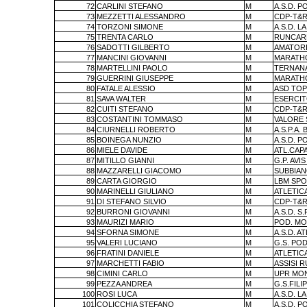
72
CARLINI STEFANO
M
A.S.D. P
73
MEZZETTI ALESSANDRO
M
CDP-T&R
74
TORZONI SIMONE
M
A.S.D. L
75
TRENTA CARLO
M
RUNCAR
76
SADOTTI GILBERTO
M
AMATORI
77
MANCINI GIOVANNI
M
MARATHO
78
MARTELLINI PAOLO
M
TERNAN
79
GUERRINI GIUSEPPE
M
MARATHO
80
FATALE ALESSIO
M
ASD TOP
81
SAVA WALTER
M
ESERCIT
82
CUITI STEFANO
M
CDP-T&R
83
COSTANTINI TOMMASO
M
VALORE 
84
CIURNELLI ROBERTO
M
A.S.P.A. 
85
BOINEGA NUNZIO
M
A.S.D. P
86
MIELE DAVIDE
M
ATL.CAP
87
MITILLO GIANNI
M
G.P. AV
88
MAZZARELLI GIACOMO
M
SUBBIA
89
CARTA GIORGIO
M
LBM SPO
90
MARINELLI GIULIANO
M
ATLETIC
91
DI STEFANO SILVIO
M
CDP-T&R
92
BURRONI GIOVANNI
M
A.S.D. S
93
MAURIZI MARIO
M
POD. MO
94
SFORNA SIMONE
M
A.S.D. A
95
VALERI LUCIANO
M
G.S. PO
96
FRATINI DANIELE
M
ATLETIC
97
MARCHETTI FABIO
M
ASSISI 
98
CIMINI CARLO
M
UPR MO
99
PEZZA ANDREA
M
G.S.FILI
100
ROSI LUCA
M
A.S.D. L
101
COLICCHIA STEFANO
M
A.S.D. P