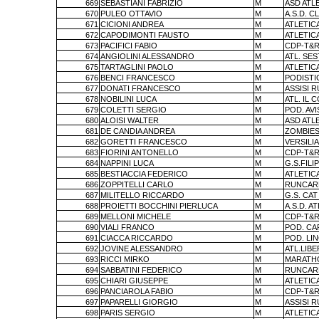
669
SEBASTIANI FABRIZIO
M
ASD ATL
670
PULEO OTTAVIO
M
A.S.D. C
671
CICIONI ANDREA
M
ATLETIC
672
CAPODIMONTI FAUSTO
M
ATLETIC
673
PACIFICI FABIO
M
CDP-T&R
674
ANGIOLINI ALESSANDRO
M
ATL. SES
675
TARTAGLINI PAOLO
M
ATLETIC
676
BENCI FRANCESCO
M
PODISTI
677
DONATI FRANCESCO
M
ASSISI 
678
NOBILINI LUCA
M
ATL. IL 
679
COLETTI SERGIO
M
POD. AV
680
ALOISI WALTER
M
ASD ATL
681
DE CANDIA ANDREA
M
ZOMBIES
682
GORETTI FRANCESCO
M
VERSILIA
683
FIORINI ANTONELLO
M
CDP-T&R
684
NAPPINI LUCA
M
G.S.FILI
685
BESTIACCIA FEDERICO
M
ATLETIC
686
ZOPPITELLI CARLO
M
RUNCAR
687
MILITELLO RICCARDO
M
G.S. CA
688
PROIETTI BOCCHINI PIERLUCA
M
A.S.D. A
689
MELLONI MICHELE
M
CDP-T&R
690
VIALI FRANCO
M
POD. CA
691
CIACCA RICCARDO
M
POD. LI
692
JOVINE ALESSANDRO
M
ATL.LIBE
693
RICCI MIRKO
M
MARATHO
694
SABBATINI FEDERICO
M
RUNCAR
695
CHIARI GIUSEPPE
M
ATLETIC
696
PANCIAROLA FABIO
M
CDP-T&R
697
PAPARELLI GIORGIO
M
ASSISI 
698
PARIS SERGIO
M
ATLETIC