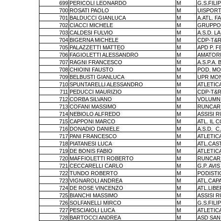
699
PERICOLI LEONARDO
M
G.S.FILI
700
ROSATI PAOLO
M
UISPORT
701
BALDUCCI GIANLUCA
M
A.ATL. F
702
CIACCI MICHELE
M
GRUPPO 
703
CALDESI FULVIO
M
A.S.D. L
704
BIGERNA MICHELE
M
CDP-T&R
705
PALAZZETTI MATTEO
M
APD P. 
706
FAGIOLETTI ALESSANDRO
M
AMATORI
707
RAGNI FRANCESCO
M
A.S.P.A. 
708
CHIOINI FAUSTO
M
POD. MO
709
BELBUSTI GIANLUCA
M
UPR MO
710
SPUNTARELLI ALESSANDRO
M
ATLETIC
711
PEDUCCI MAURIZIO
M
CDP-T&R
712
CORBA SILVANO
M
VOLUMNI
713
COFANI MASSIMO
M
RUNCAR
714
NEBIOLO ALFREDO
M
ASSISI 
715
CAPPONI MARCO
M
ATL. IL 
716
DONADIO DANIELE
M
A.S.D.
C
717
PANI FRANCESCO
M
ATLETIC
718
PIATANESI LUCA
M
ATL.CAS
719
DE BONIS FABIO
M
ATLETIC
720
MAFFIOLETTI ROBERTO
M
RUNCAR
721
CECCARELLI CARLO
M
G.P. AV
722
TUNDO ROBERTO
M
PODISTI
723
VIGNAROLI ANDREA
M
ATL.CAP
724
DE ROSE VINCENZO
M
ATL.LIBE
725
BIANCHI MASSIMO
M
ASSISI 
726
SOLFANELLI MIRCO
M
G.S.FILI
727
PESCIAIOLI LUCA
M
ATLETIC
728
BARTOCCI ANDREA
M
ASD SAN