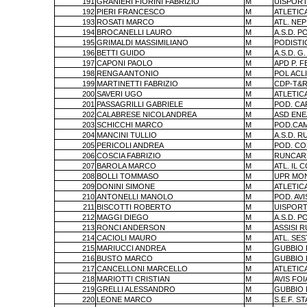
191
GRANIERI FIORINI FABRIZIO
M
UISPORT
192
PIERI FRANCESCO
M
ATLETIC
193
ROSATI MARCO
M
ATL. NEP
194
BROCANELLI LAURO
M
A.S.D. P
195
GRIMALDI MASSIMILIANO
M
PODISTI
196
BETTI GUIDO
M
A.S.D. G
197
CAPONI PAOLO
M
APD P. 
198
RENGA ANTONIO
M
POL ACL
199
MARTINETTI FABRIZIO
M
CDP-T&R
200
SAVERI UGO
M
ATLETIC
201
PASSAGRILLI GABRIELE
M
POD. CA
202
CALABRESE NICOLANDREA
M
ASD ENE
203
SCHICCHI MARCO
M
POD.CA
204
MANCINI TULLIO
M
A.S.D. 
205
PERICOLI ANDREA
M
POD. C
206
COSCIA FABRIZIO
M
RUNCAR
207
BAROLA MARCO
M
ATL. IL 
208
BOLLI TOMMASO
M
UPR MO
209
DONINI SIMONE
M
ATLETIC
210
ANTONELLI MANOLO
M
POD. AV
211
BISCOTTI ROBERTO
M
UISPORT
212
MAGGI DIEGO
M
A.S.D. P
213
RONCI ANDERSON
M
ASSISI 
214
CACIOLI MAURO
M
ATL. SES
215
MARIUCCI ANDREA
M
GUBBIO
216
BUSTO MARCO
M
GUBBIO
217
CANCELLONI MARCELLO
M
ATLETIC
218
MARIOTTI CRISTIAN
M
AVIS FO
219
GRELLI ALESSANDRO
M
GUBBIO
220
LEONE MARCO
M
S.E.F. S