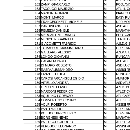
161
GABRIONI LUIGI
M
ATL. IL 
162
ZAMPI GIANCARLO
M
POD. AV
163
TACCUCCI MAURIZIO
M
ATL. IL 
164
MANCINI ROMANO
M
BIANCO 
165
MONTI MARCO
M
EASY RU
166
FRANCESCHETTI MICHELE
M
UPR MO
167
DANDINI ANGELO
M
ASD ATLE
168
REMEDIA DANIELE
M
MARATHO
169
MERCANTINI FRANCO
M
POD. CA
170
MENICHINI GABRIELE
M
TERNI T
171
GIACOMETTI FABRIZIO
M
A.S.D.G
172
TOMASSOLI MASSIMILIANO
M
CDP-T&R
173
GAILLARDI ALESSIO
M
A.S.P.A. 
174
LONGO GIOVANNI
M
RUNCAR
175
CALAMITA PAOLO
M
ASD ATLE
176
DI MURO ROBERTO
M
ASD LU
177
RASPA ALESSANDRO
M
ASSISI 
178
LANZETTI LUCA
M
RUNCAR
179
CAROSI ARCANGELI EGIDIO
M
AMATORI
180
VITIELLO ANDREA
M
ASD ATL
181
GRECI STEFANO
M
A.S.D. P
182
MARCONI FEDERICO
M
ATLETIC
183
AQUILINO LORENZO
M
ATL.CAP
184
CONVERTINO COSIMO
M
ATL. SES
185
VOLPI ROBERTO
M
ASSISI 
186
PANTI MAURO
M
CDP-T&R
187
POLTICCHIA ROBERTO
M
CDP-T&R
188
BORGHESI NEVIO
M
MARATHO
189
PALLUCCO GIORGIO
M
ATLETIC
190
VERDUCCI LEONARDO
M
ASSISI 