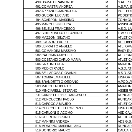
490
D'AMATO RAIMONDO
M
S.ATL. S
491
COMASTRI ANDREA
M
A.S.P.A. 
492
APPIANO GIANNICOLA
M
POL. PO
493
GUERRI LUCIANO
M
PODISTI
494
SCARPONI MASSIMO
M
ZONA OL
495
MARCHESINI LUCA
M
ASSISI 
496
BELELLI FRANCESCO
M
A.S.D. L
497
SCIORTINO ALESSANDRO
M
LBM SPO
498
MAZZONI SILVANO
M
ATLETIC
499
FOCARDI PAOLO
M
ATL.LIBE
500
LEPRATTO ANGELO
M
ATL. OV
501
COMANDINI MASSIMO
M
EASY RU
502
CALIGIANA MICHELE
M
ATL.CSA
503
COSTANZI CARLO MARIA
M
ATLETIC
504
SARTINI LUCA
M
AMATORI
505
MEDICI PAOLO
M
A.S.D. A
506
BELLAROSA GIOVANNI
M
A.S.D. A
507
TOMBA EMANUELE
M
UISPORT
508
BRANDETTI GIORDANO
M
A.POD. A
509
MACCHI ROBERTO
M
AMATORI
510
MINCIARELLI STEFANO
M
ASSISI 
511
CARSETTI PIERFRANCESCO
M
RUNCAR
512
MENCUCCINI PAOLO
M
RUNCAR
513
CAPOCCIA MAURO
M
ATLETIC
514
CHECCHETELLI LORENZO
M
UISP CO
515
CARLONI GIACOMO
M
ASD CAL
516
GUERCINI BRUNO
M
ATL. IL 
517
MANNINI ANDREA
M
ADS G.S
518
MONDINO MASSIMILIANO
M
RUNCAR
519
DONORIO MAURO
M
CALCATE