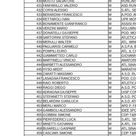
430
MUSTO SALVATORE
M
RUNCAR
431
FANFARILLO VALERIO
M
ASD RUN
432
CORSI ALESSIO
M
S.ATL. S
433
BERARDINI FRANCESCO
M
A.POD. A
434
RETTAROLI IVAN
M
UPR MO
435
BONAMENTE GIANFRANCO
M
ASSISI 
436
VERZINI MARIO
M
VOLUMNI
437
DONATELLI GIUSEPPE
M
POD. MO
438
SARTORINI STEFANO
M
ATLETIC
439
MERULLI WALTER
M
ATL. WI
440
PAGLIARISI CARMELO
M
A.S.P.A. 
441
POMPILI EURO
M
ATL. IL 
442
GIAMMATTEO CARLO
M
GIOVANN
443
MARTINELLI VINICIO
M
AMATORI
444
BARBETTI ALESSANDRO
M
ATL.SIN
445
HYSO ARDIT
M
MARATHO
446
ZARATTI MASSIMO
M
A.S.D. 
447
LASAGNA FRANCESCO
M
POD. C
448
RAIO ROBERTO
M
ATLETIC
449
RAGGI DIEGO
M
A.S.D. P
450
ADRAGNA GIUSEPPE
M
UISP CO
451
STEFANETTI STEFANO
M
A.S.D. P
452
BELARDINI GIANLUCA
M
A.S.D. A
453
MERLI MARCO
M
APD P. 
454
GAMBIOLI ALESSANDRO
M
IDEE SPO
455
GOBBINI SIMONE
M
CDP-T&R
456
PIERFEDERICI LUCA
M
S.ATL. S
457
MINETTI GIOVANNI
M
A.ATL. F
458
BUIARELLI GASPARE
M
ATL.SIN
459
CASCIARI SIMONE
M
CDP-T&R