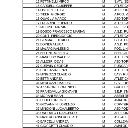
12
PETTINELLI MIRCO
M
S.ATL. S
13
CARDELLI GIUSEPPE
M
ATLETIC
14
LISTORTI LUIGI
M
ASD POD
15
TIBERI GIORGIO
M
A.POD. 
16
QUAGLIA MARCO
M
ASD TOP
17
LUCARINI FEDERICO
M
ATLETIC
18
METUSHI MALVIN
M
FREE R
19
BOSCO FRANCESCO MARIAN
M
A.S.D. 
20
CONTI PIERGIORGIO
M
ATLETIC
21
GEMMA FEDERICO
M
G.T.A. 
22
BOINEGA LUCA
M
A.S.D. P
23
MALFAGIA ALESSIO
M
POD. LI
24
BELLINI ROBERTO
M
ESERCIT
25
MANCUSO WALTER
M
ATLETIC
26
ALLEGRI DEVIS
M
ASD TOP
27
CURWIN GEORGE
M
RUNCAR
28
COCCA VINCENZO
M
ATLETIC
29
MINGOZZI CLAUDIO
M
EASY RU
30
BETTI ANDREA
M
ATLETIC
31
MERLUZZO MATTEO
M
G.S.FILI
32
AZZARONE DOMENICO
M
GROTTIN
33
FRANCAVILLA GIOVANNI
M
S.E.F. S
34
MORANI EVIAN
M
ASSISI 
35
FELICI LORENZO
M
AMATORI
36
GIOVANNINI LORENZO
M
CDP-T&R
37
MINCIONI LUCA ALBERTO
M
ASD PODI
38
ONORATO FRANCESCO
M
ASD RUN
39
MASTROIANNI ROBERTO
M
ASD ATLE
40
BARCELLI ANDREA
M
COLLEM
41
GIORGETTI CLAUDIO
M
AMATORI