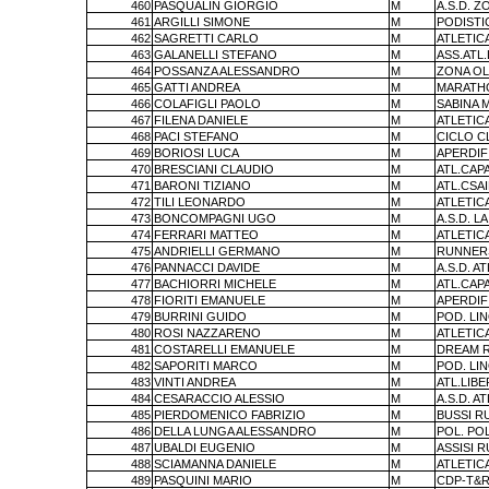
460
PASQUALIN GIORGIO
M
A.S.D. 
461
ARGILLI SIMONE
M
PODISTI
462
SAGRETTI CARLO
M
ATLETIC
463
GALANELLI STEFANO
M
ASS.ATL
464
POSSANZA ALESSANDRO
M
ZONA OL
465
GATTI ANDREA
M
MARATH
466
COLAFIGLI PAOLO
M
SABINA 
467
FILENA DANIELE
M
ATLETIC
468
PACI STEFANO
M
CICLO C
469
BORIOSI LUCA
M
APERDIF
470
BRESCIANI CLAUDIO
M
ATL.CAP
471
BARONI TIZIANO
M
ATL.CSA
472
TILI LEONARDO
M
ATLETIC
473
BONCOMPAGNI UGO
M
A.S.D. L
474
FERRARI MATTEO
M
ATLETIC
475
ANDRIELLI GERMANO
M
RUNNERS
476
PANNACCI DAVIDE
M
A.S.D. A
477
BACHIORRI MICHELE
M
ATL.CAP
478
FIORITI EMANUELE
M
APERDIF
479
BURRINI GUIDO
M
POD. LI
480
ROSI NAZZARENO
M
ATLETIC
481
COSTARELLI EMANUELE
M
DREAM 
482
SAPORITI MARCO
M
POD. LI
483
VINTI ANDREA
M
ATL.LIBE
484
CESARACCIO ALESSIO
M
A.S.D. A
485
PIERDOMENICO FABRIZIO
M
BUSSI R
486
DELLA LUNGA ALESSANDRO
M
POL. PO
487
UBALDI EUGENIO
M
ASSISI 
488
SCIAMANNA DANIELE
M
ATLETIC
489
PASQUINI MARIO
M
CDP-T&R