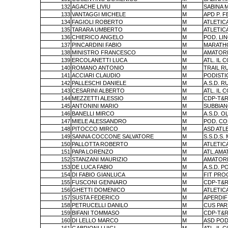
132
AGACHE LIVIU
M
SABINA 
133
VANTAGGI MICHELE
M
APD P. 
134
FAGIOLI ROBERTO
M
ATLETIC
135
TARARA UMBERTO
M
ATLETIC
136
CHIERICO ANGELO
M
POD. LI
137
PINCARDINI FABIO
M
MARATHO
138
MINISTRO FRANCESCO
M
AMATORI
139
ERCOLANETTI LUCA
M
ATL. IL 
140
ROMANO ANTONIO
M
TRAIL R
141
ACCIARI CLAUDIO
M
PODISTI
142
PALLESCHI DANIELE
M
A.S.D. 
143
CESARINI ALBERTO
M
ATL. IL 
144
MEZZETTI ALESSIO
M
CDP-T&R
145
ANTONINI MARIO
M
SUBBIA
146
BANELLI MIRCO
M
A.S.D. 
147
MIELE ALESSANDRO
M
POD. C
148
PITOCCO MIRCO
M
ASD ATLE
149
SANNA COCCONE SALVATORE
M
S.S.D.S
150
PALLOTTA ROBERTO
M
ATLETIC
151
PAPA LORENZO
M
ATL.AMA
152
STANZANI MAURIZIO
M
AMATORI
153
DE LUCA FABIO
M
A.S.D. P
154
DI FABIO GIANLUCA
M
FIT PRO
155
FUSCONI GENNARO
M
CDP-T&R
156
GHETTI DOMENICO
M
ATLETIC
157
SUSTA FEDERICO
M
APERDIF
158
PETRUCELLI DANILO
M
CUS PAR
159
BIFANI TOMMASO
M
CDP-T&R
160
DI LELLO MARCO
M
ASD POD