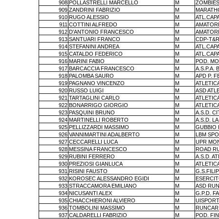
908
POLLASTRELLI MARCELLO
M
ZOMBIES
909
ZANDRINI FABRIZIO
M
MARATHO
910
RUGO ALESSIO
M
ATL.CAP
911
COTTINI ALFREDO
M
AMATORI
912
D'ANTONIO FRANCESCO
M
AMATORI
913
SANTUARI FRANCO
M
CDP-T&R
914
STEFANINI ANDREA
M
ATL.CAP
915
CATALDO FEDERICO
M
ATL.CAP
916
MARINI FABIO
M
POD. MO
917
BARCACCIA FRANCESCO
M
A.S.P.A. 
918
PALOMBA SAURO
M
APD P. 
919
PAGNANO VINCENZO
M
ATLETICA
920
RUSSO LUIGI
M
ASD ATL
921
TARTAGLINI CARLO
M
ATLETIC
922
BONARRIGO GIORGIO
M
ATLETIC
923
PASQUINI BRUNO
M
A.S.D. 
924
MARTINELLI ROBERTO
M
A.S.D. L
925
PELLIZZARDI MASSIMO
M
GUBBIO
926
VANNIMARTINI ADALBERTO
M
LBM SPO
927
CECCARELLI LUCA
M
UPR MO
928
MESSINA FRANCESCO
M
ROAD R
929
RUBINI FERRERO
M
A.S.D. A
930
PREZIOSI GIANLUCA
M
ATLETIC
931
RISINI FAUSTO
M
G.S.FILI
932
KOROSEC ALESSANDRO EGIDI
M
ESERCIT
933
STRACCAMORA EMILIANO
M
ASD RUN
934
NICUSANTI ALEX
M
G.P.D. 
935
CHIACCHIERONI ALVIERO
M
UISPORT
936
TOMBOLINI MASSIMO
M
RUNCAR
937
CALDARELLI FABRIZIO
M
POD. FIN