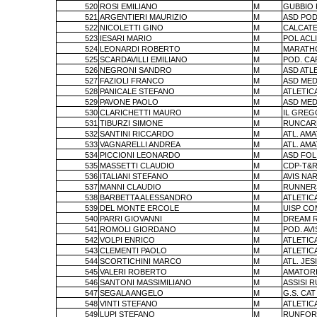
520
ROSI EMILIANO
M
GUBBIO
521
ARGENTIERI MAURIZIO
M
ASD POD
522
NICOLETTI GINO
M
CALCATE
523
IESARI MARIO
M
POL ACL
524
LEONARDI ROBERTO
M
MARATHO
525
SCARDAVILLI EMILIANO
M
POD. CA
526
NEGRONI SANDRO
M
ASD ATLE
527
FAZIOLI FRANCO
M
ASD MED
528
PANICALE STEFANO
M
ATLETIC
529
PAVONE PAOLO
M
ASD MED
530
CLARICHETTI MAURO
M
IL GREG
531
TIBURZI SIMONE
M
RUNCAR
532
SANTINI RICCARDO
M
ATL. AM
533
VAGNARELLI ANDREA
M
ATL. AM
534
PICCIONI LEONARDO
M
ASD FOL
535
MASSETTI CLAUDIO
M
CDP-T&R
536
ITALIANI STEFANO
M
AVIS NAR
537
MANNI CLAUDIO
M
RUNNERS
538
BARBETTA ALESSANDRO
M
ATLETIC
539
DEL MONTE ERCOLE
M
UISP CO
540
PARRI GIOVANNI
M
DREAM 
541
ROMOLI GIORDANO
M
POD. AV
542
VOLPI ENRICO
M
ATLETIC
543
CLEMENTI PAOLO
M
ATLETIC
544
SCORTICHINI MARCO
M
ATL. JESI
545
VALERI ROBERTO
M
AMATORI
546
SANTONI MASSIMILIANO
M
ASSISI 
547
SEGALA ANGELO
M
G.S. CA
548
VINTI STEFANO
M
ATLETIC
549
LUPI STEFANO
M
RUNFORE