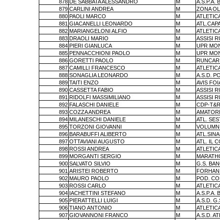
878
DE SABBATA ALESSANDRO
M
A.S.P.A. 
879
CARLINI ANDREA
M
ZONA OL
880
PAOLI MARCO
M
ATLETIC
881
GIACANELLI LEONARDO
M
ATL.CAP
882
MARIANGELONI ALFIO
M
ATLETIC
883
DRAOLI MARIO
M
ASSISI 
884
PIERI GIANLUCA
M
UPR MO
885
PENNACCHIONI PAOLO
M
UPR MO
886
GORETTI PAOLO
M
RUNCAR
887
CAMILLI FRANCESCO
M
ATLETIC
888
SONAGLIA LEONARDO
M
A.S.D. P
889
TAITI ENZO
M
AVIS FO
890
CASSETTA FABIO
M
ASSISI 
891
RIDOLFI MASSIMILIANO
M
ASSISI 
892
FALASCHI DANIELE
M
CDP-T&R
893
COZZA ANDREA
M
AMATORI
894
MILANESCHI DANIELE
M
ATL. SES
895
TORZONI GIOVANNI
M
VOLUMNI
896
BARABUFFI ALIBERTO
M
ATL.SIN
897
OTTAVIANI AUGUSTO
M
ATL. IL 
898
ROSSI ANDREA
M
ATLETIC
899
MORGANTI SERGIO
M
MARATHO
900
SALVATO SILVIO
M
G.S. BA
901
ARISTEI ROBERTO
M
FORHAN
902
MAURO PAOLO
M
POD. C
903
ROSSI CARLO
M
ATLETIC
904
IACHETTINI STEFANO
M
A.S.P.A. 
905
PIERATTELLI LUIGI
M
A.S.D. G
906
TIANO ANTONIO
M
ATLETIC
907
GIOVANNONI FRANCO
M
A.S.D. A