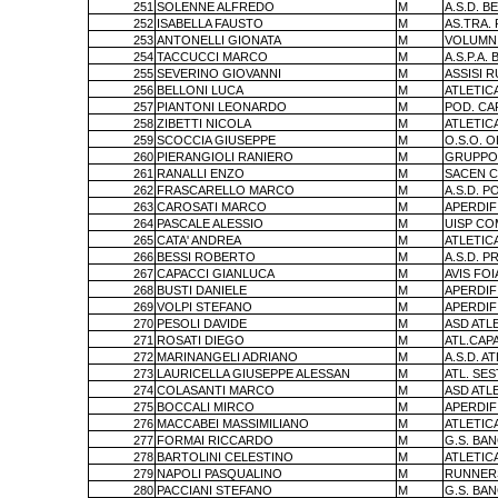
251
SOLENNE ALFREDO
M
A.S.D. B
252
ISABELLA FAUSTO
M
AS.TRA.
253
ANTONELLI GIONATA
M
VOLUMNI
254
TACCUCCI MARCO
M
A.S.P.A. 
255
SEVERINO GIOVANNI
M
ASSISI 
256
BELLONI LUCA
M
ATLETIC
257
PIANTONI LEONARDO
M
POD. CA
258
ZIBETTI NICOLA
M
ATLETIC
259
SCOCCIA GIUSEPPE
M
O.S.O. 
260
PIERANGIOLI RANIERO
M
GRUPPO 
261
RANALLI ENZO
M
SACEN 
262
FRASCARELLO MARCO
M
A.S.D. P
263
CAROSATI MARCO
M
APERDIF
264
PASCALE ALESSIO
M
UISP CO
265
CATA' ANDREA
M
ATLETIC
266
BESSI ROBERTO
M
A.S.D. 
267
CAPACCI GIANLUCA
M
AVIS FO
268
BUSTI DANIELE
M
APERDIF
269
VOLPI STEFANO
M
APERDIF
270
PESOLI DAVIDE
M
ASD ATLE
271
ROSATI DIEGO
M
ATL.CAP
272
MARINANGELI ADRIANO
M
A.S.D. A
273
LAURICELLA GIUSEPPE ALESSAN
M
ATL. SES
274
COLASANTI MARCO
M
ASD ATLE
275
BOCCALI MIRCO
M
APERDIF
276
MACCABEI MASSIMILIANO
M
ATLETIC
277
FORMAI RICCARDO
M
G.S. BA
278
BARTOLINI CELESTINO
M
ATLETIC
279
NAPOLI PASQUALINO
M
RUNNERS
280
PACCIANI STEFANO
M
G.S. BA