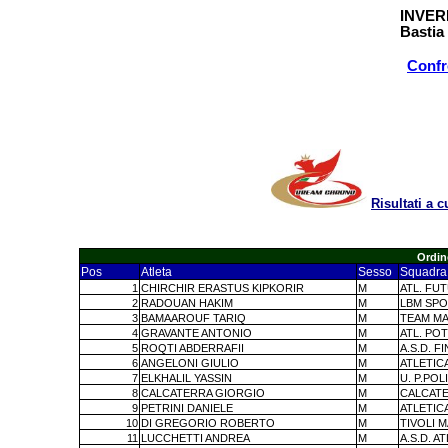
INVER
Bastia
Confr
Risultati a
Ordin
Pos
Atleta
Sesso
Squadra
1
CHIRCHIR ERASTUS KIPKORIR
M
ATL. FU
2
RADOUAN HAKIM
M
LBM SPO
3
BAMAAROUF TARIQ
M
TEAM M
4
GRAVANTE ANTONIO
M
ATL. PO
5
ROQTI ABDERRAFII
M
A.S.D. 
6
ANGELONI GIULIO
M
ATLETIC
7
ELKHALIL YASSIN
M
U. P.PO
8
CALCATERRA GIORGIO
M
CALCATE
9
PETRINI DANIELE
M
ATLETIC
10
DI GREGORIO ROBERTO
M
TIVOLI 
11
LUCCHETTI ANDREA
M
A.S.D. A