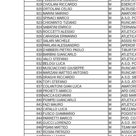
819
CIVOLANI RICCARDO
M
ESERCIT
820
ORTOLANI CELSO
M
ACRUSD 
821
MARINI MARINO
M
AMATORI
822
SPINACI MARCO
M
A.S.D. P
823
CHIOMINTO TIZIANO
M
RUNCAR
824
SABATINI ENRICO
M
TERNAN
825
ROCCETTI ALESSIO
M
ATLETIC
826
CARASSAI ERMANNO
M
ATLETIC
827
SALARI MICHELE
M
ASSISI 
828
PARLANI ALESSANDRO
M
APERDIF
829
D'ABBIERI PIETRO PAOLO
M
TIBURTI
830
BARBINI GIANCARLO
M
ATLETIC
831
VALCI STEFANO
M
ATLETIC
832
BELOGI LUCA
M
A.S.D. P
833
MUSCIACCHIO GIUSEPPE
M
RUNCAR
834
MARZANI MATTEO ANTONIO
M
RUNCAR
835
DRAGHI RICCARDO
M
A.S.D. 
836
TOFI STEFANO
M
A.S.D. A
837
COLANTONI GIAN LUCA
M
AMATORI
838
PROIETTI MARCO
M
APD ORD
839
NACCA GIOVANNI
M
ASD MAR
840
POMPEI GIANCARLO
M
ATLETIC
841
FAZI MAURO
M
ATLETIC
842
CATALLO LUCA
M
MEZZANA
843
FUSCO GIAMMARIO
M
PODISTI
844
PARRETTI MARCO
M
POD. C
845
GUCCI LORENZO
M
A.S.D. R
846
PISANI MATTEO
M
TEAM MA
847
ROSINI PATRIZIO
M
ASSOCIAZ