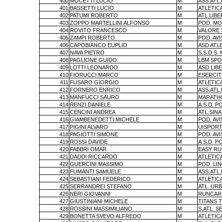
400
MOCETTI LUCIO
M
ASS.ATL
401
BASSETTI LUCIO
M
ATLETIC
402
PATUMI ROBERTO
M
ATL.LIBE
403
ZOPPO MARTELLINI ALFONSO
M
POD. MO
404
ROVITO FRANCESCO
M
VALORE 
405
ZAMPI ROBERTO
M
POD. AV
406
CAPOBIANCO EUPLIO
M
ASD AT
407
NAVA PIETRO
M
S.S.D.S
408
PAGLIONE GUIDO
M
LBM SPO
409
LOTTI LEONARDO
M
ASD LIB
410
FIORUCCI MARCO
M
ESERCIT
411
FUSARO GIORGIO
M
ATLETIC
412
FORNERO ENRICO
M
ASS.ATL
413
MANFUCCI SAURO
M
MARATHO
414
RENZI DANIELE
M
A.S.D. P
415
CENCINI ANDREA
M
ATL.SIN
416
GIAMBENEDETTI MICHELE
M
POD. AV
417
PIGINI ALVARO
M
UISPORT
418
PAGIOTTI SIMONE
M
POD. AV
419
ROSSI DAVIDE
M
A.S.D. P
420
FABBRI OMAR
M
EASY RU
421
DADDI RICCARDO
M
ATLETIC
422
GUERCINI MASSIMO
M
POD. LI
423
FUMANTI SAMUELE
M
ASS.ATL
424
SEBASTIANI FEDERICO
M
ATLETIC
425
SERRANDREI STEFANO
M
ATL. UR
426
NERI GIOVANNI
M
RUNCAR
427
GIUSTINIANI MICHELE
M
TITANS 
428
ROSSINI MASSIMILIANO
M
S.ATL. S
429
BONETTA SVEVO ALFREDO
M
ATLETIC