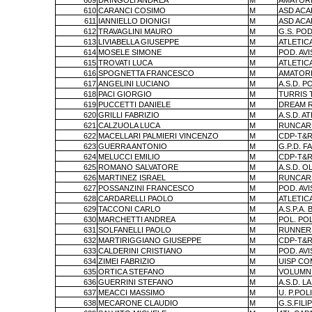
609
DRINGOLI ANDREA
M
AMATORI
610
CARANCI COSIMO
M
ASD ACA
611
IANNIELLO DIONIGI
M
ASD ACA
612
TRAVAGLINI MAURO
M
G.S. PO
613
LIVIABELLA GIUSEPPE
M
ATLETIC
614
MOSELE SIMONE
M
POD. AV
615
TROVATI LUCA
M
ATLETIC
616
SPOGNETTA FRANCESCO
M
AMATORI
617
ANGELINI LUCIANO
M
A.S.D. P
618
PACI GIORGIO
M
TURRIS
619
PUCCETTI DANIELE
M
DREAM 
620
GRILLI FABRIZIO
M
A.S.D. A
621
CALZUOLA LUCA
M
RUNCAR
622
MACELLARI PALMIERI VINCENZO
M
CDP-T&R
623
GUERRA ANTONIO
M
G.P.D. 
624
MELUCCI EMILIO
M
CDP-T&R
625
ROMANO SALVATORE
M
A.S.D. 
626
MARTINEZ ISRAEL
M
RUNCAR
627
POSSANZINI FRANCESCO
M
POD. AV
628
CARDARELLI PAOLO
M
ATLETIC
629
TACCONI CARLO
M
A.S.P.A. 
630
MARCHETTI ANDREA
M
POL. PO
631
SOLFANELLI PAOLO
M
RUNNERS
632
MARTIRIGGIANO GIUSEPPE
M
CDP-T&R
633
CALDERINI CRISTIANO
M
POD. AV
634
ZIMEI FABRIZIO
M
UISP CO
635
ORTICA STEFANO
M
VOLUMNI
636
GUERRINI STEFANO
M
A.S.D. L
637
MEACCI MASSIMO
M
U. P.PO
638
MECARONE CLAUDIO
M
G.S.FILI