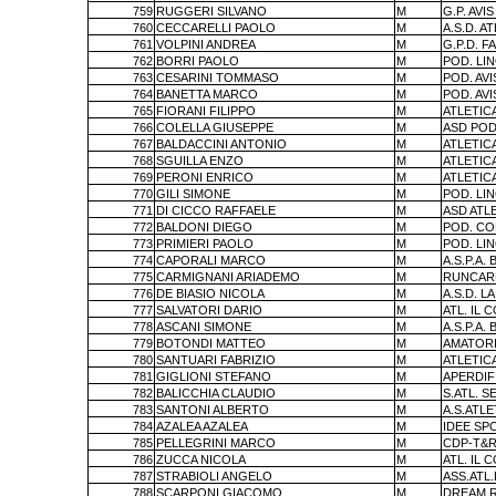
759
RUGGERI SILVANO
M
G.P. AV
760
CECCARELLI PAOLO
M
A.S.D. A
761
VOLPINI ANDREA
M
G.P.D. 
762
BORRI PAOLO
M
POD. LI
763
CESARINI TOMMASO
M
POD. AV
764
BANETTA MARCO
M
POD. AV
765
FIORANI FILIPPO
M
ATLETIC
766
COLELLA GIUSEPPE
M
ASD POD
767
BALDACCINI ANTONIO
M
ATLETIC
768
SGUILLA ENZO
M
ATLETIC
769
PERONI ENRICO
M
ATLETIC
770
GILI SIMONE
M
POD. LI
771
DI CICCO RAFFAELE
M
ASD AT
772
BALDONI DIEGO
M
POD. C
773
PRIMIERI PAOLO
M
POD. LI
774
CAPORALI MARCO
M
A.S.P.A. 
775
CARMIGNANI ARIADEMO
M
RUNCAR
776
DE BIASIO NICOLA
M
A.S.D. L
777
SALVATORI DARIO
M
ATL. IL 
778
ASCANI SIMONE
M
A.S.P.A. 
779
BOTONDI MATTEO
M
AMATORI
780
SANTUARI FABRIZIO
M
ATLETIC
781
GIGLIONI STEFANO
M
APERDIF
782
BALICCHIA CLAUDIO
M
S.ATL. S
783
SANTONI ALBERTO
M
A.S.ATL
784
AZALEA AZALEA
M
IDEE SPO
785
PELLEGRINI MARCO
M
CDP-T&R
786
ZUCCA NICOLA
M
ATL. IL 
787
STRABIOLI ANGELO
M
ASS.ATL
788
SCARPONI GIACOMO
M
DREAM 