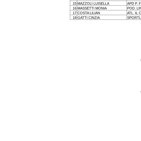
15
MAZZOLI LUISELLA
APD P. 
16
MASSETTI MONIA
POD. L
17
COSTA LILIAN
ATL. IL
18
GATTI CINZIA
SPORTL