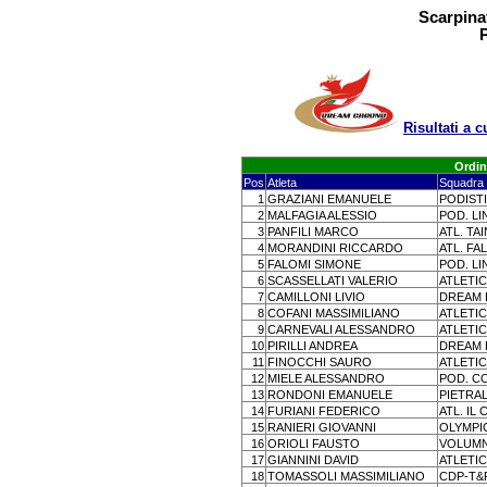
Scarpina
P
Risultati a
Ordin
Pos
Atleta
Squadra
1
GRAZIANI EMANUELE
PODISTI
2
MALFAGIA ALESSIO
POD. L
3
PANFILI MARCO
ATL. TA
4
MORANDINI RICCARDO
ATL. F
5
FALOMI SIMONE
POD. L
6
SCASSELLATI VALERIO
ATLETIC
7
CAMILLONI LIVIO
DREAM 
8
COFANI MASSIMILIANO
ATLETIC
9
CARNEVALI ALESSANDRO
ATLETIC
10
PIRILLI ANDREA
DREAM 
11
FINOCCHI SAURO
ATLETIC
12
MIELE ALESSANDRO
POD. C
13
RONDONI EMANUELE
PIETRA
14
FURIANI FEDERICO
ATL. IL
15
RANIERI GIOVANNI
OLYMPI
16
ORIOLI FAUSTO
VOLUMN
17
GIANNINI DAVID
ATLETI
18
TOMASSOLI MASSIMILIANO
CDP-T&