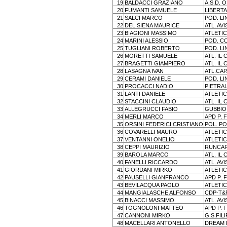
19
BALDACCI GRAZIANO
A.S.D.
20
FUMANTI SAMUELE
LIBERT
21
SALCI MARCO
POD. L
22
DEL SIENA MAURICE
ATL. A
23
BIAGIONI MASSIMO
ATLETIC
24
MARINI ALESSIO
POD. C
25
TUGLIANI ROBERTO
POD. L
26
MORETTI SAMUELE
ATL. IL
27
BRAGETTI GIAMPIERO
ATL. IL
28
LASAGNA IVAN
ATL.CA
29
CERAMI DANIELE
POD. L
30
PROCACCI NADIO
PIETRA
31
LANTI DANIELE
ATLETIC
32
STACCINI CLAUDIO
ATL. IL
33
ALLEGRUCCI FABIO
GUBBIO
34
MERLI MARCO
APD P. 
35
ORSINI FEDERICI CRISTIANO
POL. PO
36
COVARELLI MAURO
ATLETIC
37
VENTANNI ONELIO
ATLETIC
38
CEPPI MAURIZIO
RUNCA
39
BAROLA MARCO
ATL. IL
40
FANELLI RICCARDO
ATL. AV
41
GIORDANI MIRKO
ATLETIC
42
PAUSELLI GIANFRANCO
APD P. 
43
BEVILACQUA PAOLO
ATLETIC
44
MANGIALASCHE ALFONSO
CDP-T&
45
BINACCI MASSIMO
ATL. AV
46
TOGNOLONI MATTEO
APD P. 
47
CANNONI MIRKO
G.S.FIL
48
MACELLARI ANTONELLO
DREAM 