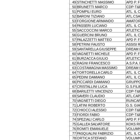
49
STINCHETTI MASSIMO
APD P. 
50
BRUNETTI MARCO
CDP-T&
51
POMPILI EURO
ATL. IL
52
BARONI TIZIANO
ATL.CS
53
FORGIONE ARMANDO
AMATOR
54
PASSERI LUCIANO
ATL. IL
55
SACCOCCINI MARCO
ATLETIC
56
GUERCINI BRUNO
ATL. IL
57
PALAZZETTI MATTEO
APD P. 
58
PETRINI FAUSTO
ASSISI
59
SANTARELLA GIUSEPPE
DREAM 
60
VAGNETTI MICHELE
APD P. 
61
BURZACCA GIULIO
ATLETIC
62
RAGNI FRANCESCO
A.S.P.A.
63
COSTAMAGNA MASSIMO
DREAM 
64
TORTORELLA CARLO
ATL. IL
65
PEDINI DAMIANO
ATL. IL
66
PICCARDI DAMIANO
GRUPPO
67
CRISTALLINI LUCA
G.S.FIL
68
BARILETTI VINCENZO
CDP-T&
69
SAVERI CLAUDIO
ATL.CA
70
VAGNETTI DIEGO
RUNCA
71
LATINI ROBERTO
G.S. GI
72
CHIOCCI ALESSIO
CDP-T&
73
FIORDI FABIO
CDP-T&
74
SPEZIALI CARLO
APD P. 
75
GALLEA SALVATORE
KOKS R
76
ROMITI EMANUELE
VOLUMN
77
PASQUALINI FABRIZIO
ATL. IL
78
ORTICA STEFANO
VOLUMN