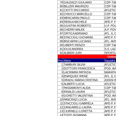
79
GALEAZZI GIULIANO
CDP-T&
80
BILLERI MAURIZIO
CDP-T&
81
CIOTTI RICCARDO
ATLETI
82
CHIOCCI MARCELLO
CDP-T&
83
MENCARINI PAOLO
CDP-T&
84
RENGA MICHELE
APD P. 
85
GIUSTINI ROBERTO
U.P. PO
86
CHERRI MALEK
A.P. P
87
ORTICA ADRIANO
ATL. IL
88
STACCIOLI GIOVANNI
APD P. 
89
BISCARINI LUCIANO
ATL. AV
90
LIBERTI RENZO
CDP-T&
91
IOLIS ANDREA
S.S. LA
92
ALBIERI JURI
SPORTL
Ordine
Pos
Atleta
Squadra
1
TAMBURI SILVIA
ATLETIC
2
DOTTORI FRANCESCA
POD. AV
3
LACRIMINI PATRIZIA
MARATH
4
ENRIQUEZ IRENE
ATL. IL
5
DRAOLI MARIA CRISTINA
ASSISI
6
ALBERTI LUCIA
ATLETI
7
PASSAMONTI ALIDA
CDP-T&
8
RINALDI LAURA
ATLETIC
9
GORETTI VALENTINA
POD. AV
10
PANCRAZI LUCIA
ATL. A
11
STACCIOLI GABRIELA
APD P. 
12
ZANGARELLI LAURA
APD P. 
13
CIURNELLI LORETTA
APD P. 
14
TOSTI SUSANNA
APD P. 