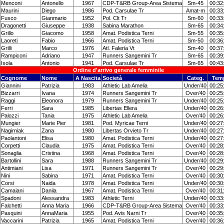
Menconi
Antonello
1967
CDP-T&RB Group-Area Sistema
Sm-45
00:32
Maurini
Diego
1986
Pod. Carsulae Tr
Amat-m
00:33
Fusco
Gianmario
1952
Pol. Clt Tr
Sm-60
00:33
Dragonetti
Giuseppe
1938
Sabina Marathon
Sm-65
00:34
Grillo
Giacomo
1958
Amat. Podistica Terni
Sm-55
00:35
Laoreti
Fabio
1966
Amat. Podistica Terni
Sm-50
00:36
Grilli
Marco
1976
Atl. Faleria Vt
Sm-40
00:37
Rampiconi
Adriano
1947
Runners Sangemini Tr
Sm-65
00:39
Isola
Antonio
1941
Pod. Carsulae Tr
Sm-65
00:43
Ordine d'arrivo generale femmi
ni
le
Cognome
Nome
A Nascita
Società
Categ.
Tem
Giannini
Patrizia
1983
Athletic Lab Amelia
Under/40
00:25
Bizzarri
Ivana
1974
Runners Sangemini Tr
Over/40
00:25
Raggi
Eleonora
1979
Runners Sangemini Tr
Under/40
00:25
Ferri
Sara
1985
Libertas Ellera
Under/40
00:26
Palozzi
Tania
1975
Athletic Lab Amelia
Over/40
00:26
Mungier
Marie Pier
1981
Pod. Myricae Terni
Under/40
00:27
Nagirniak
Zana
1980
Libertas Orvieto Tr
Under/40
00:27
Paolantoni
Elisa
1980
Amat. Podistica Terni
Under/40
00:27
Corpetti
Claudia
1975
Amat. Podistica Terni
Over/40
00:28
Sonaglia
Cristina
1968
Amat. Podistica Terni
Over/40
00:28
Bartollini
Sara
1988
Runners Sangemini Tr
Under/40
00:29
Antimiani
Lisa
1971
Runners Sangemini Tr
Over/40
00:29
Nini
Sabina
1971
Amat. Podistica Terni
Over/40
00:30
Corsi
Naida
1978
Amat. Podistica Terni
Under/40
00:30
Camaiani
Danila
1967
Amat. Podistica Terni
Over/40
00:31
Spadoni
Alessandra
1983
Athletic Terni
Under/40
00:33
Falchetti
Anna Maria
1966
CDP-T&RB Group-Area Sistema
Over/40
00:33
Pasquini
AnnaMaria
1955
Pod. Avis Narni Tr
Over/40
00:35
Vaccarini
Patrizia
1965
Amat. Podistica Terni
Over/40
00:36