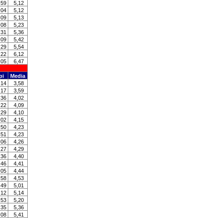
:59
5,12
:04
5,12
:09
5,13
:08
5,23
:31
5,36
:09
5,42
:29
5,54
:22
6,12
:05
6,47
pi
Media
:14
3,58
:17
3,59
:36
4,02
:22
4,09
:29
4,10
:02
4,15
:50
4,23
:51
4,23
:06
4,26
:27
4,29
:36
4,40
:46
4,41
:05
4,44
:58
4,53
:49
5,01
:12
5,14
:53
5,20
:35
5,36
:08
5,41