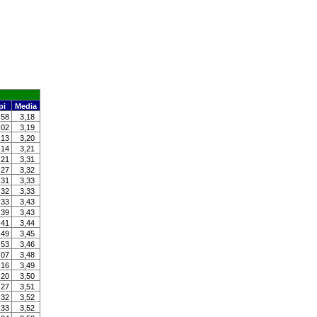
pi
Media
:58
3,18
:02
3,19
:13
3,20
:14
3,21
:21
3,31
:27
3,32
:31
3,33
:32
3,33
:33
3,43
:39
3,43
:41
3,44
:49
3,45
:53
3,46
:07
3,48
:16
3,49
:20
3,50
:27
3,51
:32
3,52
:33
3,52