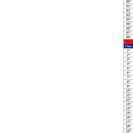
80°
81°
82°
83°
84°
85°
86°
87°
88°
Clas.
1^
2^
3^
4^
5^
6^
7^
8^
9^
10^
11^
12^
13^
14^
15^
16^
17^
18^
19^