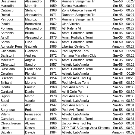
Destefanis
Alessandro
1965
Runners Sangemini Tr
Sm-50
00:27
Marcellini
Marcello
1959
Sabina Marathon
Sm-55
00:27
Catalucci
Stefano
1968
Zona Olimpica Team Vt
Sm-45
00:27
Romiti
Alessandro
1971
Runners Sangemini Tr
Sm-45
00:27
Petrucci
Maurizio
1974
Runners Sangemini Tr
Sm-40
00:27
Piccini
Bernardino
1962
Uisp Viterbo
Sm-50
00:27
Fontana
Alessandro
1987
Atl. Faleria Vt
Amat-m
00:27
Sardonini
Bruno
1967
Amat. Podistica Terni
Sm-45
00:27
Astolfi
Alessandro
1978
Amat. Podistica Terni
Sm-35
00:27
Santini
Luca
1963
Amat. Podistica Terni
Sm-50
00:27
Agnusdei Pensi
Gabriele
1986
Libertas Orvieto Tr
Amat-m
00:27
Crisostomi
Giovanni
1966
Pod. Myricae Terni
Sm-50
00:28
Battistoni
Andrea
1972
Ternana Marathon Club
Sm-40
00:28
Macelletti
Angelo
1978
Amat. Podistica Terni
Sm-35
00:28
Chieruzzi
Sandro
1957
Athletic Lab Amelia
Sm-55
00:28
Biasciano
Francesco
1971
Amat. Podistica Terni
Sm-45
00:29
Coralloni
Pierluigi
1971
Athletic Lab Amelia
Sm-45
00:29
Biscarini
Claudio
1954
Uisport Avis Todi Pg
Sm-60
00:29
Biribanti
Moreno
1951
Pod. Myricae Terni
Sm-65
00:30
Gentili
Fausto
1960
Pod. Avis Narni Tr
Sm-55
00:30
Cardaioli
Danilo
1963
Atl. Il Colle Pg
Sm-50
00:30
Bigiotti
Marco
1978
Pod. Avis Narni Tr
Sm-35
00:30
Bucci
Valerio
1983
Athletic Lab Amelia
Amat-m
00:30
Felici
Aldo
1947
Pod. Avis Narni Tr
Sm-65
00:31
Sergnese
Enrico
1959
Pod. Avis Terni
Sm-55
00:31
Valenti
Francesco
1974
Athletic Lab Amelia
Sm-40
00:31
Camaiani
Luciano
1955
Amat. Podistica Terni
Sm-60
00:31
Chiacchieroni
Alviero
1966
Uisport Avis Todi Pg
Sm-50
00:31
Liberti
Renzo
1950
CDP-T&RB Group-Area Sistema
Sm-65
00:32
Sabatini
Davide
1984
Athletic Lab Amelia
Amat-m
00:32