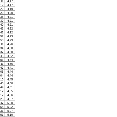
:11
4,17
:12
4,17
:22
4,19
:29
4,20
:36
4,21
:39
4,21
:40
4,21
:41
4,22
:42
4,22
:52
4,23
:53
4,23
:11
4,26
:34
4,30
:37
4,30
:45
4,32
:01
4,34
:11
4,36
:47
4,41
:03
4,44
:04
4,44
:10
4,45
:40
4,50
:49
4,51
:12
4,55
:17
4,56
:25
4,57
:47
5,00
:58
5,02
:31
5,07
:51
5,10