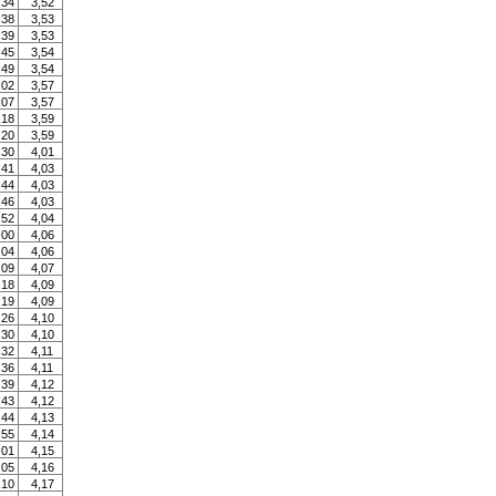
:34
3,52
:38
3,53
:39
3,53
:45
3,54
:49
3,54
:02
3,57
:07
3,57
:18
3,59
:20
3,59
:30
4,01
:41
4,03
:44
4,03
:46
4,03
:52
4,04
:00
4,06
:04
4,06
:09
4,07
:18
4,09
:19
4,09
:26
4,10
:30
4,10
:32
4,11
:36
4,11
:39
4,12
:43
4,12
:44
4,13
:55
4,14
:01
4,15
:05
4,16
:10
4,17