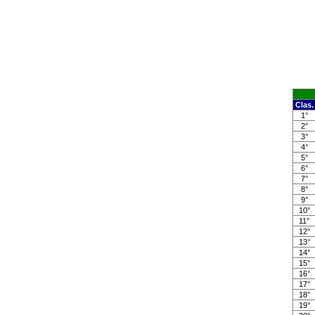
Clas.
1°
2°
3°
4°
5°
6°
7°
8°
9°
10°
11°
12°
13°
14°
15°
16°
17°
18°
19°