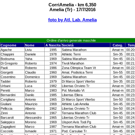
CorriAmelia - km 6,350
Amelia (Tr) - 17/7/2016
foto by Atl. Lab. Amelia
Ordine d'arrivo generale maschile
Cognome
Nome
A Nascita
Società
Categ.
Tem
Agache
Liviu
1995
Sabina Marathon
Amat-m
00:20
Chiappini
Daniele
1978
Athletic Terni
Sm-35
00:21
Bodouma
Yaha
1969
Sabina Marathon
Sm-45
00:21
Di Gregorio
Roberto
1974
Tivoli Marathon
Sm-40
00:21
Paoli
Roberto
1986
Zona Olimpica Team Vt
Amat-m
00:22
Giorgetti
Claudio
1960
Amat. Podistica Terni
Sm-55
00:22
Cosentino
Domenico
1969
Sabina Marathon
Sm-45
00:22
Taddei
Roberto
1979
Di Marco Sport Viterbo
Sm-35
00:22
Urbani
Luca
1982
Libertas Orvieto Tr
Amat-m
00:23
Peretti
Marco
1983
Pol. Montalto Vt
Amat-m
00:23
Bernardini
Danilo
1985
Libertas Ellera
Amat-m
00:23
Corigliano
Antonio
1965
Di Marco Sport Viterbo
Sm-50
00:23
Giuliani
Maurizio
1969
Athletic Lab Amelia
Sm-45
00:23
Pelliccia
Alberto
1962
Libertas Orvieto Tr
Sm-50
00:24
Zinni
Antonio
1967
Ternana Marathon Club
Sm-45
00:24
Barcaroli
Alessandro
1965
Libertas Orvieto Tr
Sm-50
00:24
Saleppico
Moreno
1969
Uisport Avis Todi Pg
Sm-45
00:24
Zagaglioni
Marco
1987
Ternana Marathon Club
Amat-m
00:24
Cocciolo
Ismaele
1971
Pod. Carsulae Tr
Sm-45
00:24