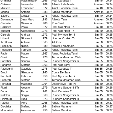
Grimaldi
Massimiliano
1968
Pod. Carsulae Tr
Sm-45
00:24
Chieruzzi
Leonardo
1989
Athletic Lab Amelia
Amat-m
00:24
Ministro
Francesco
1972
Amat. Podistica Terni
Sm-40
00:24
Manzo
Antonio
1983
Sabina Marathon
Amat-m
00:24
Sapora
Cristian
1973
Amat. Podistica Terni
Sm-40
00:24
Diomande
Jean Marc
1998
Athletic Terni
Amat-m
00:25
Caciotta
Gianluca
1986
Run Card
Amat-m
00:25
Calamita
Paolo
1972
Pod. Avis Narni Tr
Sm-40
00:25
Bussotti
Alessandro
1973
Pod. Avis Narni Tr
Sm-40
00:25
Cipiccia
Andrea
1971
Pod. Myricae Terni
Sm-45
00:25
Urbani
Giovanni
1979
Libertas Orvieto Tr
Sm-35
00:25
Tiratterra
Antonio
1965
Atl. Orte
Sm-50
00:25
Lucciarini
Nicola
1980
Athletic Lab Amelia
Sm-35
00:25
Fossatelli
Fabrizio
1969
Amat. Podistica Terni
Sm-45
00:25
Fabbri
Mauro
1967
Amat. Podistica Terni
Sm-45
00:26
Conti
Matteo
1978
Ternana Marathon Club
Sm-35
00:26
Bartollini
Sandro
1957
Runners Sangemini Tr
Sm-55
00:26
Pangrazi
Stefano
1963
Pod. Avis Terni
Sm-50
00:26
Passagrilli
Gabriele
1978
Pod. Carsulae Tr
Sm-35
00:26
Brogi
Giancarlo
1940
Corsa De Santi
Sm-65
00:26
Porchetti
Fabrizio
1956
Pod. Myricae Terni
Sm-60
00:26
Lucarelli
Stefano
1979
Ternana Marathon Club
Sm-35
00:26
Fortunati
Massimo
1964
Uisport Avis Todi Pg
Sm-50
00:26
Pitari
Alessio
1979
Runners Sangemini Tr
Sm-35
00:26
Bucari
Fazio
1961
Pod. Carsulae Tr
Sm-55
00:26
Nataloni
Sergio
1968
Runners Sangemini Tr
Sm-45
00:26
Finistauri
Luca
1973
Runners Sangemini Tr
Sm-40
00:26
Pacetti
Piero
1968
Amat. Podistica Terni
Sm-45
00:27
Diociaiuti
Stefano
1964
Sabina Marathon
Sm-50
00:27
Moncalieri
Alessandro
1956
Sabina Marathon
Sm-60
00:27