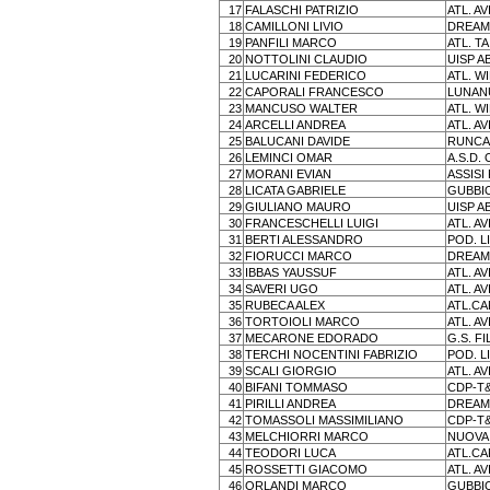
17
FALASCHI PATRIZIO
ATL. A
18
CAMILLONI LIVIO
DREAM
19
PANFILI MARCO
ATL. T
20
NOTTOLINI CLAUDIO
UISP A
21
LUCARINI FEDERICO
ATL. W
22
CAPORALI FRANCESCO
LUNAN
23
MANCUSO WALTER
ATL. W
24
ARCELLI ANDREA
ATL. A
25
BALUCANI DAVIDE
RUNC
26
LEMINCI OMAR
A.S.D.
27
MORANI EVIAN
ASSISI
28
LICATA GABRIELE
GUBBI
29
GIULIANO MAURO
UISP A
30
FRANCESCHELLI LUIGI
ATL. A
31
BERTI ALESSANDRO
POD. L
32
FIORUCCI MARCO
DREAM
33
IBBAS YAUSSUF
ATL. A
34
SAVERI UGO
ATL. A
35
RUBECA ALEX
ATL.C
36
TORTOIOLI MARCO
ATL. A
37
MECARONE EDORADO
G.S. FI
38
TERCHI NOCENTINI FABRIZIO
POD. L
39
SCALI GIORGIO
ATL. A
40
BIFANI TOMMASO
CDP-T
41
PIRILLI ANDREA
DREAM
42
TOMASSOLI MASSIMILIANO
CDP-T
43
MELCHIORRI MARCO
NUOVA
44
TEODORI LUCA
ATL.C
45
ROSSETTI GIACOMO
ATL. A
46
ORLANDI MARCO
GUBBI