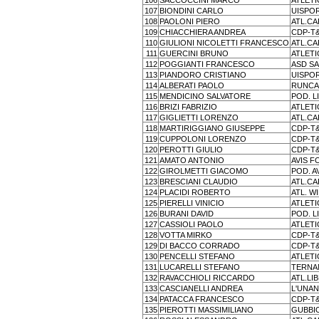
106
SACCOCCINI MARCO
ATLETI
107
BIONDINI CARLO
UISPOR
108
PAOLONI PIERO
ATL.C
109
CHIACCHIERA ANDREA
CDP-T
110
GIULIONI NICOLETTI FRANCESCO
ATL.C
111
GUERCINI BRUNO
ATLETI
112
POGGIANTI FRANCESCO
ASD S
113
PIANDORO CRISTIANO
UISPOR
114
ALBERATI PAOLO
RUNC
115
MENDICINO SALVATORE
POD. L
116
BRIZI FABRIZIO
ATLETI
117
GIGLIETTI LORENZO
ATL.C
118
MARTIRIGGIANO GIUSEPPE
CDP-T
119
CUPPOLONI LORENZO
CDP-T
120
PEROTTI GIULIO
CDP-T
121
AMATO ANTONIO
AVIS F
122
GIROLMETTI GIACOMO
POD. A
123
BRESCIANI CLAUDIO
ATL.C
124
PLACIDI ROBERTO
ATL. W
125
PIERELLI VINICIO
ATLETI
126
BURANI DAVID
POD. L
127
CASSIOLI PAOLO
ATLETI
128
VOTTA MIRKO
CDP-T
129
DI BACCO CORRADO
CDP-T
130
PENCELLI STEFANO
ATLETI
131
LUCARELLI STEFANO
TERNA
132
RAVACCHIOLI RICCARDO
ATL.LI
133
CASCIANELLI ANDREA
L'UNA
134
PATACCA FRANCESCO
CDP-T
135
PIEROTTI MASSIMILIANO
GUBBI