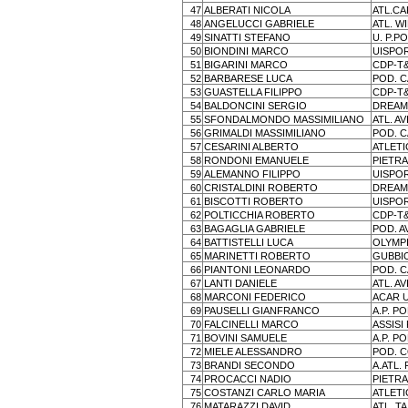
47
ALBERATI NICOLA
ATL.C
48
ANGELUCCI GABRIELE
ATL. W
49
SINATTI STEFANO
U. P.P
50
BIONDINI MARCO
UISPOR
51
BIGARINI MARCO
CDP-T
52
BARBARESE LUCA
POD. 
53
GUASTELLA FILIPPO
CDP-T
54
BALDONCINI SERGIO
DREAM
55
SFONDALMONDO MASSIMILIANO
ATL. A
56
GRIMALDI MASSIMILIANO
POD. 
57
CESARINI ALBERTO
ATLETI
58
RONDONI EMANUELE
PIETR
59
ALEMANNO FILIPPO
UISPOR
60
CRISTALDINI ROBERTO
DREAM
61
BISCOTTI ROBERTO
UISPOR
62
POLTICCHIA ROBERTO
CDP-T
63
BAGAGLIA GABRIELE
POD. A
64
BATTISTELLI LUCA
OLYMP
65
MARINETTI ROBERTO
GUBBI
66
PIANTONI LEONARDO
POD. 
67
LANTI DANIELE
ATL. A
68
MARCONI FEDERICO
ACAR 
69
PAUSELLI GIANFRANCO
A.P. P
70
FALCINELLI MARCO
ASSISI
71
BOVINI SAMUELE
A.P. P
72
MIELE ALESSANDRO
POD. 
73
BRANDI SECONDO
A.ATL.
74
PROCACCI NADIO
PIETR
75
COSTANZI CARLO MARIA
ATLETI
76
MATARAZZI DAVID
ATL. T