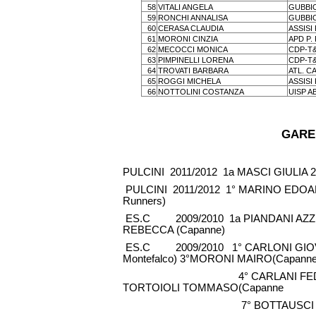
58
VITALI ANGELA
GUBBI
59
RONCHI ANNALISA
GUBBI
60
CERASA CLAUDIA
ASSISI
61
MORONI CINZIA
APD P.
62
MECOCCI MONICA
CDP-T
63
PIMPINELLI LORENA
CDP-T
64
TROVATI BARBARA
ATL. C
65
ROGGI MICHELA
ASSISI
66
NOTTOLINI COSTANZA
UISP A
GARE 
PULCINI 2011/2012 1a MASCI GIULIA 2
PULCINI 2011/2012 1° MARINO EDOA
Runners)
ES.C 2009/2010 1a PIANDANI AZZUR
REBECCA (Capanne)
ES.C 2009/2010 1° CARLONI GIOVAN
Montefalco) 3°MORONI MAIRO(Capann
4° CARLANI FEDERICO (Liber
TORTOIOLI TOMMASO(Capanne
7° BOTTAUSCI LORENZ