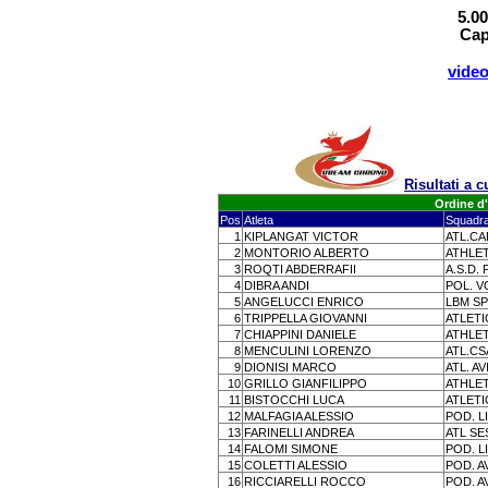
5.0
Cap
vide
Risultati a
Ordine d'
Pos
Atleta
Squadr
1
KIPLANGAT VICTOR
ATL.C
2
MONTORIO ALBERTO
ATHLET
3
ROQTI ABDERRAFII
A.S.D.
4
DIBRA ANDI
POL. V
5
ANGELUCCI ENRICO
LBM S
6
TRIPPELLA GIOVANNI
ATLETI
7
CHIAPPINI DANIELE
ATHLET
8
MENCULINI LORENZO
ATL.CS
9
DIONISI MARCO
ATL. A
10
GRILLO GIANFILIPPO
ATHLET
11
BISTOCCHI LUCA
ATLETI
12
MALFAGIA ALESSIO
POD. L
13
FARINELLI ANDREA
ATL SE
14
FALOMI SIMONE
POD. L
15
COLETTI ALESSIO
POD. A
16
RICCIARELLI ROCCO
POD. A