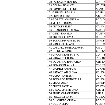
28
PASSAMONTI ALIDA
CDP-T
29
DELSANTE ALICE
ATL.TA
30
LOMBARDI CELESTE
ACAR 
31
CIURNELLI GIULIA
ACAR 
32
SUVIERI ELISA
A.S.D.
33
GORETTI VALENTINA
POD. A
34
VELLA DEBORA
CDP-T
35
ANTOLINI ELISA
ATL.C
36
GRANDONI LUISIANA
AMATOR
37
CENCI DANIELA
ATLETI
38
TRIBBIOLI SILVIA
CDP-T
39
BONCOMPAGNI ELISA
GI.PO
40
NANDESI TIZIANA
POD. 
41
DASCALU MIRELA LAURA
A.S.D.
42
LEPRI SABRINA
ATL. A
43
CRUCIANI ANNA RITA
CDP-T
44
MARAZITI LAURA
L'UNA
45
VARASANO EMANUELA
ASD S
46
TOMASSINI ANNA
CDP-T
47
MICHELI NATASCIA
L'UNA
48
RAMACCIATI ELENA
ATL.C
49
CUIANI VANESSA
POD. A
50
ACCARDO DONATELLA
ATL.C
51
VITALI LUCIA
GI.PO
52
ZUCCA PAMELA
ATLETI
53
CIAVAGLIA STEFANIA
ASSISI
54
ANGELONI ANNARITA
APD P.
55
FUCCELLI SARA
ATL.C
56
DI LORETO CINZIA
POD. 
57
COSTA LILIAN
ATLETI