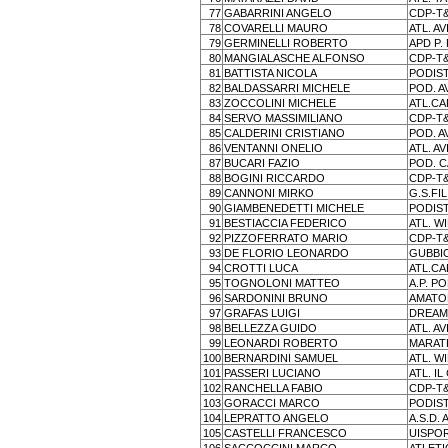
77
GABARRINI ANGELO
CDP-T
78
COVARELLI MAURO
ATL. A
79
GERMINELLI ROBERTO
APD P.
80
MANGIALASCHE ALFONSO
CDP-T
81
BATTISTA NICOLA
PODIS
82
BALDASSARRI MICHELE
POD. A
83
ZOCCOLINI MICHELE
ATL.C
84
SERVO MASSIMILIANO
CDP-T
85
CALDERINI CRISTIANO
POD. A
86
VENTANNI ONELIO
ATL. A
87
BUCARI FAZIO
POD. 
88
BOGINI RICCARDO
CDP-T
89
CANNONI MIRKO
G.S.FI
90
GIAMBENEDETTI MICHELE
PODIST
91
BESTIACCIA FEDERICO
ATL. W
92
PIZZOFERRATO MARIO
CDP-T
93
DE FLORIO LEONARDO
GUBBI
94
CROTTI LUCA
ATL.C
95
TOGNOLONI MATTEO
A.P. P
96
SARDONINI BRUNO
AMATOR
97
GRAFAS LUIGI
DREAM
98
BELLEZZA GUIDO
ATL. A
99
LEONARDI ROBERTO
MARATH
100
BERNARDINI SAMUEL
ATL. W
101
PASSERI LUCIANO
ATL. I
102
RANCHELLA FABIO
CDP-T
103
GORACCI MARCO
PODIST
104
LEPRATTO ANGELO
A.S.D.
105
CASTELLI FRANCESCO
UISPOR