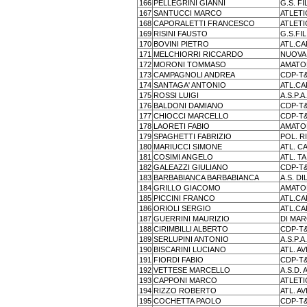
166
PELLEGRINI GIANNI
G.S. FI
167
SANTUCCI MARCO
ATLETI
168
CAPORALETTI FRANCESCO
ATLETI
169
RISINI FAUSTO
G.S.FI
170
BOVINI PIETRO
ATL.C
171
MELCHIORRI RICCARDO
NUOVA
172
MORONI TOMMASO
AMATOR
173
CAMPAGNOLI ANDREA
CDP-T
174
SANTAGA' ANTONIO
ATL.C
175
ROSSI LUIGI
A.S.P.A
176
BALDONI DAMIANO
CDP-T
177
CHIOCCI MARCELLO
CDP-T
178
LAORETI FABIO
AMATOR
179
SPAGHETTI FABRIZIO
POL. R
180
MARIUCCI SIMONE
ATL. C
181
COSIMI ANGELO
ATL. T
182
GALEAZZI GIULIANO
CDP-T
183
BARBABIANCA BARBABIANCA
A.S. DI
184
GRILLO GIACOMO
AMATOR
185
PICCINI FRANCO
ATL.C
186
ORIOLI SERGIO
ATL.C
187
GUERRINI MAURIZIO
DI MA
188
CIRIMBILLI ALBERTO
CDP-T
189
SERLUPINI ANTONIO
A.S.P.A
190
BISCARINI LUCIANO
ATL. A
191
FIORDI FABIO
CDP-T
192
VETTESE MARCELLO
A.S.D.
193
CAPPONI MARCO
ATLETI
194
RIZZO ROBERTO
ATL. A
195
COCHETTA PAOLO
CDP-T