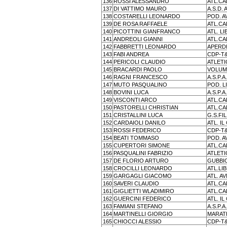
136
ROSSI ALESSANDRO
ATL.C
137
DI VATTIMO MAURO
A.S.D.
138
COSTARELLI LEONARDO
POD. A
139
DE ROSA RAFFAELE
ATL.C
140
PICOTTINI GIANFRANCO
ATL. L
141
ANDREOLI GIANNI
ATL.C
142
FABBRETTI LEONARDO
APERD
143
FABI ANDREA
CDP-T
144
PERICOLI CLAUDIO
ATLETI
145
BRACARDI PAOLO
VOLUM
146
RAGNI FRANCESCO
A.S.P.A
147
MUTO PASQUALINO
POD. L
148
BOVINI LUCA
A.S.P.A
149
VISCONTI ARCO
ATL.C
150
PASTORELLI CHRISTIAN
ATL.C
151
CRISTALLINI LUCA
G.S.FI
152
CARDAIOLI DANILO
ATL. I
153
ROSSI FEDERICO
CDP-T
154
BEATI TOMMASO
POD. A
155
CUPERTORI SIMONE
ATL.C
156
PASQUALINI FABRIZIO
ATLETI
157
DE FLORIO ARTURO
GUBBI
158
CROCILLI LEONARDO
ATL.LI
159
GARGAGLI GIACOMO
ATL. A
160
SAVERI CLAUDIO
ATL.C
161
GIGLIETTI WLADIMIRO
ATL.C
162
GUERCINI FEDERICO
ATL. I
163
FAMIANI STEFANO
A.S.P.A
164
MARTINELLI GIORGIO
MARATH
165
CHIOCCI ALESSIO
CDP-T