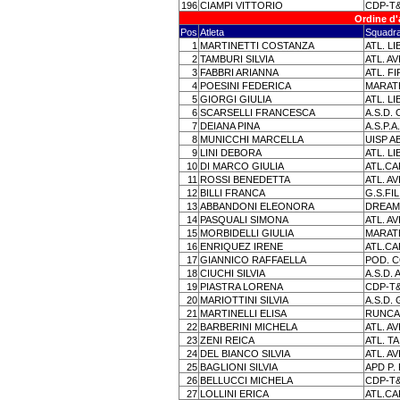
196
CIAMPI VITTORIO
CDP-T
Ordine d'
Pos
Atleta
Squadr
1
MARTINETTI COSTANZA
ATL. L
2
TAMBURI SILVIA
ATL. A
3
FABBRI ARIANNA
ATL. 
4
POESINI FEDERICA
MARATH
5
GIORGI GIULIA
ATL. L
6
SCARSELLI FRANCESCA
A.S.D.
7
DEIANA PINA
A.S.P.A
8
MUNICCHI MARCELLA
UISP A
9
LINI DEBORA
ATL. L
10
DI MARCO GIULIA
ATL.C
11
ROSSI BENEDETTA
ATL. A
12
BILLI FRANCA
G.S.FI
13
ABBANDONI ELEONORA
DREAM
14
PASQUALI SIMONA
ATL. A
15
MORBIDELLI GIULIA
MARATH
16
ENRIQUEZ IRENE
ATL.C
17
GIANNICO RAFFAELLA
POD. 
18
CIUCHI SILVIA
A.S.D.
19
PIASTRA LORENA
CDP-T
20
MARIOTTINI SILVIA
A.S.D. 
21
MARTINELLI ELISA
RUNC
22
BARBERINI MICHELA
ATL. A
23
ZENI REICA
ATL. T
24
DEL BIANCO SILVIA
ATL. A
25
BAGLIONI SILVIA
APD P.
26
BELLUCCI MICHELA
CDP-T
27
LOLLINI ERICA
ATL.C