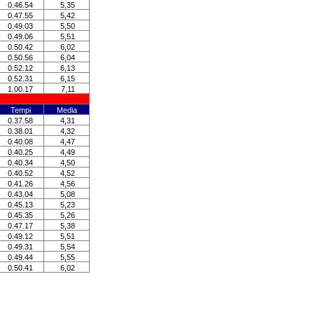
0.46.54
5,35
0.47.55
5,42
0.49.03
5,50
0.49.06
5,51
0.50.42
6,02
0.50.56
6,04
0.52.12
6,13
0.52.31
6,15
1.00.17
7,11
Tempi
Media
0.37.58
4,31
0.38.01
4,32
0.40.08
4,47
0.40.25
4,49
0.40.34
4,50
0.40.52
4,52
0.41.26
4,56
0.43.04
5,08
0.45.13
5,23
0.45.35
5,26
0.47.17
5,38
0.49.12
5,51
0.49.31
5,54
0.49.44
5,55
0.50.41
6,02