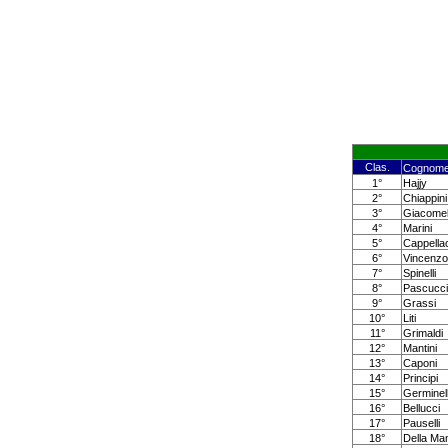
Clas.
Cognom
1°
Hajjy
2°
Chiappini
3°
Giacomell
4°
Marini
5°
Cappella
6°
Vincenzo
7°
Spinelli
8°
Pascucci
9°
Grassi
10°
Liti
11°
Grimaldi
12°
Mantini
13°
Caponi
14°
Principi
15°
Germinell
16°
Bellucci
17°
Pauselli
18°
Della Ma