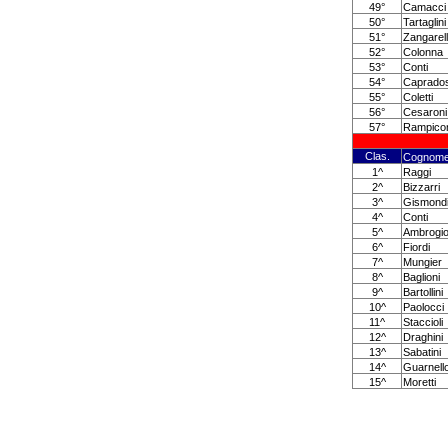
49°
Camacci
50°
Tartaglini
51°
Zangarell
52°
Colonna
53°
Conti
54°
Caprados
55°
Coletti
56°
Cesaroni
57°
Rampico
Clas.
Cognom
1^
Raggi
2^
Bizzarri
3^
Gismond
4^
Conti
5^
Ambrogio
6^
Fiordi
7^
Mungier
8^
Baglioni
9^
Bartollini
10^
Paolocci
11^
Staccioli
12^
Draghini
13^
Sabatini
14^
Guarnell
15^
Moretti