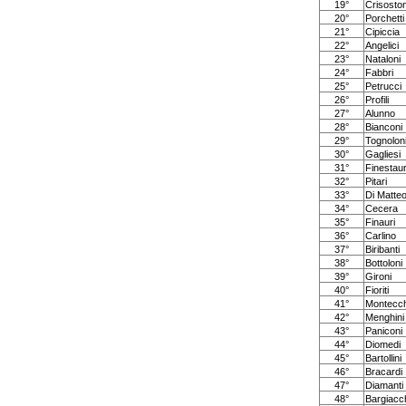
19°
Crisosto
20°
Porchetti
21°
Cipiccia
22°
Angelici
23°
Nataloni
24°
Fabbri
25°
Petrucci
26°
Profili
27°
Alunno
28°
Bianconi
29°
Tognolon
30°
Gagliesi
31°
Finestaur
32°
Pitari
33°
Di Matte
34°
Cecera
35°
Finauri
36°
Carlino
37°
Biribanti
38°
Bottoloni
39°
Gironi
40°
Fioriti
41°
Montecch
42°
Menghini
43°
Paniconi
44°
Diomedi
45°
Bartollini
46°
Bracardi
47°
Diamanti
48°
Bargiacc