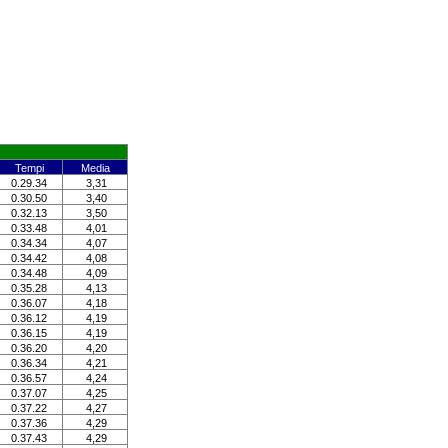
Tempi
Media
0.29.34
3,31
0.30.50
3,40
0.32.13
3,50
0.33.48
4,01
0.34.34
4,07
0.34.42
4,08
0.34.48
4,09
0.35.28
4,13
0.36.07
4,18
0.36.12
4,19
0.36.15
4,19
0.36.20
4,20
0.36.34
4,21
0.36.57
4,24
0.37.07
4,25
0.37.22
4,27
0.37.36
4,29
0.37.43
4,29