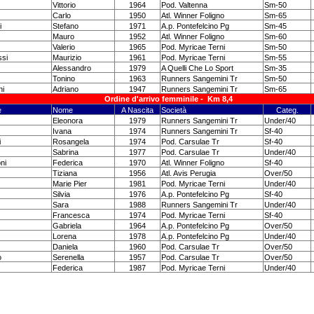
Vittorio
1964
Pod. Valtenna
Sm-50
Carlo
1950
Atl. Winner Foligno
Sm-65
i
Stefano
1971
A.p. Pontefelcino Pg
Sm-45
Mauro
1952
Atl. Winner Foligno
Sm-60
Valerio
1965
Pod. Myricae Terni
Sm-50
si
Maurizio
1961
Pod. Myricae Terni
Sm-55
Alessandro
1979
A Quelli Che Lo Sport
Sm-35
Tonino
1963
Runners Sangemini Tr
Sm-50
ni
Adriano
1947
Runners Sangemini Tr
Sm-65
Ordine d'arrivo femminile -
Km 8,4
e
Nome
A Nascita
Società
Categ.
Eleonora
1979
Runners Sangemini Tr
Under/40
Ivana
1974
Runners Sangemini Tr
Sf-40
i
Rosangela
1974
Pod. Carsulae Tr
Sf-40
Sabrina
1977
Pod. Carsulae Tr
Under/40
ni
Federica
1970
Atl. Winner Foligno
Sf-40
Tiziana
1956
Atl. Avis Perugia
Over/50
Marie Pier
1981
Pod. Myricae Terni
Under/40
Silvia
1976
A.p. Pontefelcino Pg
Sf-40
Sara
1988
Runners Sangemini Tr
Under/40
Francesca
1974
Pod. Myricae Terni
Sf-40
Gabriela
1964
A.p. Pontefelcino Pg
Over/50
Lorena
1978
A.p. Pontefelcino Pg
Under/40
Daniela
1960
Pod. Carsulae Tr
Over/50
o
Serenella
1957
Pod. Carsulae Tr
Over/50
Federica
1987
Pod. Myricae Terni
Under/40