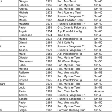
mi
Giorgio
1971
Pod. Avis Terni
Sm-45
Fabrizio
1956
Pod. Myricae Terni
Sm-60
Andrea
1971
Pod. Myricae Terni
Sm-45
Michele
1972
Forti Runners Terni
Sm-40
Sergio
1968
Runners Sangemini Tr
Sm-45
Mauro
1967
Amat. Podistica Terni
Sm-45
Maurizio
1974
Runners Sangemini Tr
Sm-40
Paolo
1958
G.s. Dinamis Falconara
Sm-55
Angelo
1954
A.p. Pontefelcino Pg
Sm-60
Francesco
1974
Tmc Treni
Sm-40
i
Matteo
1972
A.p. Pontefelcino Pg
Sm-40
Gianni
1964
Atl. Il Colle Pg
Sm-50
i
Luca
1973
Runners Sangemini Tr
Sm-40
Alessio
1979
Runners Sangemini Tr
Sm-35
o
Mario
1955
A.p. Pontefelcino Pg
Sm-60
Giorgio
1961
Pod. Myricae Terni
Sm-55
Giammarco
1963
Atl. Winner Foligno
Sm-50
Fabio
1963
Pod. Myricae Terni
Sm-50
Moreno
1951
Pod. Myricae Terni
Sm-65
Raffaele
1960
Pod. Volumnia Pg
Sm-55
Paolo
1971
Pod. Myricae Terni
Sm-45
Cristian
1975
A.p. Pontefelcino Pg
Sm-40
iani
Niko
1976
Pod. Myricae Terni
Sm-40
Lucio
1959
Pod. Myricae Terni
Sm-55
Paolo
1989
Pod. Carsulae Tr
Amat-m
Andrea
1969
Runners Sangemini Tr
Sm-45
Sandro
1957
Runners Sangemini Tr
Sm-55
Paolo
1964
Pod. Volumnia Pg
Sm-50
Sergio
1959
Pod. Myricae Terni
Sm-55
hi
Sergio
1962
Soresina Running Club
Sm-50