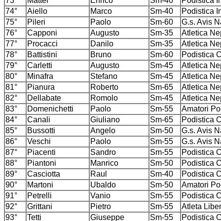
73°
Mattei
Enrico
Sm-40
Podistica I
74°
Aiello
Marco
Sm-40
Podistica I
75°
Pileri
Paolo
Sm-60
G.s. Avis N
76°
Capponi
Augusto
Sm-35
Atletica Ne
77°
Procacci
Danilo
Sm-35
Atletica Ne
78°
Battistini
Bruno
Sm-60
Podistica 
79°
Carletti
Augusto
Sm-45
Atletica Ne
80°
Minafra
Stefano
Sm-45
Atletica Ne
81°
Pianura
Roberto
Sm-65
Atletica Ne
82°
Dellabate
Romolo
Sm-45
Atletica Ne
83°
Domenichetti
Paolo
Sm-55
Amatori Pod
84°
Canali
Giuliano
Sm-65
Podistica 
85°
Bussotti
Angelo
Sm-50
G.s. Avis N
86°
Veschi
Paolo
Sm-55
G.s. Avis N
87°
Piacenti
Sandro
Sm-55
Podistica 
88°
Piantoni
Manrico
Sm-50
Podistica 
89°
Casciotta
Raul
Sm-40
Podistica 
90°
Martoni
Ubaldo
Sm-50
Amatori Pod
91°
Petrelli
Vanio
Sm-55
Podistica 
92°
Grittani
Pietro
Sm-55
Atleta Libe
93°
Tetti
Giuseppe
Sm-55
Podistica 