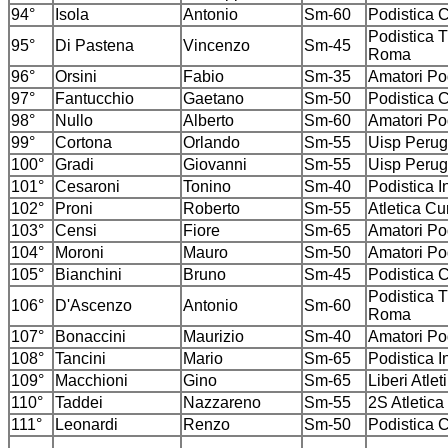
94°
Isola
Antonio
Sm-60
Podistica 
Podistica T
95°
Di Pastena
Vincenzo
Sm-45
Roma
96°
Orsini
Fabio
Sm-35
Amatori Pod
97°
Fantucchio
Gaetano
Sm-50
Podistica 
98°
Nullo
Alberto
Sm-60
Amatori Pod
99°
Cortona
Orlando
Sm-55
Uisp Perug
100°
Gradi
Giovanni
Sm-55
Uisp Perug
101°
Cesaroni
Tonino
Sm-40
Podistica I
102°
Proni
Roberto
Sm-55
Atletica Cu
103°
Censi
Fiore
Sm-65
Amatori Pod
104°
Moroni
Mauro
Sm-50
Amatori Pod
105°
Bianchini
Bruno
Sm-45
Podistica 
Podistica T
106°
D'Ascenzo
Antonio
Sm-60
Roma
107°
Bonaccini
Maurizio
Sm-40
Amatori Pod
108°
Tancini
Mario
Sm-65
Podistica I
109°
Macchioni
Gino
Sm-65
Liberi Atlet
110°
Taddei
Nazzareno
Sm-55
2S Atletica
111°
Leonardi
Renzo
Sm-50
Podistica 