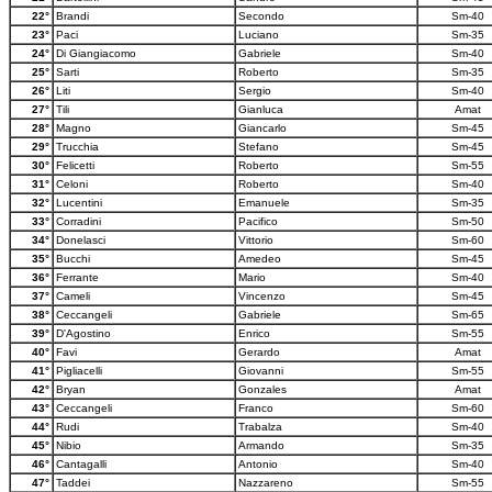
22°
Brandi
Secondo
Sm-40
23°
Paci
Luciano
Sm-35
24°
Di Giangiacomo
Gabriele
Sm-40
25°
Sarti
Roberto
Sm-35
26°
Liti
Sergio
Sm-40
27°
Tili
Gianluca
Amat
28°
Magno
Giancarlo
Sm-45
29°
Trucchia
Stefano
Sm-45
30°
Felicetti
Roberto
Sm-55
31°
Celoni
Roberto
Sm-40
32°
Lucentini
Emanuele
Sm-35
33°
Corradini
Pacifico
Sm-50
34°
Donelasci
Vittorio
Sm-60
35°
Bucchi
Amedeo
Sm-45
36°
Ferrante
Mario
Sm-40
37°
Cameli
Vincenzo
Sm-45
38°
Ceccangeli
Gabriele
Sm-65
39°
D'Agostino
Enrico
Sm-55
40°
Favi
Gerardo
Amat
41°
Pigliacelli
Giovanni
Sm-55
42°
Bryan
Gonzales
Amat
43°
Ceccangeli
Franco
Sm-60
44°
Rudi
Trabalza
Sm-40
45°
Nibio
Armando
Sm-35
46°
Cantagalli
Antonio
Sm-40
47°
Taddei
Nazzareno
Sm-55