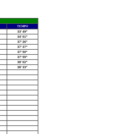
TEMPO
33' 49"
34' 01"
37' 26"
37' 37"
37' 50"
37' 55"
38' 02"
38' 33"