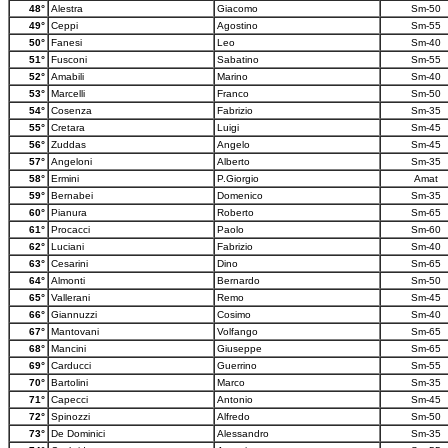
48°
Alestra
Giacomo
Sm-50
49°
Ceppi
Agostino
Sm-55
50°
Fanesi
Leo
Sm-40
51°
Fusconi
Sabatino
Sm-55
52°
Amabili
Marino
Sm-40
53°
Marcelli
Franco
Sm-50
54°
Cosenza
Fabrizio
Sm-35
55°
Cretara
Luigi
Sm-45
56°
Zuddas
Angelo
Sm-45
57°
Angeloni
Alberto
Sm-35
58°
Ermini
P.Giorgio
Amat
59°
Bernabei
Domenico
Sm-35
60°
Pianura
Roberto
Sm-65
61°
Procacci
Paolo
Sm-60
62°
Luciani
Fabrizio
Sm-40
63°
Cesarini
Dino
Sm-65
64°
Almonti
Bernardo
Sm-50
65°
Vallerani
Remo
Sm-45
66°
Giannuzzi
Cosimo
Sm-40
67°
Mantovani
Volfango
Sm-65
68°
Mancini
Giuseppe
Sm-65
69°
Carducci
Guerrino
Sm-55
70°
Bartolini
Marco
Sm-35
71°
Capecci
Antonio
Sm-45
72°
Spinozzi
Alfredo
Sm-50
73°
De Dominici
Alessandro
Sm-35