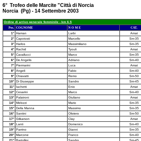
6° Trofeo delle Marcite "Città di Norcia
Norcia (Pg) - 14 Settembre 2003
Ordine di arrivo generale femminile - km 6.5
Pos.
COGNOME
N O M E
CAT.
1°
Haman
Larbi
Amat
2°
Capotosti
Marcello
Sm-35
3°
Harlos
Massimiliano
Sm-35
4°
Rachid
Tyouli
Amat
5°
Cavallucci
Marco
Sm-35
6°
De Angelis
Adriano
Sm-40
7°
Piermarini
Luca
Amat
8°
Angeli
Fabio
Sm-40
9°
Chiavatti
Remo
Sm-50
10°
Di Giuseppe
Sandro
Sm-45
11°
Iachetti
Enio
Amat
12°
Cesarini
Marco
Sm-40
13°
Palatroni
Giuliano
Amat
14°
Melozzi
Mario
Sm-35
15°
Della Manna
Massimo
Sm-35
16°
Santini
Oliviero
Sm-50
17°
Gilkarson
Clay
Amat
18°
Lanti
Domenico
Sm-40
19°
Parrino
Gianni
Sm-35
20°
Marcone
Franco
Sm-40
21°
Bartollini
Sandro
Sm-45