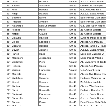
48°
Licata
Gabriele
Amat-m
A.s.p.a. Bastia Umbra
49°
Saporiti
Salvatore
Sm-50
Circolo Dip. Perugina
50°
Ferri
Roberto
Sm-35
G.s. Avis Aido Rieti
51°
Ruspi
Maurizio
Sm-35
A.s.p.a. Bastia Umbra
52°
Beatrice
Ettore
Sm-50
Euro Fitness Club Stab
53°
Puopolo
Antonio
Sm-45
Euro Fitness Club Stab
54°
Algamage
Don Dharmasiri
Sm-40
G.s. Erco Sport Napoli
55°
Federici
Paolo
Sm-45
2S Atletica Spoleto
56°
Mattioli
Claudio
Sm-40
2S Atletica Spoleto
57°
Chiavoni
Marcello
Sm-45
L'Airone Monti della Tol
58°
Crocilli
Leonardo
Sm-35
Atletica Avis Perugia
59°
Ciccarelli
Roberto
Sm-40
Atletica Tarsina G. Tad
60°
Suvieri
Adriano
Sm-40
A.s.p.a. Bastia Umbra
61°
Ranelli
Mario
Sm-50
Ecologica Bagnaia Vt
62°
Macchioni
Alessandro
Sm-35
Liberi Podisti Viterbo
63°
Ciarlantini
Piero
Amat-m
Atl. Civitanova M. Ised
64°
Pelliccia
Marco
Sm-40
Atletica Avis Perugia
65°
Crispoldi
Francesco
Amat-m
G.s. A. Monti Terni
66°
Manzetti
Bruno
Sm-60
Atletica Cva Borgo Trev
67°
Castellani
Giovanni
Sm-35
Podistica Volumnia Pg
68°
Celesti
Corrado
Sm-45
2S Atletica Spoleto
69°
Cantoni
Giacomo
Sm-45
Atletica Villa Candida
70°
Rossi
Romualdo
Sm-50
Podistica Carsulae Tr
71°
Rosignoli
Francesco
Sm-45
A.s.p.a. Bastia Umbra
72°
Ranocchia
Gabriele
Amat-m
A.s.p.a. Bastia Umbra
73°
Caruso
Paolo
Sm-45
Euro Fitness Club Stab