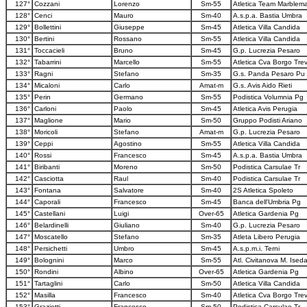
127°
Cozzani
Lorenzo
Sm-55
Atletica Team Marblem
128°
Cenci
Mauro
Sm-40
A.s.p.a. Bastia Umbra
129°
Bollettini
Giuseppe
Sm-45
Atletica Villa Candida
130°
Bertini
Rossano
Sm-55
Atletica Villa Candida
131°
Toccacieli
Bruno
Sm-45
G.p. Lucrezia Pesaro
132°
Tabarrini
Marcello
Sm-55
Atletica Cva Borgo Trev
133°
Ragni
Stefano
Sm-35
G.s. Panda Pesaro Pu
134°
Micaloni
Carlo
Amat-m
G.s. Avis Aido Rieti
135°
Perin
Germano
Sm-55
Podistica Volumnia Pg
136°
Carloni
Paolo
Sm-45
Atletica Avis Perugia
137°
Maglione
Mario
Sm-50
Gruppo Podisti Ariano
138°
Moricoli
Stefano
Amat-m
G.p. Lucrezia Pesaro
139°
Ceppi
Agostino
Sm-55
Atletica Villa Candida
140°
Rossi
Francesco
Sm-45
A.s.p.a. Bastia Umbra
141°
Biribanti
Moreno
Sm-50
Podistica Carsulae Tr
142°
Casciotta
Raul
Sm-40
Podistica Carsulae Tr
143°
Fontana
Salvatore
Sm-40
2S Atletica Spoleto
144°
Caporali
Francesco
Sm-45
Banca dell'Umbria Pg
145°
Castellani
Luigi
Over-65
Atletica Gardenia Pg
146°
Belardinelli
Giuliano
Sm-40
G.p. Lucrezia Pesaro
147°
Moscatello
Stefano
Sm-35
Atleta Libero Perugia
148°
Persichetti
Umbro
Sm-45
A.s.p.m.i. Terni
149°
Bolognini
Marco
Sm-55
Atl. Civitanova M. Ised
150°
Rondini
Albino
Over-65
Atletica Gardenia Pg
151°
Tartaglini
Carlo
Sm-50
Atletica Villa Candida
152°
Masilla
Francesco
Sm-40
Atletica Cva Borgo Trev
153°
Grazietti
Francesco
Sm-50
Podistica Carsulae Tr