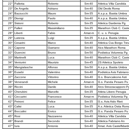
22°
Pallotta
Roberto
Sm-40
Atletica Villa Candida
23°
De Angelis
Adriano
Sm-40
Old Devils Roma
24°
Bazzucchi
Mauro
Sm-35
A.s.p.a. Bastia Umbra
25°
Dionigi
Paolo
Sm-40
A.s.p.a. Bastia Umbra
26°
Sistoni
Roberto
Sm-35
Atletica Gardenia Pg
27°
Falleri
Massimiliano
Sm-35
Marathon Club C. Caste
28°
Liberti
Fabio
Amat-m
C. u. s. Perugia
29°
Laterza
Luigi
Sm-35
A.s.p.a. Bastia Umbra
30°
Cesarini
Marco
Sm-40
Atletica Cva Borgo Trev
31°
Capone
Gaetano
Sm-40
Aics Marathon Roma
32°
Guercini
Bruno
Sm-50
Podistica Volumnia Pg
33°
Martinelli
Luca
Sm-40
Marathon Club C. Caste
34°
Venturini
Maurizio
Sm-45
2S Atletica Spoleto
35°
Mangialasche
Alfonso
Sm-50
A.s.p.a. Bastia Umbra
36°
Eusebi
Valentino
Sm-40
Podistica Avis Fabriano
37°
Zaccone
Vittorino
Sm-40
G.s. Brancaleone Asti
38°
Venerandi
Michele
Amat-m
G.s. Panda Pesaro Pu
39°
Riccini
Danilo
Sm-40
Arcs Strozzacapponi P
40°
Cherubini
Marcello
Sm-35
Atleta Libero Perugia
41°
Ceccarini
Francesco
Amat-m
Podistica Volumnia Pg
42°
Petroni
Felice
Sm-35
G.s. Avis Aido Rieti
43°
Calisi
Luca
Sm-35
A.s. Atletica Ostia Rom
44°
Boccalini
Enrico
Sm-35
G.s. Panda Pesaro Pu
45°
Rosi
Nazzareno
Sm-40
Atletica Villa Candida
46°
Brandi
Secondo
Sm-40
Atletica Fabriano An
47°
Iura
Antonio
Sm-40
Amat. Avis Castelfidard