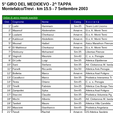
5° GIRO DEL MEDIOEVO - 2^ TAPPA
Montefalco/Trevi - km 15.5 - 7 Settembre 2003
Ordine di arrivo generale maschile
Ord.
Cognome
Nome
Categ.
S o c i e t à
1°
Larbi
Hammam
Sm-35
Team Lotti Livorno
2°
Maarouf
Abderrahim
Amat-m
G.s. A. Monti Terni
3°
Laalami
Cherkaoui
Amat-m
G.s. A. Monti Terni
4°
Kabbouri
Abdelkrim
Amat-m
G.s. A. Monti Terni
5°
Mourad
Haibel
Amat-m
Asics Marathon Firenze
6°
El Makhrout
Cherkaoui
Amat-m
G.s. A. Monti Terni
7°
Abdouny
Mohamed
Sm-35
Libertas Firenze
8°
Vagnoli
Maurizio
Sm-40
C. u. s. Perugia
9°
Di Lello
Luigi
Sm-35
Atletica Elpidiense
10°
Sani
Stefano
Sm-35
Atl. Civitanova M. Ised
11°
Fanelli
Riccardo
Sm-50
Atletica Avis Perugia
12°
Bolletta
Marco
Amat-m
Atletica Asal Foligno
13°
Cavallucci
Marco
Sm-35
Podistica Interamna Tr
14°
Testa
Oriano
Sm-45
C. u. s. Perugia
15°
Tinelli
Fabrizio
Sm-35
Atletica Cva Borgo Trev
16°
Zampolini
Sylva
Sm-45
Atletica Asal Foligno
17°
Staccini
Claudio
Sm-35
Podistica Volumnia Pg
18°
Mochi
Alberto
Sm-45
Atl. Civitanova M. Ised
19°
Tardioli
Mauro
Sm-35
Atletica Villa Candida
20°
Masciotti
Gianfranco
Sm-45
Podistica Angelana
21°
Tyouli
Rachid
Amat-m
2S Atletica Spoleto