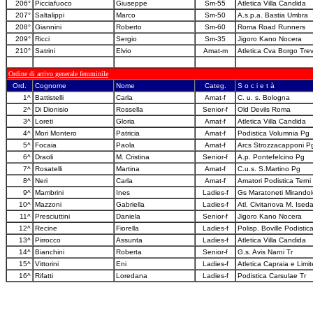
206°
Picciafuoco
Giuseppe
Sm-55
Atletica Villa Candida
207°
Saltalippi
Marco
Sm-50
A.s.p.a. Bastia Umbra
208°
Giannini
Roberto
Sm-60
Roma Road Runners
209°
Ricci
Sergio
Sm-35
Jigoro Kano Nocera
210°
Satrini
Elvio
Amat-m
Atletica Cva Borgo Trev
Ordine di arrivo generale femminile
Ord.
Cognome
Nome
Categ.
S o c i e t à
1^
Battistelli
Carla
Amat-f
C. u. s. Bologna
2^
Di Dionisio
Rossella
Senior-f
Old Devils Roma
3^
Loreti
Gloria
Amat-f
Atletica Villa Candida
4^
Mori Montero
Patricia
Amat-f
Podistica Volumnia Pg
5^
Focaia
Paola
Amat-f
Arcs Strozzacapponi P
6^
Draoli
M. Cristina
Senior-f
A.p. Pontefelcino Pg
7^
Rosatelli
Martina
Amat-f
C.u.s. S.Martino Pg
8^
Neri
Carla
Amat-f
Amatori Podistica Terni
9^
Mambrini
Ines
Ladies-f
Gs Maratoneti Mirandol
10^
Mazzoni
Gabriella
Ladies-f
Atl. Civitanova M. Ised
11^
Presciuttini
Daniela
Senior-f
Jigoro Kano Nocera
12^
Recine
Fiorella
Ladies-f
Polisp. Boville Podistic
13^
Pirrocco
Assunta
Ladies-f
Atletica Villa Candida
14^
Bianchini
Roberta
Senior-f
G.s. Avis Narni Tr
15^
Vittorini
Eni
Ladies-f
Atletica Capraia e Limit
16^
Rifatti
Loredana
Ladies-f
Podistica Carsulae Tr