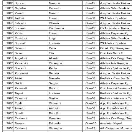
180°
Boncio
Maurizio
Sm-45
A.s.p.a. Bastia Umbra
181°
Napolini
Caterino
Over-65
Atletica Villa Candida
182°
Pieretti
Mauro
Sm-45
A.s.p.a. Bastia Umbra
183°
Taddei
Franco
Sm-50
2S Atletica Spoleto
184°
Falaschi
Oliviero
Over-65
A.s.p.a. Bastia Umbra
185°
Luciani
Gianfranco
Sm-45
Gs Arcobaleno Roma
186°
Piccini
Franco
Sm-45
Atletica Capanne Pg
187°
Corridoni
Luigi
Sm-55
Atletica Villa Candida
188°
Buccioli
Luciano
Sm-45
2S Atletica Spoleto
189°
Salerno
Carlo
Sm-60
Circolo Dip. Perugina
190°
Saveri
Tito
Sm-35
G.s. Avis Narni Tr
191°
Angeloni
Alberto
Sm-35
Atletica Cva Borgo Trev
192°
Petrazzini
Giuseppe
Sm-45
Atletica Avis Perugia
193°
Bracardi
Paolo
Sm-35
Podistica Volumnia Pg
194°
Pucciarini
Renato
Sm-50
A.s.p.a. Bastia Umbra
195°
Aloisi
Marcello
Sm-60
Podistica Carsulae Tr
196°
Orioli
Sergio
Sm-45
Atletica Capanne Pg
197°
Petrocelli
Rocco
Over-65
G.s. Amatori Bernarda 
198°
Topini
Luciano
Sm-60
Podistica Volumnia Pg
199°
Cesaroni
Tonino
Sm-40
Podistica Interamna Tr
200°
Egidi
Giovanni
Over-65
A.p. Pontefelcino Pg
201°
Alunno
Antonio
Sm-50
A.p. Pontefelcino Pg
202°
Dorelli
Rodolfo
Sm-45
A.p. Pontefelcino Pg
203°
Carducci
Guerrino
Sm-55
Atletica Cva Borgo Trev
204°
Ferrara
Eduardo
Over-65
Asadetur Napoli
205°
Carducci
Giuseppe
Sm-35
Atl. Civitanova M. Ised