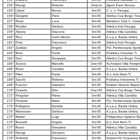
154°
Dionigi
Roberto
Amat-m
Jigoro Kano Nocera
155°
Liberti
Renzo
Sm-50
C. u. s. Perugia
156°
Giorgetti
Piero
Sm-55
Atletica Cva Borgo Trev
157°
Rossi
Luca
Sm-40
Marathon Club C. Caste
158°
Rondini
Stefano
Sm-45
Atletica Avis Perugia
159°
Alestra
Giacomo
Sm-50
Atletica Villa Candida
160°
Ricci
Carlo Alberto
Sm-45
A.s.p.a. Bastia Umbra
161°
Pera
Francesco
Sm-45
Atletica Avis Perugia
162°
Zuddas
Angelo
Sm-45
Pol. Penitenziaria Spol
163°
Binni
Paolo
Sm-55
Podistica Carsulae Tr
164°
Gori
Giuseppe
Sm-55
Atletica Cva Borgo Trev
165°
Sciunzi
Marcello
Over-65
As Amatori Villa Pamphi
166°
Rossi
Candido
Sm-45
A.s.p.a. Bastia Umbra
167°
Pileri
Paolo
Sm-40
G.s. Avis Narni Tr
168°
Sacchi
Roberto
Sm-35
Podistica Interamna Tr
169°
Fusconi
Sabatino
Sm-55
Amatori Vesuvio Napoli
170°
Cesarini
Dino
Over-65
Atletica Cva Borgo Trev
171°
Pergolari
Pietro
Sm-60
Atletica Villa Candida
172°
Ferrante
Mario
Sm-40
Pol. Penitenziaria Spol
173°
Pellegrino
Daniele
Sm-40
A.s.p.a. Bastia Umbra
174°
Mantovani
Stefano
Sm-55
A.s.p.a. Bastia Umbra
175°
Mattivi
Luigi
Sm-50
Polisportiva Vipiteno B
176°
Bussotti
Angelo
Sm-50
G.s. Avis Narni Tr
177°
Roani
Gianpiero
Sm-50
Atletica Villa Candida
178°
Dionigi
Giovanni
Sm-45
A.s.p.a. Bastia Umbra
179°
Ambriola
Francesco
Sm-60
Amatori Atl. Acquaviva