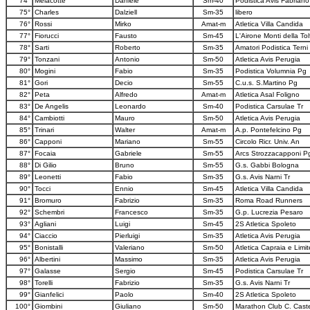
74°
Melacotte
Daniele
Sm-40
Podistica Avis Fabriano
75°
Charles
Dalziell
Sm-35
libero
76°
Rossi
Mirko
Amat-m
Atletica Villa Candida
77°
Fiorucci
Fausto
Sm-45
L'Airone Monti della Tol
78°
Sarti
Roberto
Sm-35
Amatori Podistica Terni
79°
Tonzani
Antonio
Sm-50
Atletica Avis Perugia
80°
Mogini
Fabio
Sm-35
Podistica Volumnia Pg
81°
Gori
Decio
Sm-55
C.u.s. S.Martino Pg
82°
Peta
Alfredo
Amat-m
Atletica Asal Foligno
83°
De Angelis
Leonardo
Sm-40
Podistica Carsulae Tr
84°
Cambiotti
Mauro
Sm-50
Atletica Avis Perugia
85°
Trinari
Walter
Amat-m
A.p. Pontefelcino Pg
86°
Capponi
Mariano
Sm-55
Circolo Ricr. Univ. An
87°
Focaia
Gabriele
Sm-55
Arcs Strozzacapponi P
88°
Di Gilio
Bruno
Sm-55
G.s. Gabbi Bologna
89°
Leonetti
Fabio
Sm-35
G.s. Avis Narni Tr
90°
Tocci
Ennio
Sm-45
Atletica Villa Candida
91°
Bromuro
Fabrizio
Sm-35
Roma Road Runners
92°
Schembri
Francesco
Sm-35
G.p. Lucrezia Pesaro
93°
Agliani
Luigi
Sm-45
2S Atletica Spoleto
94°
Ciaccio
Pierluigi
Sm-35
Atletica Avis Perugia
95°
Bonistalli
Valeriano
Sm-50
Atletica Capraia e Limit
96°
Albertini
Massimo
Sm-35
Atletica Avis Perugia
97°
Galasse
Sergio
Sm-45
Podistica Carsulae Tr
98°
Torelli
Fabrizio
Sm-35
G.s. Avis Narni Tr
99°
Gianfelici
Paolo
Sm-40
2S Atletica Spoleto
100°
Giombini
Giuliano
Sm-50
Marathon Club C. Caste