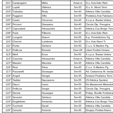
101°
Campogiani
Mirko
Amat-m
G.s. Avis Aido Rieti
102°
Lupidi
Ulderico
Sm-35
G.s. A. Monti Terni
103°
Trabalza
Rudy
Sm-40
Atletica Villa Candida
104°
Faggioni
Alfio
Sm-55
Podistica Avis Fabriano
105°
Casini
Vincenzo
Sm-45
A.s.p.a. Bastia Umbra
106°
Piccioni
Gianpiero
Sm-40
Circolo Dip. Perugina
107°
Caporaletti
Alessandro
Sm-40
Atletica Cva Borgo Trev
108°
Paris
Filiberto
Sm-45
G.s. Avis Aido Rieti
109°
Longetti
Gianni
Sm-55
A.p. Pontefelcino Pg
110°
Cherchi
Lamberto
Sm-35
G.s. Avis Narni Tr
111°
Perito
Stefano
Sm-50
C.u.s. S.Martino Pg
112°
Pelliccia
Romolo
Over-65
Liberi Podisti Orvieto
113°
Merli
Enzo
Sm-50
A.s.p.a. Bastia Umbra
114°
Casciola
Alessandro
Amat-m
Atletica Villa Candida
115°
Massini
Maurizio
Sm-45
Atletica Villa Candida
116°
Rosi
Piero
Sm-45
C.u.s. S.Martino Pg
117°
Pazzarelli
Giuseppe
Sm-45
Atl. Civitanova M. Ised
118°
Angeli
Giorgio
Sm-35
Amatori Podistica Terni
119°
Taddei
Nazzareno
Sm-55
2S Atletica Spoleto
120°
Diacci
Ivano
Sm-50
Gs Maratoneti Mirandol
121°
Pelliccia
Sergio
Sm-35
Circolo Dip. Perugina
122°
Dionisi
Giuseppe
Sm-45
Polisp. Boville Podistic
123°
Severini
Stefano
Sm-40
Atletica Villa Candida
124°
Guglielmini
Armando
Sm-50
Atletica Cva Borgo Trev
125°
Turchetti
David
Sm-35
Atletica Villa Candida
126°
Ceruolo
Antonio
Sm-40
Gruppo Podisti Ariano