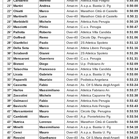
20°
Cardarelli
Moreno
Amat-m
Atletica Asal Foligno
0.49.54
21°
Martiri
Andrea
Amat-m
A.s.p.a. Bastia U. Pg
0.50.00
22°
Chiatti
Marco
Amat-m
Marathon Città di Castello
0.50.09
23°
Martinelli
Luca
Over-40
Marathon Città di Castello
0.50.11
24°
Morbidelli
Michele
Amat-m
Atletica Avis Perugia
0.50.19
25°
Masciotti
Plinio
Amat-m
C.u.s. Perugia
0.50.47
26°
Pallotta
Roberto
Over-40
Atletica Villa Candida
0.51.00
27°
Goffredi
Remo
Over-40
Circolo Dip. Perugina
0.51.06
28°
Gianfelici
Paolo
Over-40
2S Atletica Spoleto
0.51.12
29°
Della Seta
Marco
Amat-m
Atleta Libero Perugia
0.51.16
30°
Sciabordi
Gianni
Amat-m
2S Atletica Spoleto
0.51.26
31°
Mencaroni
Guerriero
Over-40
C.u.s. Perugia
0.51.31
32°
Bistoni
Diego
Amat-m
U.p. Policiano Ar
0.52.09
33°
Talacchia
Francesco
Amat-m
Atletica Villa Candida
0.52.34
34°
Licata
Gabriele
Amat-m
A.s.p.a. Bastia U. Pg
0.53.00
35°
Paparelli
Maurizio
Over-40
Podistica Angelana
0.53.23
36°
Cassetta
Fabio
Amat-m
As. Ctf S.Maria degli Angeli
0.53.24
37°
Harlos
Massimiliano
Amat-m
Atletica Fabriano An
0.53.27
38°
Zoccolini
Michele
Amat-m
Atletica Capanne Pg
0.53.38
39°
Galmacci
Fabio
Amat-m
Atletica Avis Perugia
0.53.42
40°
Bavicchi
Marco
Amat-m
Atletica Avis Perugia
0.53.43
41°
Marcantonini
Mauro
Amat-m
Circolo Dip. Perugina
0.53.53
42°
Cambiotti
Mauro
Over-40
A.p. Pontefelcino Pg
0.53.54
43°
Nutrica
Lorenzo
Amat-m
Marathon Città di Castello
0.54.00
44°
Minelli
Massimiliano
Amat-m
A.s.p.a. Bastia U. Pg
0.54.18
45°
Cenci
Mauro
Over-40
A.s.p.a. Bastia U. Pg
0.54.22
46°
Rossini
Gianfranco
Over-40
As. Ctf S.Maria degli Angeli
0.54.29