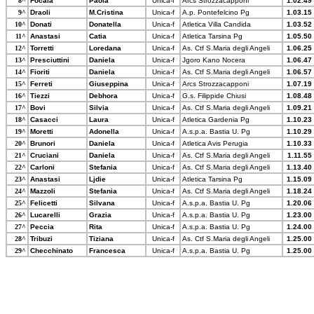
8^
Focaia
Paola
Unica-f
Arcs Strozzacapponi
1.02.49
9^
Draoli
M.Cristina
Unica-f
A.p. Pontefelcino Pg
1.03.15
10^
Donati
Donatella
Unica-f
Atletica Villa Candida
1.03.52
11^
Anastasi
Catia
Unica-f
Atletica Tarsina Pg
1.05.50
12^
Torretti
Loredana
Unica-f
As. Ctf S.Maria degli Angeli
1.06.25
13^
Presciuttini
Daniela
Unica-f
Jgoro Kano Nocera
1.06.47
14^
Fioriti
Daniela
Unica-f
As. Ctf S.Maria degli Angeli
1.06.57
15^
Ferreti
Giuseppina
Unica-f
Arcs Strozzacapponi
1.07.19
16^
Tiezzi
Debhora
Unica-f
G.s. Filippide Chiusi
1.08.48
17^
Bovi
Silvia
Unica-f
As. Ctf S.Maria degli Angeli
1.09.21
18^
Casacci
Laura
Unica-f
Atletica Gardenia Pg
1.10.23
19^
Moretti
Adonella
Unica-f
A.s.p.a. Bastia U. Pg
1.10.29
20^
Brunori
Daniela
Unica-f
Atletica Avis Perugia
1.10.33
21^
Cruciani
Daniela
Unica-f
As. Ctf S.Maria degli Angeli
1.11.55
22^
Carloni
Stefania
Unica-f
As. Ctf S.Maria degli Angeli
1.13.40
23^
Anastasi
Ljdie
Unica-f
Atletica Tarsina Pg
1.15.09
24^
Mazzoli
Stefania
Unica-f
As. Ctf S.Maria degli Angeli
1.18.24
25^
Felicetti
Silvana
Unica-f
A.s.p.a. Bastia U. Pg
1.20.06
26^
Lucarelli
Grazia
Unica-f
A.s.p.a. Bastia U. Pg
1.23.00
27^
Peccia
Rita
Unica-f
A.s.p.a. Bastia U. Pg
1.24.00
28^
Tribuzi
Tiziana
Unica-f
As. Ctf S.Maria degli Angeli
1.25.00
29^
Checchinato
Francesca
Unica-f
A.s.p.a. Bastia U. Pg
1.25.00