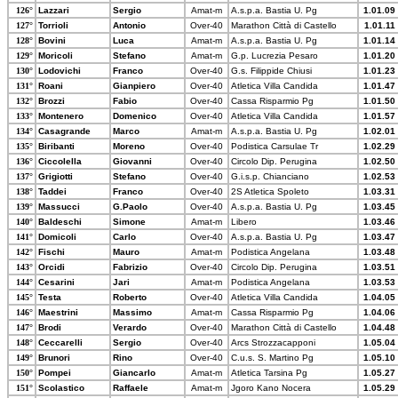
126°
Lazzari
Sergio
Amat-m
A.s.p.a. Bastia U. Pg
1.01.09
127°
Torrioli
Antonio
Over-40
Marathon Città di Castello
1.01.11
128°
Bovini
Luca
Amat-m
A.s.p.a. Bastia U. Pg
1.01.14
129°
Moricoli
Stefano
Amat-m
G.p. Lucrezia Pesaro
1.01.20
130°
Lodovichi
Franco
Over-40
G.s. Filippide Chiusi
1.01.23
131°
Roani
Gianpiero
Over-40
Atletica Villa Candida
1.01.47
132°
Brozzi
Fabio
Over-40
Cassa Risparmio Pg
1.01.50
133°
Montenero
Domenico
Over-40
Atletica Villa Candida
1.01.57
134°
Casagrande
Marco
Amat-m
A.s.p.a. Bastia U. Pg
1.02.01
135°
Biribanti
Moreno
Over-40
Podistica Carsulae Tr
1.02.29
136°
Ciccolella
Giovanni
Over-40
Circolo Dip. Perugina
1.02.50
137°
Grigiotti
Stefano
Over-40
G.i.s.p. Chianciano
1.02.53
138°
Taddei
Franco
Over-40
2S Atletica Spoleto
1.03.31
139°
Massucci
G.Paolo
Over-40
A.s.p.a. Bastia U. Pg
1.03.45
140°
Baldeschi
Simone
Amat-m
Libero
1.03.46
141°
Domicoli
Carlo
Over-40
A.s.p.a. Bastia U. Pg
1.03.47
142°
Fischi
Mauro
Amat-m
Podistica Angelana
1.03.48
143°
Orcidi
Fabrizio
Over-40
Circolo Dip. Perugina
1.03.51
144°
Cesarini
Jari
Amat-m
Podistica Angelana
1.03.53
145°
Testa
Roberto
Over-40
Atletica Villa Candida
1.04.05
146°
Maestrini
Massimo
Amat-m
Cassa Risparmio Pg
1.04.06
147°
Brodi
Verardo
Over-40
Marathon Città di Castello
1.04.48
148°
Ceccarelli
Sergio
Over-40
Arcs Strozzacapponi
1.05.04
149°
Brunori
Rino
Over-40
C.u.s. S. Martino Pg
1.05.10
150°
Pompei
Giancarlo
Amat-m
Atletica Tarsina Pg
1.05.27
151°
Scolastico
Raffaele
Amat-m
Jgoro Kano Nocera
1.05.29