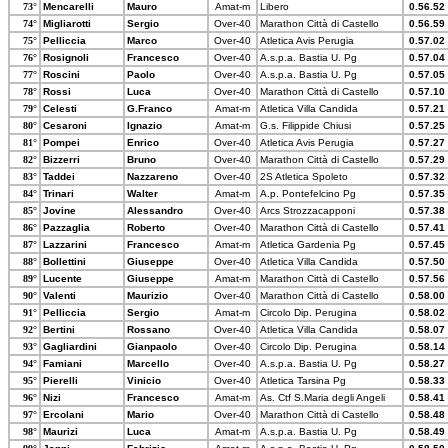
73°
Mencarelli
Mauro
Amat-m
Libero
0.56.52
74°
Migliarotti
Sergio
Over-40
Marathon Città di Castello
0.56.59
75°
Pelliccia
Marco
Over-40
Atletica Avis Perugia
0.57.02
76°
Rosignoli
Francesco
Over-40
A.s.p.a. Bastia U. Pg
0.57.04
77°
Roscini
Paolo
Over-40
A.s.p.a. Bastia U. Pg
0.57.05
78°
Rossi
Luca
Over-40
Marathon Città di Castello
0.57.10
79°
Celesti
G.Franco
Amat-m
Atletica Villa Candida
0.57.21
80°
Cesaroni
Ignazio
Amat-m
G.s. Filippide Chiusi
0.57.25
81°
Pompei
Enrico
Over-40
Atletica Avis Perugia
0.57.27
82°
Bizzerri
Bruno
Over-40
Marathon Città di Castello
0.57.29
83°
Taddei
Nazzareno
Over-40
2S Atletica Spoleto
0.57.32
84°
Trinari
Walter
Amat-m
A.p. Pontefelcino Pg
0.57.35
85°
Jovine
Alessandro
Over-40
Arcs Strozzacapponi
0.57.38
86°
Pazzaglia
Roberto
Over-40
Marathon Città di Castello
0.57.41
87°
Lazzarini
Francesco
Amat-m
Atletica Gardenia Pg
0.57.45
88°
Bollettini
Giuseppe
Over-40
Atletica Villa Candida
0.57.50
89°
Lucente
Giuseppe
Amat-m
Marathon Città di Castello
0.57.56
90°
Valenti
Maurizio
Over-40
Marathon Città di Castello
0.58.00
91°
Pelliccia
Sergio
Amat-m
Circolo Dip. Perugina
0.58.02
92°
Bertini
Rossano
Over-40
Atletica Villa Candida
0.58.07
93°
Gagliardini
Gianpaolo
Over-40
Circolo Dip. Perugina
0.58.14
94°
Famiani
Marcello
Over-40
A.s.p.a. Bastia U. Pg
0.58.27
95°
Pierelli
Vinicio
Over-40
Atletica Tarsina Pg
0.58.33
96°
Nizi
Francesco
Amat-m
As. Ctf S.Maria degli Angeli
0.58.41
97°
Ercolani
Mario
Over-40
Marathon Città di Castello
0.58.48
98°
Maurizi
Luca
Amat-m
A.s.p.a. Bastia U. Pg
0.58.49