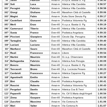
99°
Janni
Fabrizio
Amat-m
A.s.p.a. Bastia U. Pg
0.58.50
100°
Soli
Luca
Amat-m
Atletica Villa Candida
0.58.57
101°
Perugini
Fabrizio
Amat-m
Atletica Villa Candida
0.58.58
102°
Giorgi
Giuliano
Over-40
Marathon Città di Castello
0.59.06
103°
Mogini
Fabio
Amat-m
Koks Store Deruta Pg
0.59.17
104°
Castellani
Giovanni
Amat-m
Podistica Volumnia Pg
0.59.18
105°
Merli
Enzo
Over-40
A.s.p.a. Bastia U. Pg
0.59.19
106°
Camerucci
Tiberio
Over-40
Atletica Villa Candida
0.59.30
107°
Susta
Franco
Over-40
Podistica Angelana
0.59.33
108°
Piccioni
Gianpiero
Over-40
Circolo Dip. Perugina
0.59.38
109°
Tartaglini
Carlo
Over-40
Atletica Villa Candida
0.59.40
110°
Luciani
Luciano
Over-40
Atletica Villa Candida
0.59.42
111°
Manfucci
Sauro
Over-40
Marathon Città di Castello
0.59.53
112°
Reali
Francesco
Amat-m
Libero
0.59.54
113°
Martini
Maurizio
Over-40
G.i.s.p. Chianciano
0.59.58
114°
Bellagamba
Fabrizio
Amat-m
Atletica Avis Perugia
1.00.09
115°
Boncio
Maurizio
Over-40
A.s.p.a. Bastia U. Pg
1.00.13
116°
Toccaceli
Bruno
Over-40
G.p. Lucrezia Pesaro
1.00.23
117°
Cardaioli
Francesco
Amat-m
Atletica Capanne Pg
1.00.27
118°
Agostinelli
Emilio
Amat-m
Libero
1.00.38
119°
Bini
Claudio
Over-40
Podistica Angelana
1.00.41
120°
Roscini
Roberto
Amat-m
Podistica Volumnia Pg
1.00.43
121°
Pergolari
Danilo
Amat-m
Atletica Cva B.Trevi
1.00.53
122°
Paparelli
Marco
Amat-m
As. Ctf S.Maria degli Angeli
1.00.54
123°
Zinna
Gaspare
Over-40
Podistica Angelana
1.01.02
124°
Zucchini
Massimo
Amat-m
Vis Cortona Ar
1.01.06
125°
Mori
Valter
Amat-m
Vis Cortona Ar
1.01.07