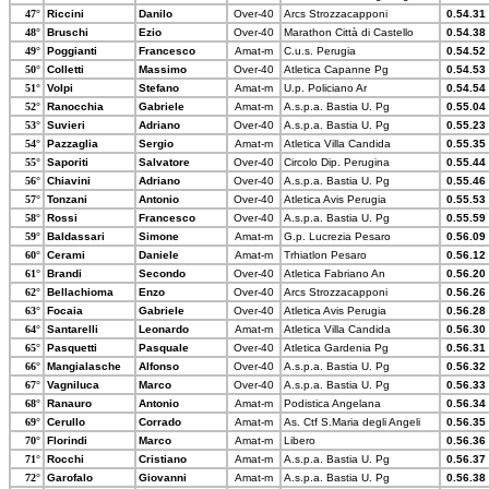
47°
Riccini
Danilo
Over-40
Arcs Strozzacapponi
0.54.31
48°
Bruschi
Ezio
Over-40
Marathon Città di Castello
0.54.38
49°
Poggianti
Francesco
Amat-m
C.u.s. Perugia
0.54.52
50°
Colletti
Massimo
Over-40
Atletica Capanne Pg
0.54.53
51°
Volpi
Stefano
Amat-m
U.p. Policiano Ar
0.54.54
52°
Ranocchia
Gabriele
Amat-m
A.s.p.a. Bastia U. Pg
0.55.04
53°
Suvieri
Adriano
Over-40
A.s.p.a. Bastia U. Pg
0.55.23
54°
Pazzaglia
Sergio
Amat-m
Atletica Villa Candida
0.55.35
55°
Saporiti
Salvatore
Over-40
Circolo Dip. Perugina
0.55.44
56°
Chiavini
Adriano
Over-40
A.s.p.a. Bastia U. Pg
0.55.46
57°
Tonzani
Antonio
Over-40
Atletica Avis Perugia
0.55.53
58°
Rossi
Francesco
Over-40
A.s.p.a. Bastia U. Pg
0.55.59
59°
Baldassari
Simone
Amat-m
G.p. Lucrezia Pesaro
0.56.09
60°
Cerami
Daniele
Amat-m
Trhiatlon Pesaro
0.56.12
61°
Brandi
Secondo
Over-40
Atletica Fabriano An
0.56.20
62°
Bellachioma
Enzo
Over-40
Arcs Strozzacapponi
0.56.26
63°
Focaia
Gabriele
Over-40
Atletica Avis Perugia
0.56.28
64°
Santarelli
Leonardo
Amat-m
Atletica Villa Candida
0.56.30
65°
Pasquetti
Pasquale
Over-40
Atletica Gardenia Pg
0.56.31
66°
Mangialasche
Alfonso
Over-40
A.s.p.a. Bastia U. Pg
0.56.32
67°
Vagniluca
Marco
Over-40
A.s.p.a. Bastia U. Pg
0.56.33
68°
Ranauro
Antonio
Amat-m
Podistica Angelana
0.56.34
69°
Cerullo
Corrado
Amat-m
As. Ctf S.Maria degli Angeli
0.56.35
70°
Florindi
Marco
Amat-m
Libero
0.56.36
71°
Rocchi
Cristiano
Amat-m
A.s.p.a. Bastia U. Pg
0.56.37
72°
Garofalo
Giovanni
Amat-m
A.s.p.a. Bastia U. Pg
0.56.38