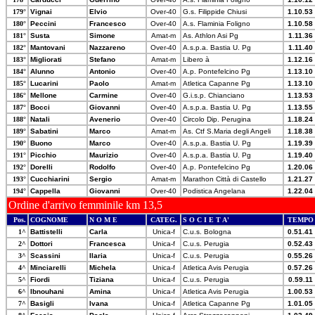
179°
Vignai
Elvio
Over-40
G.s. Filippide Chiusi
1.10.53
180°
Peccini
Francesco
Over-40
A.s. Flaminia Foligno
1.10.58
181°
Susta
Simone
Amat-m
As. Athlon Asi Pg
1.11.36
182°
Mantovani
Nazzareno
Over-40
A.s.p.a. Bastia U. Pg
1.11.40
183°
Migliorati
Stefano
Amat-m
Libero à
1.12.16
184°
Alunno
Antonio
Over-40
A.p. Pontefelcino Pg
1.13.10
185°
Lucarini
Paolo
Amat-m
Atletica Capanne Pg
1.13.10
186°
Mellone
Carmine
Over-40
G.i.s.p. Chianciano
1.13.53
187°
Bocci
Giovanni
Over-40
A.s.p.a. Bastia U. Pg
1.13.55
188°
Natali
Avenerio
Over-40
Circolo Dip. Perugina
1.18.24
189°
Sabatini
Marco
Amat-m
As. Ctf S.Maria degli Angeli
1.18.38
190°
Buono
Marco
Over-40
A.s.p.a. Bastia U. Pg
1.19.39
191°
Picchio
Maurizio
Over-40
A.s.p.a. Bastia U. Pg
1.19.40
192°
Dorelli
Rodolfo
Over-40
A.p. Pontefelcino Pg
1.20.06
193°
Cucchiarini
Sergio
Amat-m
Marathon Città di Castello
1.21.27
194°
Cappella
Giovanni
Over-40
Podistica Angelana
1.22.04
Ordine d'arrivo femminile km 13,5
Pos.
COGNOME
N O M E
CATEG.
S O C I E T A'
TEMPO
1^
Battistelli
Carla
Unica-f
C.u.s. Bologna
0.51.41
2^
Dottori
Francesca
Unica-f
C.u.s. Perugia
0.52.43
3^
Scassini
Ilaria
Unica-f
C.u.s. Perugia
0.55.26
4^
Minciarelli
Michela
Unica-f
Atletica Avis Perugia
0.57.26
5^
Fiordi
Tiziana
Unica-f
C.u.s. Perugia
0.59.11
6^
Ibnouhani
Amina
Unica-f
Atletica Avis Perugia
1.00.53
7^
Basigli
Ivana
Unica-f
Atletica Capanne Pg
1.01.05