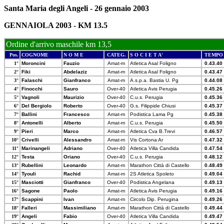
Santa Maria degli Angeli - 26 gennaio 2003
GENNAIOLA 2003 - KM 13.5
Ordine d'arrivo maschile km 13,5
Pos.
COGNOME
N O M E
CATEG.
S O C I E T A'
TEMPO
1°
Moroncini
Fauzio
Amat-m
Atletica Asal Foligno
0.43.40
2°
Fiki
Abdelaziz
Amat-m
Atletica Asal Foligno
0.43.47
3°
Falaschi
Gianfranco
Amat-m
A.s.p.a. Bastia U. Pg
0.44.08
4°
Finocchi
Sauro
Over-40
Atletica Avis Perugia
0.45.26
5°
Vagnoli
Maurizio
Over-40
C.u.s. Perugia
0.45.36
6°
Del Bergiolo
Roberto
Over-40
G.s. Filippide Chiusi
0.45.37
7°
Ballini
Francesco
Amat-m
Podistica Lama Pg
0.45.38
8°
Antonelli
Alberto
Amat-m
C.u.s. Perugia
0.45.50
9°
Pieri
Marco
Amat-m
Atletica Cva B.Trevi
0.46.57
10°
Crivelli
Alessandro
Amat-m
Vis Cortona Ar
0.47.32
11°
Marinangeli
Adriano
Over-40
Atletica Villa Candida
0.47.54
12°
Testa
Oriano
Over-40
C.u.s. Perugia
0.48.12
13°
Rubellini
Leonardo
Amat-m
Marathon Città di Castello
0.48.49
14°
Tyouli
Rachid
Amat-m
2S Atletica Spoleto
0.49.04
15°
Masciotti
Gianfranco
Over-40
Podistica Angelana
0.49.13
16°
Sagone
Paolo
Amat-m
Atletica Avis Perugia
0.49.16
17°
Scappini
Ivan
Amat-m
Circolo Dip. Perugina
0.49.26
18°
Falleri
Massimiliano
Amat-m
Marathon Città di Castello
0.49.44
19°
Angeli
Fabio
Over-40
Atletica Villa Candida
0.49.47