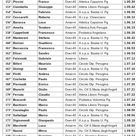
152°
Piccini
Franco
Over-40
Atletica Capanne Pg
1.05.30
153°
Ciambella
Giuseppe
Over-40
Atleta Libero Perugia
1.05.42
154°
Siena
Fabrizio
Amat-m
A.s.p.a. Bastia U. Pg
1.06.06
155°
Ceccarelli
Roberto
Over-40
G.i.s.p. Chianciano
1.06.12
156°
Baracca
Luca
Amat-m
Atletica Capanne Pg
1.06.14
157°
Amelia
Teodoro
Over-40
Atletica Avis Perugia
1.06.15
158°
Cappelletti
Francesco
Amat-m
Podistica Angelana
1.06.26
159°
Mantovani
Stefano
Over-40
A.s.p.a. Bastia U. Pg
1.06.32
160°
Boriosi
Gualtiero
Over-40
A.s.p.a. Bastia U. Pg
1.06.35
161°
Barcaccia
Francesco
Over-40
A.s.p.a. Bastia U. Pg
1.06.53
162°
Elisei
Sandro
Over-40
A.s.p.a. Bastia U. Pg
1.06.54
163°
Falsinotti
Gabriele
Amat-m
Libero
1.07.12
164°
Billeri
Maurizio
Over-40
Circolo Dip. Perugina
1.07.14
165°
Dionigi
Sante
Over-40
A.s.p.a. Bastia U. Pg
1.07.16
166°
Pirilli
Andrea
Amat-m
Circolo Dip. Perugina
1.07.17
167°
Cochetta
Paolo
Over-40
Circolo Dip. Perugina
1.07.18
168°
Piermatti
Enrico
Over-40
Circolo Dip. Perugina
1.07.20
169°
Bianchi
Giulio
Over-40
As. Ctf S.Maria degli Angeli
1.07.21
170°
Ferrata
Claudio
Over-40
Atleta Libero Perugia
1.07.22
171°
Bracardi
Paolo
Amat-m
Podistica Volumnia Pg
1.07.24
172°
Bachiorri
Marco
Over-40
Atleta Libero Perugia
1.08.49
173°
Cavalaglio
Paolo
Over-40
Circolo Dip. Perugina
1.08.50
174°
Saltalippi
Marco
Over-40
A.s.p.a. Bastia U. Pg
1.08.56
175°
Sigismondi
Gianpaolo
Over-40
A.s.p.a. Bastia U. Pg
1.09.18
176°
Marchetti
Luca
Amat-m
As. Ctf S.Maria degli Angeli
1.09.50
177°
Nasini
Mirco
Amat-m
As. Ctf S.Maria degli Angeli
1.09.51
178°
Carducci
Guerrino
Over-40
A.s. Flaminia Foligno
1.10.12